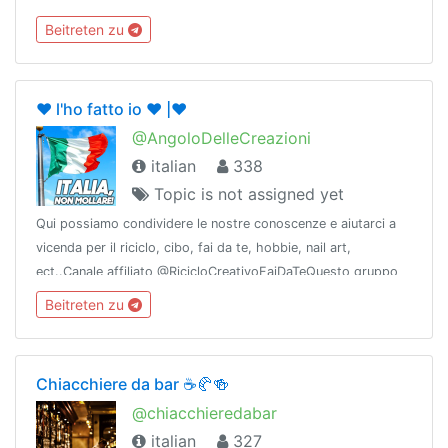
Beitreten zu
❤️ l'ho fatto io ❤️ |❤️
@AngoloDelleCreazioni
italian
338
Topic is not assigned yet
Qui possiamo condividere le nostre conoscenze e aiutarci a
vicenda per il riciclo, cibo, fai da te, hobbie, nail art,
ect..Canale affiliato @RicicloCreativoFaiDaTeQuesto gruppo
fa parte di @vetrina!Vienici a trovare!🚩Membro di
Beitreten zu
@LaMusaNetwork 📚
Chiacchiere da bar ☕️🥐🍻
@chiacchieredabar
italian
327