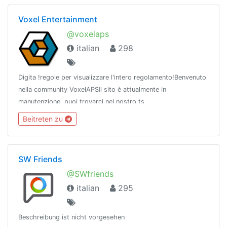
Voxel Entertainment
@voxelaps
italian
298
Digita !regole per visualizzare l'intero regolamento!Benvenuto
nella community VoxelAPSIl sito è attualmente in
manutenzione, puoi trovarci nel nostro ts
ufficiale.TeamSpeak: ts3.voxelaps.it
Beitreten zu
SW Friends
@SWfriends
italian
295
Beschreibung ist nicht vorgesehen