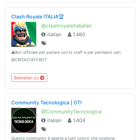
Clash Royale ITALIA🏆
@clashroyaleitaliafan
italian
1.460
⚠️Bot ufficiale per parlare con lo staff e per permessi vari:
@CRITASTAFFBOT
Beitreten zu
Community Tecnologica | OTI
@CommunityTecnologica
italian
1.404
Questa community è aperta a tutti coloro che vogliono