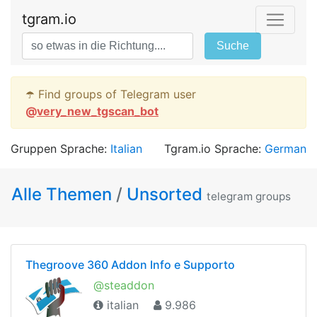
tgram.io
Suche
☂️ Find groups of Telegram user
@
very_new_tgscan_bot
Gruppen Sprache:
Italian
Tgram.io Sprache:
German
Alle Themen
/
Unsorted
telegram groups
Thegroove 360 Addon Info e Supporto
@steaddon
italian
9.986