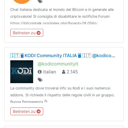
Chat italiana dedicata al mondo del Bitcoin e in generale alle
criptovalute! Si consiglia di disabilitare le notifiche.Forum:
https://bitcointalk.org/index.php?board=28.0Sito:
http://www.bitcoin-italia.orgBot per altre chat:
Beitreten zu
@BitcoinITABot
🇮🇹 🖥 KODI Community ITALIA 🖥 🇮🇹 @kodicommunityit
@kodicommunityit
italian
2.145
La community dove troverai info su Kodi e i suoi numerosi
addons. Si richiede il rispetto delle regole civili in un gruppo.
Buona Permanenza 👌
Beitreten zu