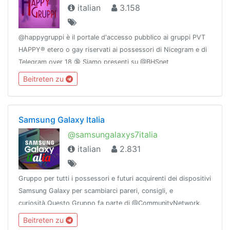
italian
3.158
@happygruppi è il portale d'accesso pubblico ai gruppi PVT
HAPPY® etero o gay riservati ai possessori di Nicegram e di
Telegram over 18 🔞 Siamo presenti su @BHSnet
Beitreten zu
Samsung Galaxy Italia
@samsungalaxys7italia
italian
2.831
Gruppo per tutti i possessori e futuri acquirenti dei dispositivi
Samsung Galaxy per scambiarci pareri, consigli, e
curiosità.Questo Gruppo fa parte di @CommunityNetwork,
che comprende alcuni tra i migliori e più sicuri Gruppi e Canali
Beitreten zu
di Telegram.