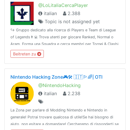
@LoLitaliaCercaPlayer
italian
2.388
Topic is not assigned yet
↪️ Gruppo dedicato alla ricerca di Players e Team di League
of Legends👨‍💻 Trova utenti per giocare Ranked, Normal o
Aram. Forma una Squadra e cerca membri per Tornei & Clashℹ
fb.com/groups/LeagueofLegendsItaly☢ @TavernaLoLGroup 🌐
Beitreten zu
@TavernaNetwork
Nintendo Hacking Zone🎮🛠 🇮🇹🏳️‍🌈| OTI
@NintendoHacking
italian
2.238
La Zona per parlare di Modding Nintendo e Nintendo in
generale! Potrai trovare qualcosa di utile!Se hai bisogno di
aiuto, non esitare a domandare! Cercheremo di risponderti se