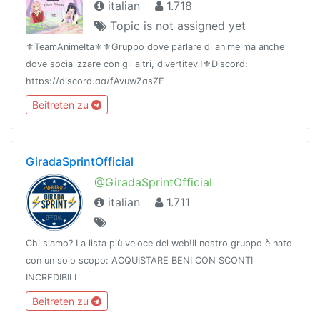
italian
1.718
Topic is not assigned yet
⚜️TeamAnimeIta⚜️⚜️Gruppo dove parlare di anime ma anche
dove socializzare con gli altri, divertitevi!⚜️Discord:
https://discord.gg/fAvuwZqsZF
Beitreten zu
GiradaSprintOfficial
@GiradaSprintOfficial
italian
1.711
Chi siamo? La lista più veloce del web!Il nostro gruppo è nato
con un solo scopo: ACQUISTARE BENI CON SCONTI
INCREDIBILI
Beitreten zu