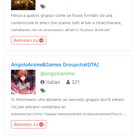
Pensa a questo gruppo come se fosse formato da una
combriccola di amici che stanno tutti al bar a chiacchierare,
saltellando da un argomento all'altro.Gruppo Android:
@customromsitaGruppo Bodybuilding: @bodybuildingita
Beitreten zu
AngoloAnime&Games Groupchat[ITA]
@angoloanime
italian
321
Vi informiamo che abbiamo un secondo gruppo dov'è vietato
l'ot,per entrarvi contattare un
adminVotaci:http://www.telegramitalia.it/angoloanime/Discord:
https://discord.gg/4fhKDgV
Beitreten zu