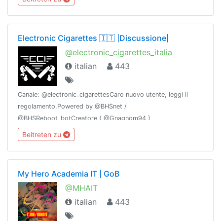
@LaMusaNetwork 📚
Electronic Cigarettes 🇮🇹 |Discussione|
@electronic_cigarettes_italia
italian
443
Canale: @electronic_cigarettesCaro nuovo utente, leggi il
regolamento.Powered by @BHSnet /
@BHSReboot_botCreatore ( @Gnagnom94 )
Beitreten zu
My Hero Academia IT | GoB
@MHAIT
italian
443