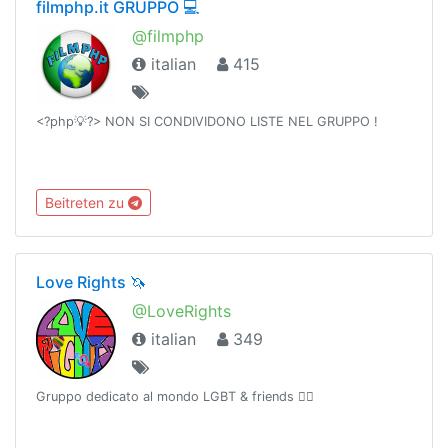
filmphp.it GRUPPO 💻
@filmphp
italian
415
<?php💡?> NON SI CONDIVIDONO LISTE NEL GRUPPO !
Beitreten zu
Love Rights 🦄
@LoveRights
italian
349
Gruppo dedicato al mondo LGBT & friends 🏳️‍🌈