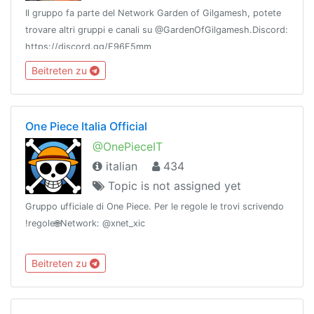
Il gruppo fa parte del Network Garden of Gilgamesh, potete
trovare altri gruppi e canali su @GardenOfGilgamesh.Discord:
https://discord.gg/F96E5mm
Beitreten zu
One Piece Italia Official
@OnePieceIT
italian
434
Topic is not assigned yet
Gruppo ufficiale di One Piece. Per le regole le trovi scrivendo
!regole🌐Network: @xnet_xic
Beitreten zu