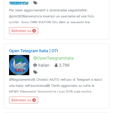
Per news aggiornamenti e downloadal seguentelink:
@ste360Benvenuto/a Inserisci un username ed una foto
profilo, Sono OBBLIGATORI.Sito Web al seguente link
http://thegroove360.info
Beitreten zu
Open Telegram Italia | OTI
@OpenTelegramItalia
italian
3.796
@Regolamento🆘 Chiedici AIUTO nell'uso di Telegram e dacci
una mano nell'assistenza🆕 Tieniti aggiornato su tutte le
NEWS Telegram✳️ Sponsorizza i tuoi GCB sulla nostra
@bacheca📣 Canale ufficiale News Telegram: @DazUpdates☮️
Beitreten zu
Visita @OTInetwork!