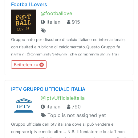
Football Lovers
@footballove
italian
915
Gruppo nato per discutere di calcio italiano ed internazionale,
con risultati e rubriche di calciomercato.Questo Gruppo fa
parte di @CommunityNetwork, che comprende alcuni tra i
migliori e più sicuri Gruppi e Canali di Telegram.
Beitreten zu
IPTV GRUPPO UFFICIALE ITALIA
@IptvUfficialeItalia
italian
790
Topic is not assigned yet
Gruppo ufficiale dell'iptv italiana dove si può vendere e
comprare iptv e molto altro... N.B. Il fondatore e lo staff non