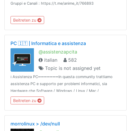
Gruppi e Canali : https://t.me/anime_it/766893
Beitreten zu
PC 🇮🇹 | Informatica e assistenza
@assistenzapcita
italian
582
Topic is not assigned yet
ℹ️ Assistenza PC➖➖➖➖➖➖➖In questa community trattiamo
assistenza PC e supporto per problemi informatici, sia
Hardware che Software./ Windows / Linux / Mac /
Raspberry🔹In Offtopic trattiamo videogiochi➖➖➖➖➖➖➖🌐
Beitreten zu
Network: @gamingitaliangroup
morrolinux > /dev/null