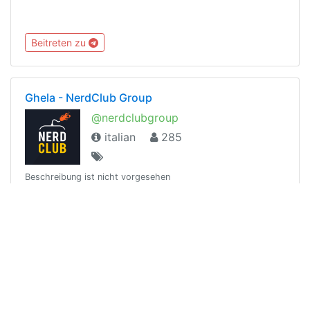
Beitreten zu
Ghela - NerdClub Group
@nerdclubgroup
italian
285
Beschreibung ist nicht vorgesehen
Beitreten zu
Numismatica Italiana
@numismaticaitaliana