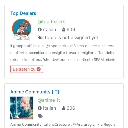
Top Dealers
@topdealers
italian
606
Topic is not assigned yet
Il gruppo ufficiale di @topdealsitalia!Siamo qui per discutere
di offerte, scambiarci consigli e trovare i migliori affari della
rete. Links: https://shor.by/topdealsitaliaNiente SPAM, niente
REFLINKS o link a gruppi, canali o bot!
Beitreten zu
Anime Community [IT]
@anime_it
italian
606
Anime Community ItalianaCreatore : @ArararagiLink a Regole,