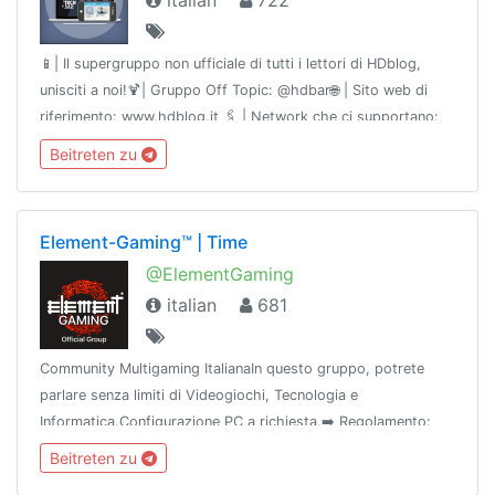
italian
722
📱| Il supergruppo non ufficiale di tutti i lettori di HDblog,
unisciti a noi!🍹| Gruppo Off Topic: @hdbar🌐 | Sito web di
riferimento: www.hdblog.it 🖇 | Network che ci supportano:
@BHSnet e @flamesnetwork
Beitreten zu
Element-Gaming™ | Time
@ElementGaming
italian
681
Community Multigaming ItalianaIn questo gruppo, potrete
parlare senza limiti di Videogiochi, Tecnologia e
Informatica.Configurazione PC a richiesta.➡️ Regolamento:
@ElementRules➡️ Canale: @VideogamesItaly➡️ Esplora:
Beitreten zu
@TimeCorporate