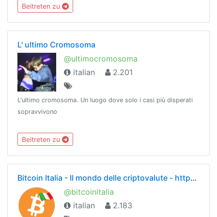
possibile!➡️ Esplora @OTInetwork 😎➡️ Regolamento
Beitreten zu
@RegoleNHZ
L' ultimo Cromosoma
@ultimocromosoma
italian
2.201
L'ultimo cromosoma. Un luogo dove solo i casi più disperati
sopravvivono
Beitreten zu
Bitcoin Italia - Il mondo delle criptovalute - https://t.me/bitcoinitalia
@bitcoinitalia
italian
2.183