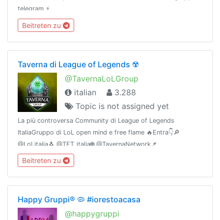
telegram ⚡️
Beitreten zu
Taverna di League of Legends ☢️
@TavernaLoLGroup
italian
3.288
Topic is not assigned yet
La più controversa Community di League of Legends
ItaliaGruppo di LoL open mind e free flame 🔥Entra👇🔎
@LoLitalia🐧 @TFT_italia🌐 @TavernaNetwork📌
@TavernaBacheca🎧 Discord: https://discord.gg/KkhxZPX🔰
Beitreten zu
Network: @gamingitaliangroup
Happy Gruppi® 🦠 #iorestoacasa
@happygruppi