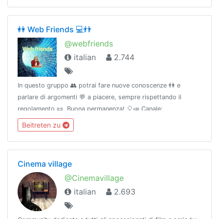
👭 Web Friends 💻👬
@webfriends
italian
2.744
In questo gruppo 👥 potrai fare nuove conoscenze 👫 e
parlare di argomenti 💬 a piacere, sempre rispettando il
regolamento 📜. Buona permanenza! 🎈📣 Canale:
@webfriends_official🆘 Supporto: @WebFriendsSupportBot🖥
Beitreten zu
Discord: discord.gg/gd78JcN
Cinema village
@Cinemavillage
italian
2.693