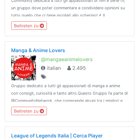
Community dedicata a tutti gli appassionati di film e serie tv;
un gruppo dove poter commentare e condividere opinioni su
tutto quello che ci tiene incollati allo schermo!📌 Il
regolamento@harryscode📣 I nostri
Beitreten zu
canali@CinemaTube@Cinemastickers
Manga & Anime Lovers
@mangaeanimelovers
italian
2.495
Gruppo dedicato a tutti gli appassionati di manga e anime
con consigli, curiosità e tanto altro.Questo Gruppo fa parte di
@CommunityNetwork, che comprende alcuni tra i migliori e
più sicuri Gruppi e Canali di Telegram.Affiliati con
Beitreten zu
@OtakusJournal
League of Legends Italia | Cerca Player