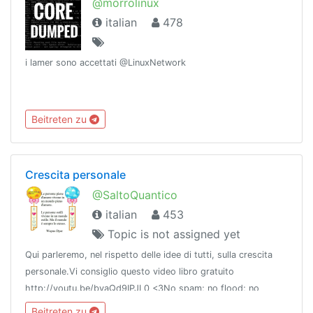
@morrolinux
italian
478
i lamer sono accettati @LinuxNetwork
Beitreten zu
Crescita personale
@SaltoQuantico
italian
453
Topic is not assigned yet
Qui parleremo, nel rispetto delle idee di tutti, sulla crescita
personale.Vi consiglio questo video libro gratuito
http://youtu.be/byaQd9IPJL0 <3No spam; no flood; no
bestiemmeCanale: @CrescitaPersonaleArticoli🚩Membro di
Beitreten zu