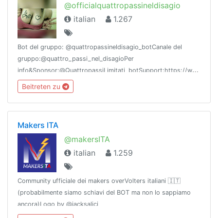
@officialquattropassineldisagio
italian
1.267
Bot del gruppo: @quattropassineldisagio_botCanale del
gruppo:@quattro_passi_nel_disagioPer
info&Sponsor:@QuattropassiLimitati_botSupport:https://www.paypal.me/4PassineldisagioInstagram:https://www.instagram.com/officialquattropassineldisagio
Beitreten zu
Makers ITA
@makersITA
italian
1.259
Community ufficiale dei makers overVolters italiani 🇮🇹
(probabilmente siamo schiavi del BOT ma non lo sappiamo
ancora)Logo by @jacksalici