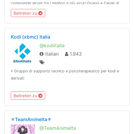
comprende alcuni tra i migliori e più sicuri Gruppi e Canali di
Telegram.Affiliati con @TelefilmNews
Beitreten zu
Kodi (xbmc) Italia
@kodiitalia
italian
1.943
• Gruppo di supporto tecnico e psicoterapeutico per kodi e
derivati
Beitreten zu
⚜️TeamAnimeIta⚜️
@TeamAnimeIta