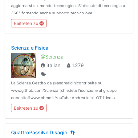
aggiornarsi sul mondo tecnologico. Si discute di tecnologia a
360° fornendo anche supporto tecnico ove
possibile.Regolamento • @istruzioniNetwork • @OTInetwork
Beitreten zu
Scienza e Fisica
@Scienza
italian
1.279
La Scienza.Gestito da @andreaidinicontribuite su
www.github.com/Scienza (chiedete l'iscrizione al gruppo
apposito!)www.phme.itYouTube Andrea Idini, OT frivolo
Scienza Fuori Tema parte di @flamesnetwork
Beitreten zu
QuattroPassiNelDisagio. 👣