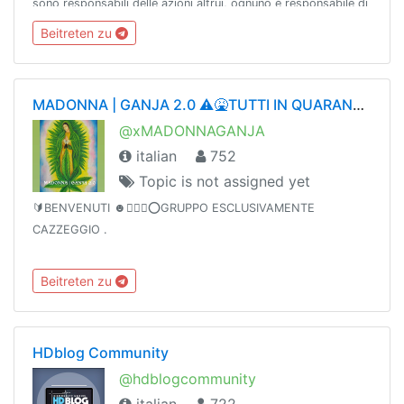
sono responsabili delle azioni altrui, ognuno è responsabile di
se stesso...
Beitreten zu
MADONNA | GANJA 2.0 ⚠️🤮TUTTI IN QUARANTENA🤮⚠️
@xMADONNAGANJA
italian
752
Topic is not assigned yet
🔰BENVENUTI ☻🙆🏼‍♂️⭕GRUPPO ESCLUSIVAMENTE
CAZZEGGIO .
Beitreten zu
HDblog Community
@hdblogcommunity