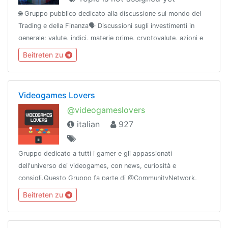
🌐 Gruppo pubblico dedicato alla discussione sul mondo del
Trading e della Finanza🗣 Discussioni sugli investimenti in
generale: valute, indici, materie prime, cryptovalute, azioni e
molto altro!ℹ Canale: @TradingFinanzaChannel
Beitreten zu
Videogames Lovers
@videogameslovers
italian
927
Gruppo dedicato a tutti i gamer e gli appassionati
dell'universo dei videogames, con news, curiosità e
consigli.Questo Gruppo fa parte di @CommunityNetwork,
che comprende alcuni tra i migliori e più sicuri Gruppi e Canali
Beitreten zu
di Telegram.