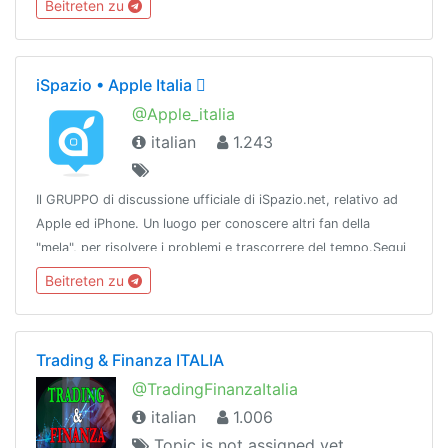
Beitreten zu
iSpazio • Apple Italia 
@Apple_italia
italian
1.243
Il GRUPPO di discussione ufficiale di iSpazio.net, relativo ad
Apple ed iPhone. Un luogo per conoscere altri fan della
"mela", per risolvere i problemi e trascorrere del tempo.Segui
anche il nostro CANALE: https://t.me/ispazio
Beitreten zu
Trading & Finanza ITALIA
@TradingFinanzaItalia
italian
1.006
Topic is not assigned yet