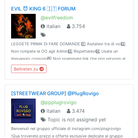
EVIL 😈 KING 6 🇮🇹 FORUM
@evilfreedom
italian
3.754
LEGGETE PRIMA DI FARE DOMANDE:1️⃣ Aiutatevi tra di voi2️⃣
Non rompete le OO agli Admin3️⃣ Rispettatevi4️⃣ Usate un
linguaggio consono5️⃣ Non spammate link che non servono al
gruppo. *******************😈PRESENTATEVI METTETE
Beitreten zu
UN'IMMAGINE PROFILO!!!
[STREETWEAR GROUP] @PlugRovigo
@ppplugrovigo
italian
3.474
Topic is not assigned yet
Benvenuti nel gruppo ufficiale di instagram.com/plugrovigo
!Qua troverete prezzi e offerte esclusive dedicate al gruppo