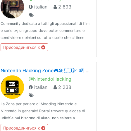
italian
2 693
Community dedicata a tutti gli appassionati di film
e serie tv; un gruppo dove poter commentare e
condividere opinioni su tutto quello che ci tiene
incollati allo schermo!📌 Il
Присоединиться к
regolamento@harryscode📣 I nostri
canali@CinemaTube@Cinemastickers
Nintendo Hacking Zone🎮🛠 🇮🇹🏳️‍🌈| OTI
@NintendoHacking
italian
2 238
La Zona per parlare di Modding Nintendo e
Nintendo in generale! Potrai trovare qualcosa di
utile!Se hai bisogno di aiuto, non esitare a
domandare! Cercheremo di risponderti se
Присоединиться к