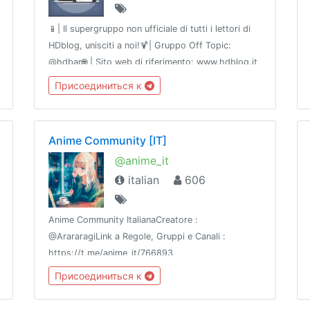
📱| Il supergruppo non ufficiale di tutti i lettori di
HDblog, unisciti a noi!🍹| Gruppo Off Topic:
@hdbar🌐 | Sito web di riferimento: www.hdblog.it
🖇 | Network che ci supportano: @BHSnet e
Присоединиться к
@flamesnetwork
Anime Community [IT]
@anime_it
italian
606
Anime Community ItalianaCreatore :
@ArararagiLink a Regole, Gruppi e Canali :
https://t.me/anime_it/766893
Присоединиться к