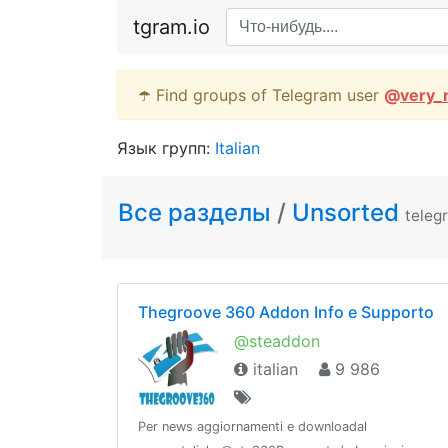
tgram.io
☂️ Find groups of Telegram user
@
very_
Язык групп:
Italian
Все разделы
/
Unsorted
teleg
Thegroove 360 Addon Info e Supporto
@steaddon
italian
9 986
Per news aggiornamenti e downloadal