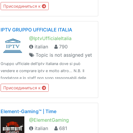
materie prime, cryptovalute, azioni e molto altro!ℹ
Присоединиться к
Canale: @TradingFinanzaChannel
IPTV GRUPPO UFFICIALE ITALIA
@IptvUfficialeItalia
italian
790
Topic is not assigned yet
Gruppo ufficiale dell'iptv italiana dove si può
vendere e comprare iptv e molto altro... N.B. Il
fondatore e lo staff non sono responsabili delle
azioni altrui, ognuno è responsabile di se stesso...
Присоединиться к
Element-Gaming™ | Time
@ElementGaming
italian
681