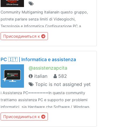
Community Multigaming ItalianaIn questo gruppo,
potrete parlare senza limiti di Videogiochi,
Tecnologia e Informatica.Configurazione PC a
richiesta.➡️ Regolamento: @ElementRules➡️
Присоединиться к
Canale: @VideogamesItaly➡️ Esplora:
@TimeCorporate
PC 🇮🇹 | Informatica e assistenza
@assistenzapcita
italian
582
Topic is not assigned yet
ℹ️ Assistenza PC➖➖➖➖➖➖➖In questa community
trattiamo assistenza PC e supporto per problemi
informatici, sia Hardware che Software./ Windows
/ Linux / Mac / Raspberry🔹In Offtopic trattiamo
Присоединиться к
videogiochi➖➖➖➖➖➖➖🌐 Network:
@gamingitaliangroup