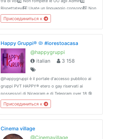
tra di voi2️⃣ Non rompete le OO agli Admin3️⃣
Rispettatevi4️⃣ Usate un linguaggio consono5️⃣ Non
spammate link che non servono al gruppo.
Присоединиться к
*******************😈PRESENTATEVI METTETE
UN'IMMAGINE PROFILO!!!
Happy Gruppi® 🦠 #iorestoacasa
@happygruppi
italian
3 158
@happygruppi è il portale d'accesso pubblico ai
gruppi PVT HAPPY® etero o gay riservati ai
possessori di Nicegram e di Telegram over 18 🔞
Siamo presenti su @BHSnet
Присоединиться к
Cinema village
@Cinemavillage