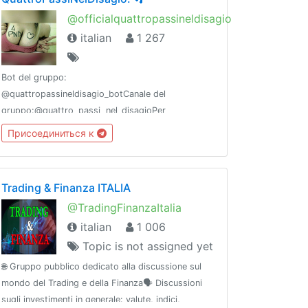
@officialquattropassineldisagio
italian
1 267
Bot del gruppo:
@quattropassineldisagio_botCanale del
gruppo:@quattro_passi_nel_disagioPer
info&Sponsor:@QuattropassiLimitati_botSupport:https://www.paypal.me/4PassineldisagioInstagram:https://www.instagram.com/officialquattropassineldisagio
Присоединиться к
Trading & Finanza ITALIA
@TradingFinanzaItalia
italian
1 006
Topic is not assigned yet
🌐 Gruppo pubblico dedicato alla discussione sul
mondo del Trading e della Finanza🗣 Discussioni
sugli investimenti in generale: valute, indici,