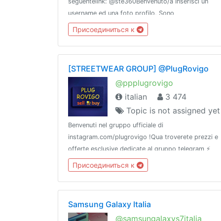
seguentelink: @ste360Benvenuto/a Inserisci un
username ed una foto profilo, Sono
OBBLIGATORI.Sito Web al seguente link
Присоединиться к
http://thegroove360.info
[STREETWEAR GROUP] @PlugRovigo
@ppplugrovigo
italian
3 474
Topic is not assigned yet
Benvenuti nel gruppo ufficiale di
instagram.com/plugrovigo !Qua troverete prezzi e
offerte esclusive dedicate al gruppo telegram ⚡️
Присоединиться к
Samsung Galaxy Italia
@samsungalaxys7italia