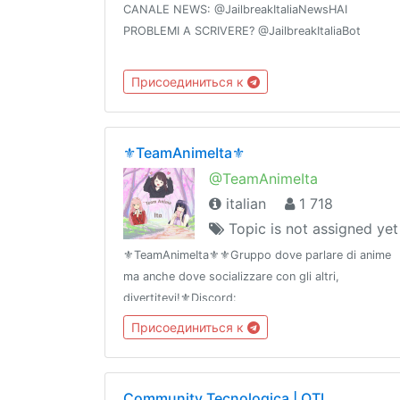
CANALE NEWS: @JailbreakItaliaNewsHAI
PROBLEMI A SCRIVERE? @JailbreakItaliaBot
Присоединиться к
⚜️TeamAnimeIta⚜️
@TeamAnimeIta
italian
1 718
Topic is not assigned yet
⚜️TeamAnimeIta⚜️⚜️Gruppo dove parlare di anime
ma anche dove socializzare con gli altri,
divertitevi!⚜️Discord:
https://discord.gg/fAvuwZqsZF
Присоединиться к
Community Tecnologica | OTI