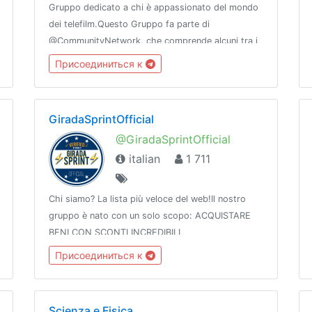
Gruppo dedicato a chi è appassionato del mondo
dei telefilm.Questo Gruppo fa parte di
@CommunityNetwork, che comprende alcuni tra i
migliori e più sicuri Gruppi e Canali di
Присоединиться к
Telegram.Affiliati con @TelefilmNews
GiradaSprintOfficial
@GiradaSprintOfficial
italian
1 711
Chi siamo? La lista più veloce del web!Il nostro
gruppo è nato con un solo scopo: ACQUISTARE
BENI CON SCONTI INCREDIBILI
Присоединиться к
Scienza e Fisica