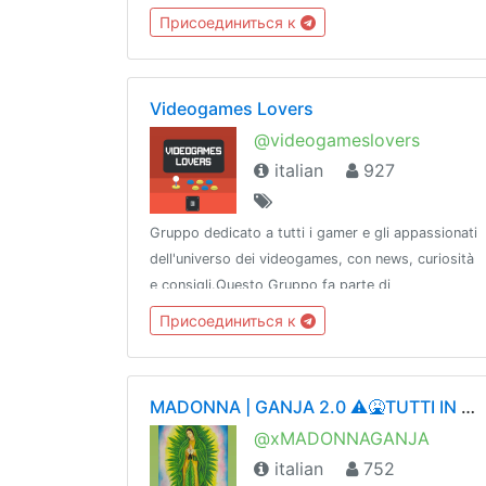
Присоединиться к
Videogames Lovers
@videogameslovers
italian
927
Gruppo dedicato a tutti i gamer e gli appassionati
dell'universo dei videogames, con news, curiosità
e consigli.Questo Gruppo fa parte di
@CommunityNetwork, che comprende alcuni tra i
Присоединиться к
migliori e più sicuri Gruppi e Canali di Telegram.
MADONNA | GANJA 2.0 ⚠️🤮TUTTI IN QUARANTENA🤮⚠️
@xMADONNAGANJA
italian
752