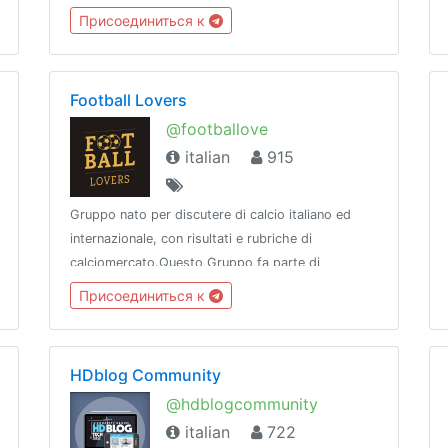
problemi e trascorrere del tempo.Segui anche il
Присоединиться к
nostro CANALE: https://t.me/ispazio
Football Lovers
@footballove
italian
915
Gruppo nato per discutere di calcio italiano ed
internazionale, con risultati e rubriche di
calciomercato.Questo Gruppo fa parte di
@CommunityNetwork, che comprende alcuni tra i
Присоединиться к
migliori e più sicuri Gruppi e Canali di Telegram.
HDblog Community
@hdblogcommunity
italian
722