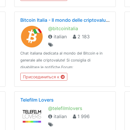
fb.com/groups/LeagueofLegendsItaly☢
@TavernaLoLGroup 🌐 @TavernaNetwork
Bitcoin Italia - Il mondo delle criptovalute - https://t.me/bitcoinitalia
@bitcoinitalia
italian
2 183
Chat italiana dedicata al mondo del Bitcoin e in
generale alle criptovalute! Si consiglia di
disabilitare le notifiche.Forum:
https://bitcointalk.org/index.php?board=28.0Sito:
Присоединиться к
http://www.bitcoin-italia.orgBot per altre chat:
@BitcoinITABot
Telefilm Lovers
@telefilmlovers
italian
1 996