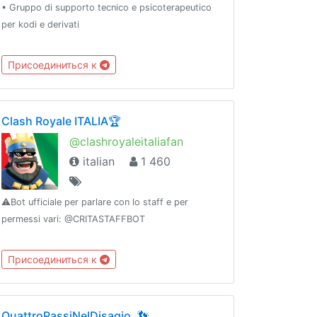
• Gruppo di supporto tecnico e psicoterapeutico
per kodi e derivati
Присоединиться к
Clash Royale ITALIA🏆
@clashroyaleitaliafan
italian
1 460
⚠️Bot ufficiale per parlare con lo staff e per
permessi vari: @CRITASTAFFBOT
Присоединиться к
QuattroPassiNelDisagio. 👣