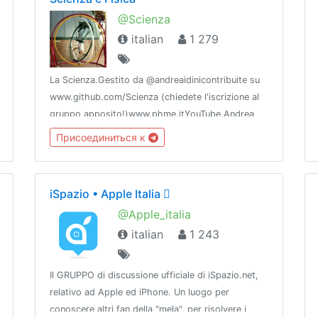
@Scienza
italian
1 279
La Scienza.Gestito da @andreaidinicontribuite su
www.github.com/Scienza (chiedete l'iscrizione al
gruppo apposito!)www.phme.itYouTube Andrea
Idini, OT frivolo Scienza Fuori Tema parte di
Присоединиться к
@flamesnetwork
iSpazio • Apple Italia 
@Apple_italia
italian
1 243
Il GRUPPO di discussione ufficiale di iSpazio.net,
relativo ad Apple ed iPhone. Un luogo per
conoscere altri fan della "mela", per risolvere i