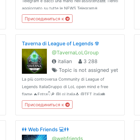
Telegram e dacci una mano nell'assistenza🆕 Tieniti
aggiornato su tutte le NEWS Telegram✳️
Sponsorizza i tuoi GCB sulla nostra @bacheca📣
Присоединиться к
Canale ufficiale News Telegram: @DazUpdates☮️
Visita @OTInetwork!
Taverna di League of Legends ☢️
@TavernaLoLGroup
italian
3 288
Topic is not assigned yet
La più controversa Community di League of
Legends ItaliaGruppo di LoL open mind e free
flame 🔥Entra👇🔎 @LoLitalia🐧 @TFT_italia🌐
@TavernaNetwork📌 @TavernaBacheca🎧 Discord:
Присоединиться к
https://discord.gg/KkhxZPX🔰Network:
@gamingitaliangroup
👭 Web Friends 💻👬
@webfriends