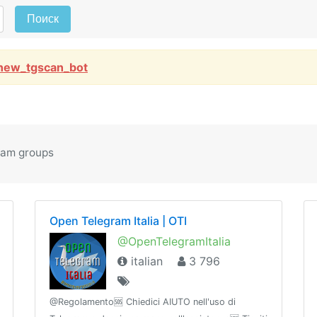
Поиск
new_tgscan_bot
ram groups
Open Telegram Italia | OTI
@OpenTelegramItalia
italian
3 796
@Regolamento🆘 Chiedici AIUTO nell'uso di