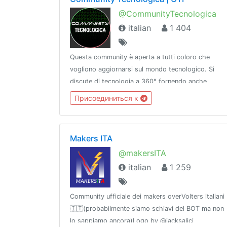
@CommunityTecnologica
italian
1 404
Questa community è aperta a tutti coloro che
vogliono aggiornarsi sul mondo tecnologico. Si
discute di tecnologia a 360° fornendo anche
supporto tecnico ove possibile.Regolamento •
Присоединиться к
@istruzioniNetwork • @OTInetwork
Makers ITA
@makersITA
italian
1 259
Community ufficiale dei makers overVolters italiani
🇮🇹(probabilmente siamo schiavi del BOT ma non
lo sappiamo ancora)Logo by @jacksalici