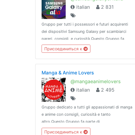
italian
2 831
Gruppo per tutti i possessori e futuri acquirenti
dei dispositivi Samsung Galaxy per scambiarci
pareri, consigli, e curiosità.Questo Gruppo fa
parte di @CommunityNetwork, che comprende
Присоединиться к
alcuni tra i migliori e più sicuri Gruppi e Canali di
Telegram.
Manga & Anime Lovers
@mangaeanimelovers
italian
2 495
Gruppo dedicato a tutti gli appassionati di manga
e anime con consigli, curiosità e tanto
altro.Questo Gruppo fa parte di
@CommunityNetwork, che comprende alcuni tra i
Присоединиться к