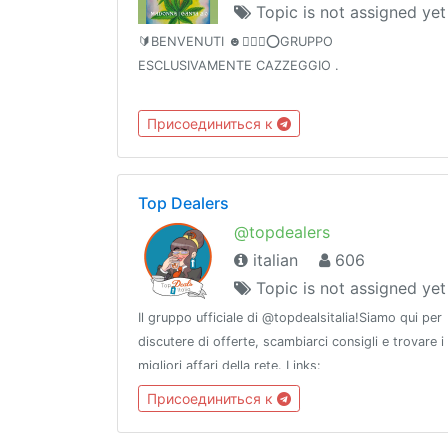
Topic is not assigned yet
🔰BENVENUTI ☻🙆🏼‍♂️⭕GRUPPO
ESCLUSIVAMENTE CAZZEGGIO .
Присоединиться к
Top Dealers
@topdealers
italian
606
Topic is not assigned yet
Il gruppo ufficiale di @topdealsitalia!Siamo qui per
discutere di offerte, scambiarci consigli e trovare i
migliori affari della rete. Links:
https://shor.by/topdealsitaliaNiente SPAM, niente
Присоединиться к
REFLINKS o link a gruppi, canali o bot!