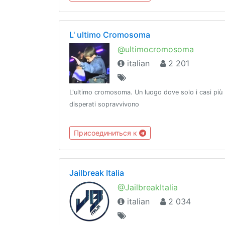
migliori e più sicuri Gruppi e Canali di
Telegram.Affiliati con @OtakusJournal
L' ultimo Cromosoma
@ultimocromosoma
italian
2 201
L'ultimo cromosoma. Un luogo dove solo i casi più
disperati sopravvivono
Присоединиться к
Jailbreak Italia
@JailbreakItalia
italian
2 034