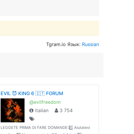
Tgram.io Язык:
Russian
EVIL 😈 KING 6 🇮🇹 FORUM
@evilfreedom
italian
3 754
LEGGETE PRIMA DI FARE DOMANDE:1️⃣ Aiutatevi