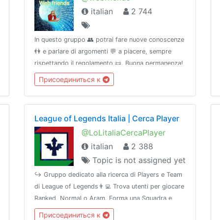
italian
2 744
In questo gruppo 👥 potrai fare nuove conoscenze
👫 e parlare di argomenti 💬 a piacere, sempre
rispettando il regolamento 📜. Buona permanenza!
🎈📣 Canale: @webfriends_official🆘 Supporto:
Присоединиться к
@WebFriendsSupportBot🖥 Discord:
discord.gg/gd78JcN
League of Legends Italia | Cerca Player
@LoLitaliaCercaPlayer
italian
2 388
Topic is not assigned yet
↪️ Gruppo dedicato alla ricerca di Players e Team
di League of Legends👨‍💻 Trova utenti per giocare
Ranked, Normal o Aram. Forma una Squadra e
cerca membri per Tornei & Clashℹ
Присоединиться к