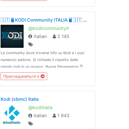
possibile!➡️ Esplora @OTInetwork 😎➡️
Regolamento @RegoleNHZ
🇮🇹 🖥 KODI Community ITALIA 🖥 🇮🇹 @kodicommunityit
@kodicommunityit
italian
2 145
La community dove troverai info su Kodi e i suoi
numerosi addons. Si richiede il rispetto delle
regole civili in un gruppo. Buona Permanenza 👌
Присоединиться к
Kodi (xbmc) Italia
@kodiitalia
italian
1 943