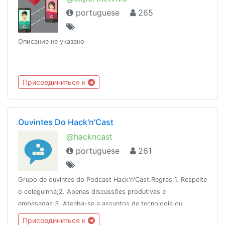
portuguese
265
Описание не указано
Присоединиться к
Ouvintes Do Hack'n'Cast
@hackncast
portuguese
261
Grupo de ouvintes do Podcast Hack'n'Cast.Regras:1. Respeite
o coleguinha;2. Apenas discussões produtivas e
embasadas;3. Atenha-se a assuntos de tecnologia ou
abordados nos episódios;4. O cantinho dá disciplina será
Присоединиться к