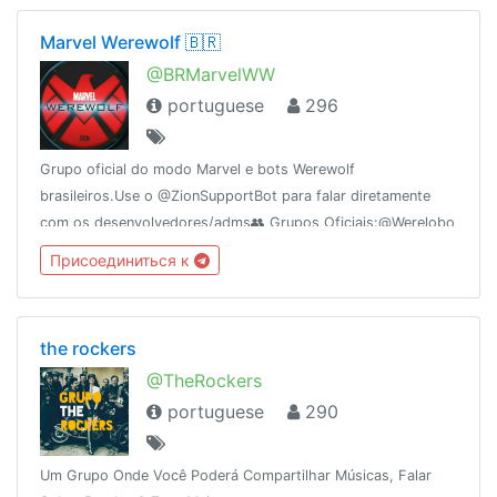
Marvel Werewolf 🇧🇷
@BRMarvelWW
portuguese
296
Grupo oficial do modo Marvel e bots Werewolf
brasileiros.Use o @ZionSupportBot para falar diretamente
com os desenvolvedores/adms👥 Grupos Oficiais:@Werelobo
[Clássico]👥
Присоединиться к
Parceiros:@WerewolfAmigos@WerewolfAmnesiaBR@DigimonWerewolf
the rockers
@TheRockers
portuguese
290
Um Grupo Onde Você Poderá Compartilhar Músicas, Falar