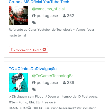
Grupo JMS Oficial YouTube Tech
@canaljms_oficial
portuguese
362
Referente ao Canal Youtuber de Tecnologia - Vamos focar
neste tema!
Присоединиться к
TC #GêniosDaDivulgação
@TcGamerTecnologBr
portuguese
339
📌Divulguem sem Flood.📌Deem um tempo de 10 Postagens.
⛔️Sem Porno, Ehi, Etc Free ou é
BANINDICAÇÃOGRUPOS:@GrupoTelegramBr@GrupoTelegramChat@