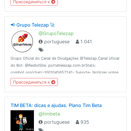
Присоединиться к
https://www.youtube.com/c/TaskerSuperBrasil🇧🇷
📢 Grupo Telezap 🚀
@GrupoTelezap
portuguese
1 041
Grupo Oficial do Canal de Divulgações @Telezap.Canal oficial
do Bot: @RedlolSite: portaltelezap.com.brStats:
combot.org/chat/-1001045657241- Suporte- Notícias sobre
o Telegram- Canais e Grupos LimposRecomendações:
Присоединиться к
@EncontreAqui
TIM BETA: dicas e ajudas. Plano Tim Beta
@timbeta
portuguese
935