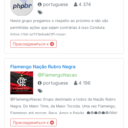
portuguese
4 374
Neste grupo pregamos o respeito ao próximo e não são
permitidas ações que sejam contrárias à isso.Conduta:
https://bit.ly/2CImbaAOff-topic:
https://t.me/wwwdevofftopicBlog: https://medium.com/php-
Присоединиться к
brasilDúvidas entre em contato com um adm.
Flamengo Nação Rubro Negra
@FlamengoNacao
portuguese
4 196
@FlamengoNacao Grupo destinado a todos da Nação Rubro
Negra. Do Maior Time, da Maior Torcida. Uma vez Flamengo,
Flamengo até morrer. Raça, Amor e Paixão. ⚫️🔴⚫️🔴⚫️🔴SRN!
Присоединиться к