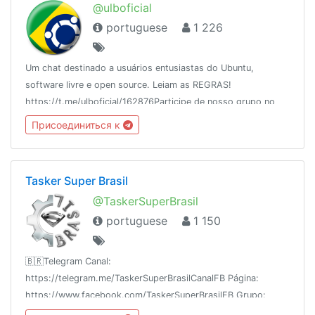
@ulboficial
portuguese
1 226
Um chat destinado a usuários entusiastas do Ubuntu,
software livre e open source. Leiam as REGRAS!
https://t.me/ulboficial/162876Participe de nosso grupo no
facebook
Присоединиться к
https://www.facebook.com/groups/ubuntulinuxbrasil/
Tasker Super Brasil
@TaskerSuperBrasil
portuguese
1 150
🇧🇷Telegram Canal:
https://telegram.me/TaskerSuperBrasilCanalFB Página:
https://www.facebook.com/TaskerSuperBrasilFB Grupo:
https://www.facebook.com/groups/TaskerSuperBrasilYouTube: