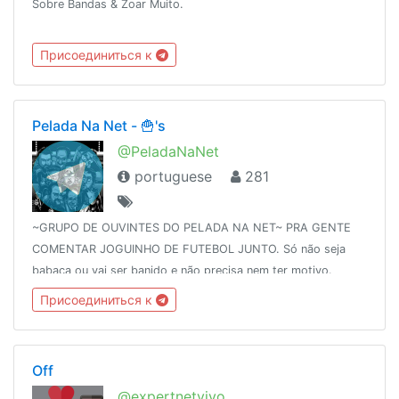
Sobre Bandas & Zoar Muito.
Присоединиться к
Pelada Na Net - 🍟's
@PeladaNaNet
portuguese
281
~GRUPO DE OUVINTES DO PELADA NA NET~ PRA GENTE
COMENTAR JOGUINHO DE FUTEBOL JUNTO. Só não seja
babaca ou vai ser banido e não precisa nem ter motivo.
#NOIS!LINK DAORA:http://peladananet.com.br/pelada-na-
Присоединиться к
net-360-intervalo-etiqueta-para-ouvintes/
Off
@expertnetvivo