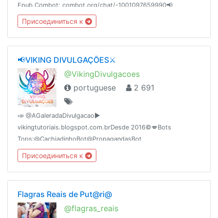
Epub.Combot: combot.org/chat/-1001097659990📢
@AudioLivros👥 @MundoDaMusica👥 @RedeTelezap👥
Присоединиться к
@OlhoDeDeus Fundação dia: 16/11/2016
📢VIKING DIVULGAÇÕES⚔
@VikingDivulgacoes
portuguese
2 691
📣 @AGaleradaDivulgacao►
vikingtutoriais.blogspot.com.brDesde 2016©💋Bots
Tops:@CachiadinhoBot@PropagandasBot
Присоединиться к
Flagras Reais de Put@ri@
@flagras_reais