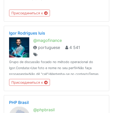
Присоединиться к
Igor Rodrigues luis
@magofinance
portuguese
4 541
Grupo de discussão focado no método operacional do
Igor.Conduta:▫️Use foto e nome no seu perfil▫️Não faça
propaganda▫️Não dê "call"▫️Mantenha-se no contextoTemas
proibidos:▫️Corretoras▫️Criptomoedas ▫️Forex
Присоединиться к
PHP Brasil
@phpbrasil