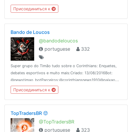
CANAIS:@EntendendoTelegram@TudoSobreTelegram@TutoriaisTel
Присоединиться к
/regras
Bando de Loucos
@bandodeloucos
portuguese
332
Super grupo do Timão tudo sobre o Corinthians: Enquetes,
debates esportivos e muito mais:Criado: 13/08/2016Bot:
@newstimao_botParceiros:@corinthiansnews1910@paixaoCorinthiana
Присоединиться к
TopTradersBR 🤑
@TopTradersBR
portuguese
323