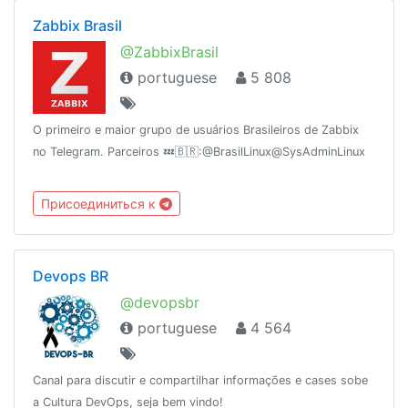
Zabbix Brasil
@ZabbixBrasil
portuguese
5 808
O primeiro e maior grupo de usuários Brasileiros de Zabbix
no Telegram. Parceiros 💤🇧🇷:@BrasilLinux@SysAdminLinux
Присоединиться к
Devops BR
@devopsbr
portuguese
4 564
Canal para discutir e compartilhar informações e cases sobe
a Cultura DevOps, seja bem vindo!