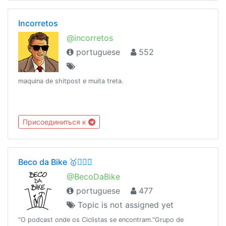
Incorretos
@incorretos
portuguese
552
maquina de shitpost e muita treta.
Присоединиться к
Beco da Bike 🥇🚴🏻‍♀️
@BecoDaBike
portuguese
477
Topic is not assigned yet
"O podcast onde os Ciclistas se encontram."Grupo de