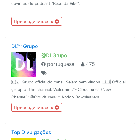
ouvintes do podcast "Beco da Bike".
Присоединиться к
DL™: Grupo
@DLGrupo
portuguese
475
🇧🇷| Grupo oficial do canal. Sejam bem vindos!🇺🇸| Official
group of the channel. Welcome!👉 CloudTunes (New
Channel): @Cloudtunes👉 Antigo Downleakers:
@Downleakers
Присоединиться к
Top Divulgações