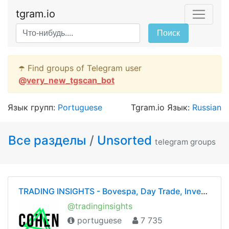
tgram.io
Поиск
☂️ Find groups of Telegram user
@
very_new_tgscan_bot
Язык групп:
Portuguese
Tgram.io Язык:
Russian
Все разделы
/
Unsorted
telegram groups
TRADING INSIGHTS - Bovespa, Day Trade, Investimentos (Rodrigo Cohen)
@tradinginsights
portuguese
7 735