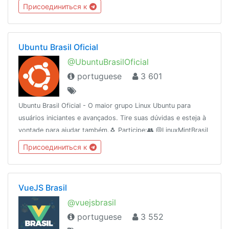
🌐 apoia.se/redetelezap
Присоединиться к
Ubuntu Brasil Oficial
@UbuntuBrasilOficial
portuguese
3 601
Ubuntu Brasil Oficial - O maior grupo Linux Ubuntu para
usuários iniciantes e avançados. Tire suas dúvidas e esteja à
vontade para ajudar também.🐧 Participe:👥 @LinuxMintBrasil
👥 @terminalgnulinux👥 @shellscript_x📢 @UbuntuBrasil
Присоединиться к
(canal)
VueJS Brasil
@vuejsbrasil
portuguese
3 552