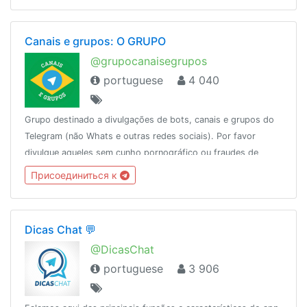
Canais e grupos: O GRUPO
@grupocanaisegrupos
portuguese
4 040
Grupo destinado a divulgações de bots, canais e grupos do
Telegram (não Whats e outras redes sociais). Por favor
divulgue aqueles sem cunho pornográfico ou fraudes de
cartões, créditos de operadoras e cia.
Присоединиться к
Dicas Chat 💬
@DicasChat
portuguese
3 906