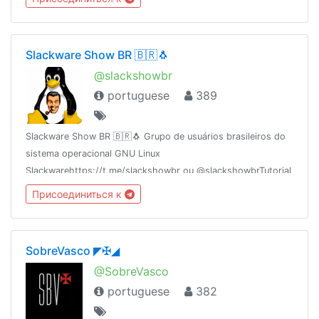
Slackware Show BR 🇧🇷🐧
@slackshowbr
portuguese
389
Slackware Show BR 🇧🇷🐧 Grupo de usuários brasileiros do
sistema operacional GNU Linux
Slackwarehttps://t.me/slackshowbr ou @slackshowbrTutorial
de Instalação Slackware
Присоединиться к
14.2https://www.youtube.com/watch?v=Rsa35PqM_dA
SobreVasco ◤✠◢
@SobreVasco
portuguese
382