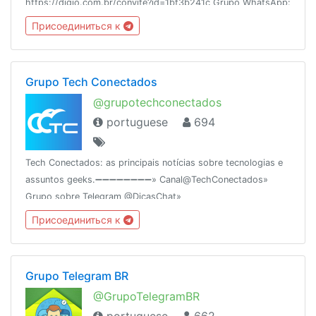
https://digio.com.br/convite?id=1bf3b241c Grupo WhatsApp:
https://chat.whatsapp.com/DLu1tOKkX3J03B4cInnJP5http://www.p
Присоединиться к
ZG9W
Grupo Tech Conectados
@grupotechconectados
portuguese
694
Tech Conectados: as principais notícias sobre tecnologias e
assuntos geeks.➖➖➖➖➖➖➖➖» Canal@TechConectados»
Grupo sobre Telegram @DicasChat»
Rankingcombot.org/chat/-1001026262621Criado em
Присоединиться к
18/12/15Baidu.exe
Grupo Telegram BR
@GrupoTelegramBR