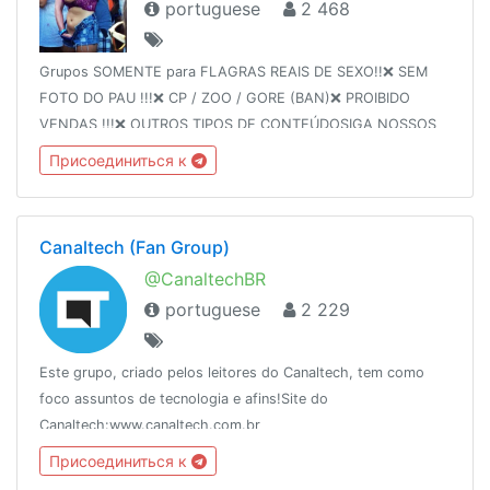
portuguese
2 468
Grupos SOMENTE para FLAGRAS REAIS DE SEXO!!❌ SEM
FOTO DO PAU !!!❌ CP / ZOO / GORE (BAN)❌ PROIBIDO
VENDAS !!!❌ OUTROS TIPOS DE CONTEÚDOSIGA NOSSOS
GRUPOS: TRANS » @trans_pauzudasFLAGRAS »
Присоединиться к
@flagras_reais
Canaltech (Fan Group)
@CanaltechBR
portuguese
2 229
Este grupo, criado pelos leitores do Canaltech, tem como
foco assuntos de tecnologia e afins!Site do
Canaltech:www.canaltech.com.br
Присоединиться к