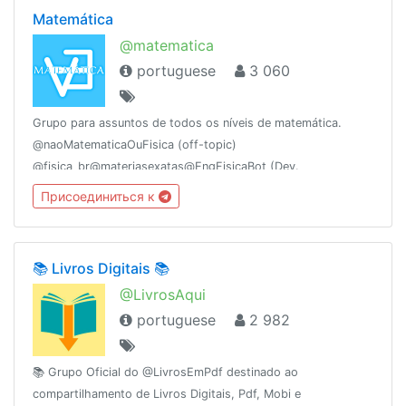
Matemática
@matematica
portuguese
3 060
Grupo para assuntos de todos os níveis de matemática.
@naoMatematicaOuFisica (off-topic)
@fisica_br@materiasexatas@EngFisicaBot (Dev.
@DaltonFelipe)@sugeridos@pt_br@biblioteca1@matematicaemPDF@ProjetoAgathaEdu@fisicaufma@mathchallenges
Присоединиться к
📚 Livros Digitais 📚
@LivrosAqui
portuguese
2 982
📚 Grupo Oficial do @LivrosEmPdf destinado ao
compartilhamento de Livros Digitais, Pdf, Mobi e