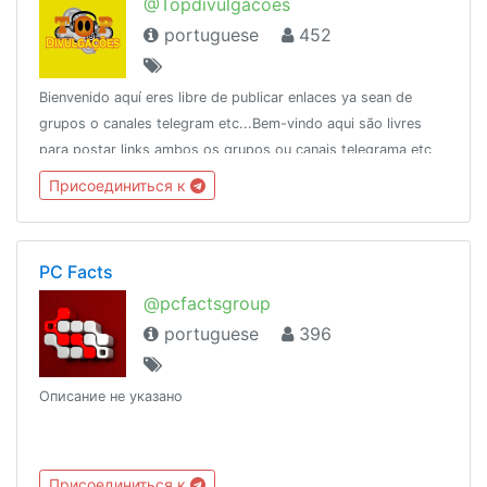
@Topdivulgacoes
portuguese
452
Bienvenido aquí eres libre de publicar enlaces ya sean de
grupos o canales telegram etc...Bem-vindo aqui são livres
para postar links ambos os grupos ou canais telegrama etc
... 👇Parceiros👇 @Cineplay
Присоединиться к
PC Facts
@pcfactsgroup
portuguese
396
Описание не указано
Присоединиться к