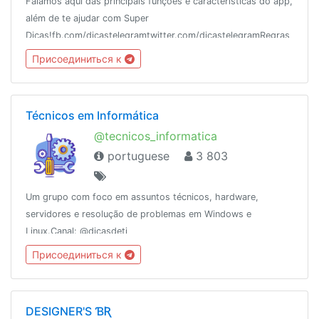
Falamos aqui das principais funções e características do app,
além de te ajudar com Super
Dicas!fb.com/dicastelegramtwitter.com/dicastelegramRegras
do grupo: https://telegra.ph/Regras-DicasChat-10-
Присоединиться к
05Conheça também o podcast @DicasTeleCast! 😉
Técnicos em Informática
@tecnicos_informatica
portuguese
3 803
Um grupo com foco em assuntos técnicos, hardware,
servidores e resolução de problemas em Windows e
Linux.Canal: @dicasdeti
Присоединиться к
DESIGNER'S ƁƦ