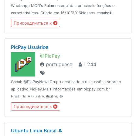
Whatsapp MOD's Falamos aqui das principais funções e
características. Criado em 16/10/2016Nossos canais:🌐
@WhatsUp_Mod (MOD)🎨 @WhatsUp_Themes (TEMAS)
Присоединиться к
PicPay Usuários
@PicPay
portuguese
1 244
Canal: @PicPayNewsGrupo destinado a discussões sobre o
aplicativo PicPay.Mais informações em picpay.com.br
Proibido Assuntos ilícitos 🚫
Присоединиться к
Ubuntu Linux Brasil 🐧