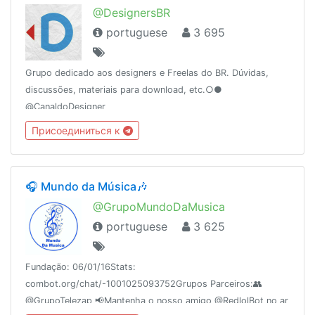
@DesignersBR
portuguese
3 695
Grupo dedicado aos designers e Freelas do BR. Dúvidas,
discussões, materiais para download, etc.○●
@CanaldoDesigner
Присоединиться к
🎧 Mundo da Música🎶
@GrupoMundoDaMusica
portuguese
3 625
Fundação: 06/01/16Stats:
combot.org/chat/-1001025093752Grupos Parceiros:👥
@GrupoTelezap 📢Mantenha o nosso amigo @RedlolBot no ar