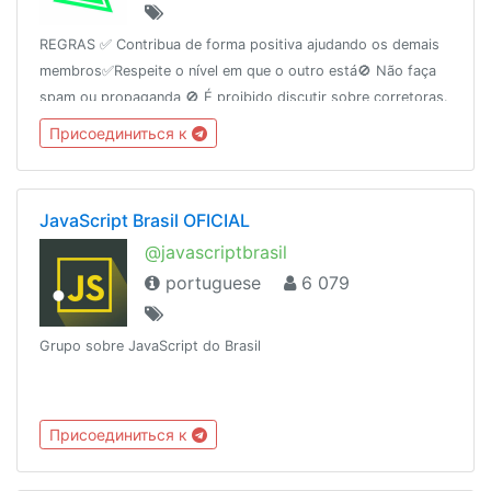
REGRAS ✅ Contribua de forma positiva ajudando os demais
membros✅Respeite o nível em que o outro está🚫 Não faça
spam ou propaganda 🚫 É proibido discutir sobre corretoras.
O grupo não é suporte ou ouvidoria. Site:
Присоединиться к
http://rodrigocohen.com.br
JavaScript Brasil OFICIAL
@javascriptbrasil
portuguese
6 079
Grupo sobre JavaScript do Brasil
Присоединиться к