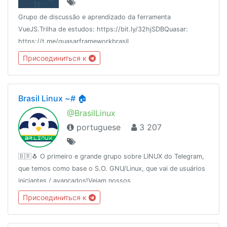
Grupo de discussão e aprendizado da ferramenta
VueJS.Trilha de estudos: https://bit.ly/32hjSDBQuasar:
https://t.me/quasarframeworkbrasil
Присоединиться к
Brasil Linux ~# 🏠
@BrasilLinux
portuguese
3 207
🇧🇷🐧 O primeiro e grande grupo sobre LINUX do Telegram,
que temos como base o S.O. GNU/Linux, que vai de usuários
iniciantes / avançados!Vejam nossos
parceiros:http://urele.com/parceirosDesde: 16/11/2015
Присоединиться к