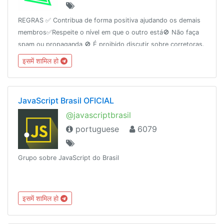
REGRAS ✅ Contribua de forma positiva ajudando os demais
membros✅Respeite o nível em que o outro está🚫 Não faça
spam ou propaganda 🚫 É proibido discutir sobre corretoras.
O grupo não é suporte ou ouvidoria. Site:
इसमें शामिल हो
http://rodrigocohen.com.br
JavaScript Brasil OFICIAL
@javascriptbrasil
portuguese
6079
Grupo sobre JavaScript do Brasil
इसमें शामिल हो