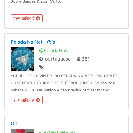
Sobre Bandas & Zoar Muito.
इसमें शामिल हो
Pelada Na Net - 🍟's
@PeladaNaNet
portuguese
281
~GRUPO DE OUVINTES DO PELADA NA NET~ PRA GENTE
COMENTAR JOGUINHO DE FUTEBOL JUNTO. Só não seja
babaca ou vai ser banido e não precisa nem ter motivo.
#NOIS!LINK DAORA:http://peladananet.com.br/pelada-na-
इसमें शामिल हो
net-360-intervalo-etiqueta-para-ouvintes/
Off
@expertnetvivo