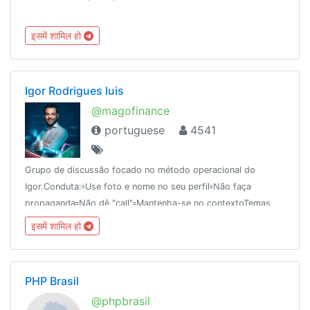
इसमें शामिल हो
Igor Rodrigues luis
@magofinance
portuguese
4541
Grupo de discussão focado no método operacional do
Igor.Conduta:▫️Use foto e nome no seu perfil▫️Não faça
propaganda▫️Não dê "call"▫️Mantenha-se no contextoTemas
proibidos:▫️Corretoras▫️Criptomoedas ▫️Forex
इसमें शामिल हो
PHP Brasil
@phpbrasil