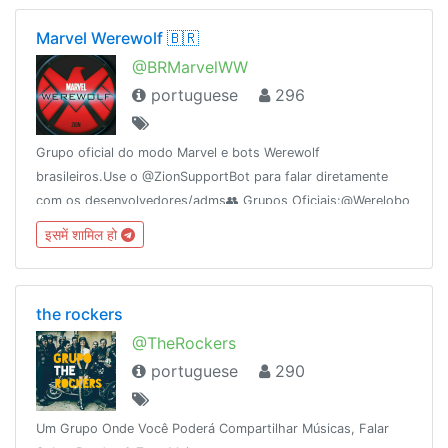
Marvel Werewolf 🇧🇷
@BRMarvelWW
portuguese
296
Grupo oficial do modo Marvel e bots Werewolf
brasileiros.Use o @ZionSupportBot para falar diretamente
com os desenvolvedores/adms👥 Grupos Oficiais:@Werelobo
[Clássico]👥
इसमें शामिल हो
Parceiros:@WerewolfAmigos@WerewolfAmnesiaBR@DigimonWerewolf
the rockers
@TheRockers
portuguese
290
Um Grupo Onde Você Poderá Compartilhar Músicas, Falar