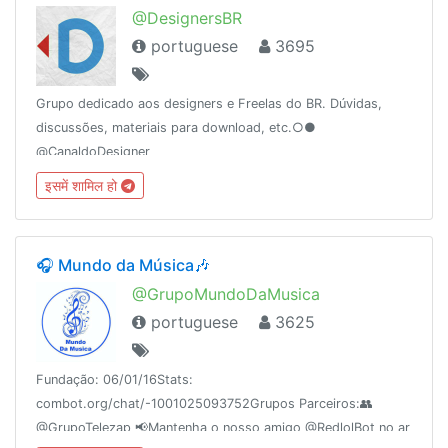
@DesignersBR
portuguese
3695
Grupo dedicado aos designers e Freelas do BR. Dúvidas,
discussões, materiais para download, etc.○●
@CanaldoDesigner
इसमें शामिल हो
🎧 Mundo da Música🎶
@GrupoMundoDaMusica
portuguese
3625
Fundação: 06/01/16Stats:
combot.org/chat/-1001025093752Grupos Parceiros:👥
@GrupoTelezap 📢Mantenha o nosso amigo @RedlolBot no ar