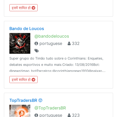
CANAIS:@EntendendoTelegram@TudoSobreTelegram@TutoriaisTel
इसमें शामिल हो
/regras
Bando de Loucos
@bandodeloucos
portuguese
332
Super grupo do Timão tudo sobre o Corinthians: Enquetes,
debates esportivos e muito mais:Criado: 13/08/2016Bot:
@newstimao_botParceiros:@corinthiansnews1910@paixaoCorinthiana
इसमें शामिल हो
TopTradersBR 🤑
@TopTradersBR
portuguese
323