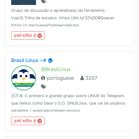
Grupo de discussão e aprendizado da ferramenta
VueJS.Trilha de estudos: https://bit.ly/32hjSDBQuasar:
https://t.me/quasarframeworkbrasil
इसमें शामिल हो
Brasil Linux ~# 🏠
@BrasilLinux
portuguese
3207
🇧🇷🐧 O primeiro e grande grupo sobre LINUX do Telegram,
que temos como base o S.O. GNU/Linux, que vai de usuários
iniciantes / avançados!Vejam nossos
parceiros:http://urele.com/parceirosDesde: 16/11/2015
इसमें शामिल हो