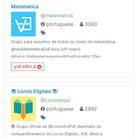
Matemática
@matematica
portuguese
3060
Grupo para assuntos de todos os níveis de matemática.
@naoMatematicaOuFisica (off-topic)
@fisica_br@materiasexatas@EngFisicaBot (Dev.
@DaltonFelipe)@sugeridos@pt_br@biblioteca1@matematicaemPDF@ProjetoAgathaEdu@fisicaufma@mathchallenges
इसमें शामिल हो
📚 Livros Digitais 📚
@LivrosAqui
portuguese
2982
📚 Grupo Oficial do @LivrosEmPdf destinado ao
compartilhamento de Livros Digitais, Pdf, Mobi e