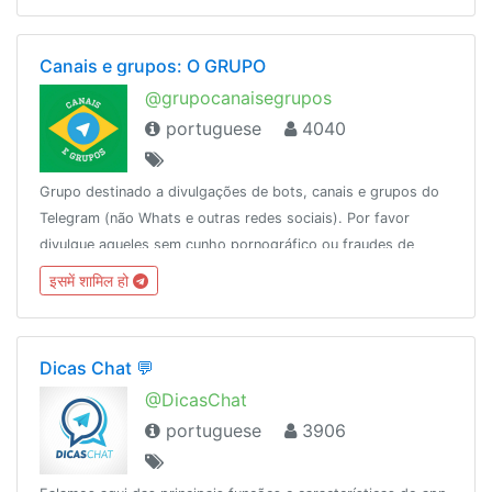
Canais e grupos: O GRUPO
@grupocanaisegrupos
portuguese
4040
Grupo destinado a divulgações de bots, canais e grupos do
Telegram (não Whats e outras redes sociais). Por favor
divulgue aqueles sem cunho pornográfico ou fraudes de
cartões, créditos de operadoras e cia.
इसमें शामिल हो
Dicas Chat 💬
@DicasChat
portuguese
3906