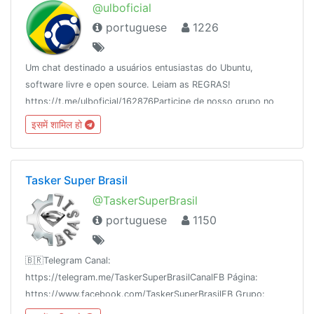
@ulboficial
portuguese
1226
Um chat destinado a usuários entusiastas do Ubuntu,
software livre e open source. Leiam as REGRAS!
https://t.me/ulboficial/162876Participe de nosso grupo no
facebook
इसमें शामिल हो
https://www.facebook.com/groups/ubuntulinuxbrasil/
Tasker Super Brasil
@TaskerSuperBrasil
portuguese
1150
🇧🇷Telegram Canal:
https://telegram.me/TaskerSuperBrasilCanalFB Página:
https://www.facebook.com/TaskerSuperBrasilFB Grupo:
https://www.facebook.com/groups/TaskerSuperBrasilYouTube: