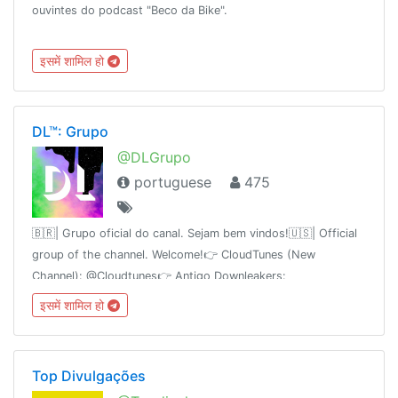
ouvintes do podcast "Beco da Bike".
इसमें शामिल हो
DL™: Grupo
@DLGrupo
portuguese
475
🇧🇷| Grupo oficial do canal. Sejam bem vindos!🇺🇸| Official
group of the channel. Welcome!👉 CloudTunes (New
Channel): @Cloudtunes👉 Antigo Downleakers:
@Downleakers
इसमें शामिल हो
Top Divulgações