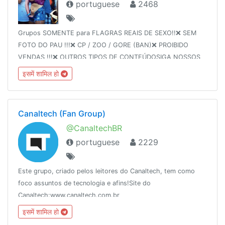
portuguese
2468
Grupos SOMENTE para FLAGRAS REAIS DE SEXO!!❌ SEM
FOTO DO PAU !!!❌ CP / ZOO / GORE (BAN)❌ PROIBIDO
VENDAS !!!❌ OUTROS TIPOS DE CONTEÚDOSIGA NOSSOS
GRUPOS: TRANS » @trans_pauzudasFLAGRAS »
इसमें शामिल हो
@flagras_reais
Canaltech (Fan Group)
@CanaltechBR
portuguese
2229
Este grupo, criado pelos leitores do Canaltech, tem como
foco assuntos de tecnologia e afins!Site do
Canaltech:www.canaltech.com.br
इसमें शामिल हो