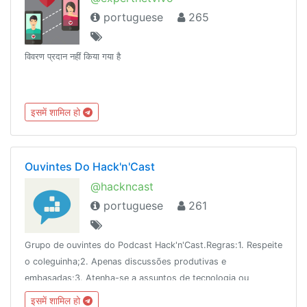
portuguese
265
विवरण प्रदान नहीं किया गया है
इसमें शामिल हो
Ouvintes Do Hack'n'Cast
@hackncast
portuguese
261
Grupo de ouvintes do Podcast Hack'n'Cast.Regras:1. Respeite
o coleguinha;2. Apenas discussões produtivas e
embasadas;3. Atenha-se a assuntos de tecnologia ou
abordados nos episódios;4. O cantinho dá disciplina será
इसमें शामिल हो