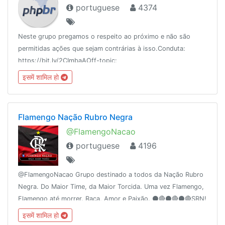
portuguese
4374
Neste grupo pregamos o respeito ao próximo e não são
permitidas ações que sejam contrárias à isso.Conduta:
https://bit.ly/2CImbaAOff-topic:
https://t.me/wwwdevofftopicBlog: https://medium.com/php-
इसमें शामिल हो
brasilDúvidas entre em contato com um adm.
Flamengo Nação Rubro Negra
@FlamengoNacao
portuguese
4196
@FlamengoNacao Grupo destinado a todos da Nação Rubro
Negra. Do Maior Time, da Maior Torcida. Uma vez Flamengo,
Flamengo até morrer. Raça, Amor e Paixão. ⚫️🔴⚫️🔴⚫️🔴SRN!
इसमें शामिल हो