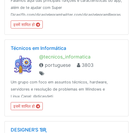
Falamos aqui das principais funções e características do app,
além de te ajudar com Super
Dicas!fb.com/dicastelegramtwitter.com/dicastelegramRegras
do grupo: https://telegra.ph/Regras-DicasChat-10-
इसमें शामिल हो
05Conheça também o podcast @DicasTeleCast! 😉
Técnicos em Informática
@tecnicos_informatica
portuguese
3803
Um grupo com foco em assuntos técnicos, hardware,
servidores e resolução de problemas em Windows e
Linux.Canal: @dicasdeti
इसमें शामिल हो
DESIGNER'S ƁƦ