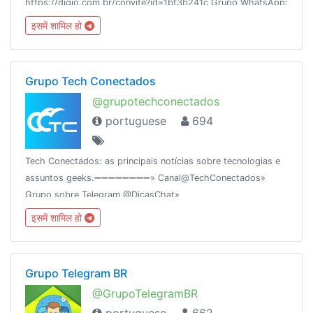
https://digio.com.br/convite?id=1bf3b241c Grupo WhatsApp:
https://chat.whatsapp.com/DLu1tOKkX3J03B4cInnJP5http://www.p
इसमें शामिल हो
ZG9W
Grupo Tech Conectados
@grupotechconectados
portuguese
694
Tech Conectados: as principais notícias sobre tecnologias e
assuntos geeks.➖➖➖➖➖➖➖➖» Canal@TechConectados»
Grupo sobre Telegram @DicasChat»
Rankingcombot.org/chat/-1001026262621Criado em
इसमें शामिल हो
18/12/15Baidu.exe
Grupo Telegram BR
@GrupoTelegramBR