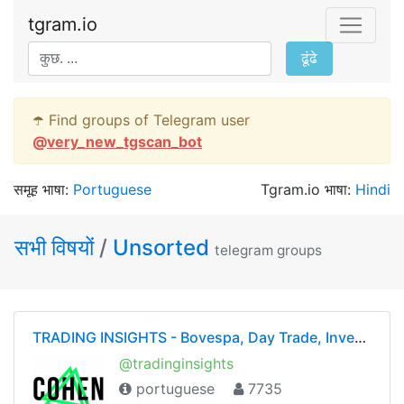
tgram.io
ढूंढे
☂️ Find groups of Telegram user
@
very_new_tgscan_bot
समूह भाषा:
Portuguese
Tgram.io भाषा:
Hindi
सभी विषयों
/
Unsorted
telegram groups
TRADING INSIGHTS - Bovespa, Day Trade, Investimentos (Rodrigo Cohen)
@tradinginsights
portuguese
7735