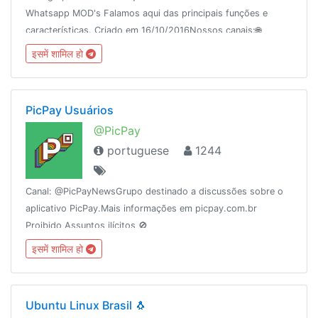
Whatsapp MOD's Falamos aqui das principais funções e
características. Criado em 16/10/2016Nossos canais:🌐
@WhatsUp_Mod (MOD)🎨 @WhatsUp_Themes (TEMAS)
इसमें शामिल हो
PicPay Usuários
@PicPay
portuguese
1244
Canal: @PicPayNewsGrupo destinado a discussões sobre o
aplicativo PicPay.Mais informações em picpay.com.br
Proibido Assuntos ilícitos 🚫
इसमें शामिल हो
Ubuntu Linux Brasil 🐧