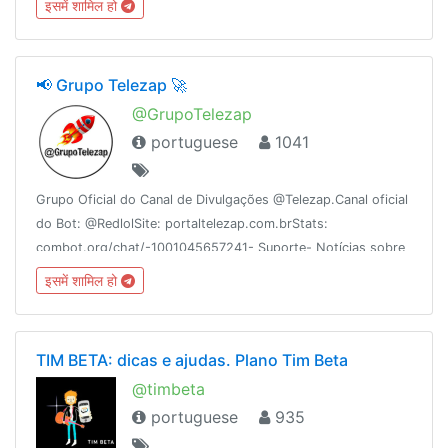
इसमें शामिल हो
https://www.youtube.com/c/TaskerSuperBrasil🇧🇷
📢 Grupo Telezap 🚀
@GrupoTelezap
portuguese
1041
Grupo Oficial do Canal de Divulgações @Telezap.Canal oficial
do Bot: @RedlolSite: portaltelezap.com.brStats:
combot.org/chat/-1001045657241- Suporte- Notícias sobre
o Telegram- Canais e Grupos LimposRecomendações:
इसमें शामिल हो
@EncontreAqui
TIM BETA: dicas e ajudas. Plano Tim Beta
@timbeta
portuguese
935