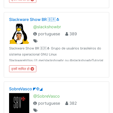
Slackware Show BR 🇧🇷🐧
@slackshowbr
portuguese
389
Slackware Show BR 🇧🇷🐧 Grupo de usuários brasileiros do
sistema operacional GNU Linux
Slackwarehttps://t.me/slackshowbr ou @slackshowbrTutorial
de Instalação Slackware
इसमें शामिल हो
14.2https://www.youtube.com/watch?v=Rsa35PqM_dA
SobreVasco ◤✠◢
@SobreVasco
portuguese
382