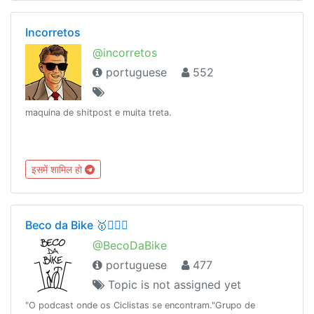
Incorretos
@incorretos
portuguese
552
maquina de shitpost e muita treta.
इसमें शामिल हो
Beco da Bike 🥇🚴🏻‍♀️
@BecoDaBike
portuguese
477
Topic is not assigned yet
"O podcast onde os Ciclistas se encontram."Grupo de