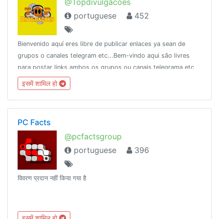
@Topdivulgacoes
portuguese
452
Bienvenido aquí eres libre de publicar enlaces ya sean de
grupos o canales telegram etc...Bem-vindo aqui são livres
para postar links ambos os grupos ou canais telegrama etc
... 👇Parceiros👇 @Cineplay
इसमें शामिल हो
PC Facts
@pcfactsgroup
portuguese
396
विवरण प्रदान नहीं किया गया है
इसमें शामिल हो