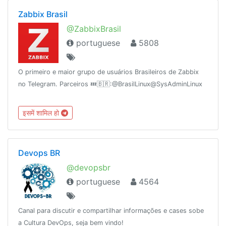
Zabbix Brasil
@ZabbixBrasil
portuguese
5808
O primeiro e maior grupo de usuários Brasileiros de Zabbix
no Telegram. Parceiros 💤🇧🇷:@BrasilLinux@SysAdminLinux
इसमें शामिल हो
Devops BR
@devopsbr
portuguese
4564
Canal para discutir e compartilhar informações e cases sobe
a Cultura DevOps, seja bem vindo!