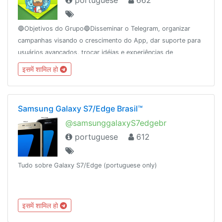
portuguese
662
🔵Objetivos do Grupo🔵Disseminar o Telegram, organizar
campanhas visando o crescimento do App, dar suporte para
usuários avançados, trocar idéias e experiências de
tecnologia, agregando usuários pela interação.REGRAS👉
इसमें शामिल हो
https://t.me/GrupoTelegramBR/434
Samsung Galaxy S7/Edge Brasil™
@samsunggalaxyS7edgebr
portuguese
612
Tudo sobre Galaxy S7/Edge (portuguese only)
इसमें शामिल हो