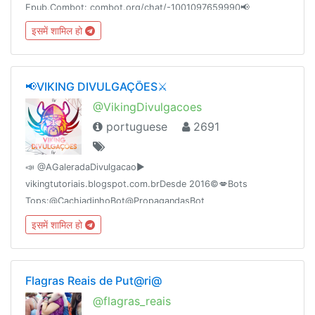
Epub.Combot: combot.org/chat/-1001097659990📢
@AudioLivros👥 @MundoDaMusica👥 @RedeTelezap👥
इसमें शामिल हो
@OlhoDeDeus Fundação dia: 16/11/2016
📢VIKING DIVULGAÇÕES⚔
@VikingDivulgacoes
portuguese
2691
📣 @AGaleradaDivulgacao►
vikingtutoriais.blogspot.com.brDesde 2016©💋Bots
Tops:@CachiadinhoBot@PropagandasBot
इसमें शामिल हो
Flagras Reais de Put@ri@
@flagras_reais