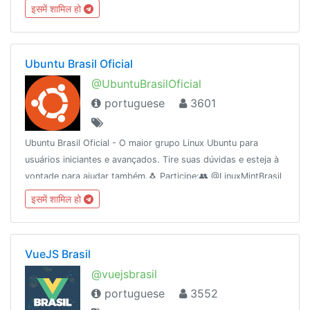
🌐 apoia.se/redetelezap
इसमें शामिल हो
Ubuntu Brasil Oficial
@UbuntuBrasilOficial
portuguese
3601
Ubuntu Brasil Oficial - O maior grupo Linux Ubuntu para
usuários iniciantes e avançados. Tire suas dúvidas e esteja à
vontade para ajudar também.🐧 Participe:👥 @LinuxMintBrasil
👥 @terminalgnulinux👥 @shellscript_x📢 @UbuntuBrasil
इसमें शामिल हो
(canal)
VueJS Brasil
@vuejsbrasil
portuguese
3552