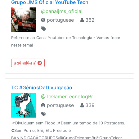
Grupo JMS Oficial YouTube Tech
@canaljms_oficial
portuguese
362
Referente ao Canal Youtuber de Tecnologia - Vamos focar
neste tema!
इसमें शामिल हो
TC #GêniosDaDivulgação
@TcGamerTecnologBr
portuguese
339
📌Divulguem sem Flood.📌Deem um tempo de 10 Postagens.
⛔️Sem Porno, Ehi, Etc Free ou é
BANINDICAÇÃOGRUPOS:@GrupoTelegramBr@GrupoTelegramChat@