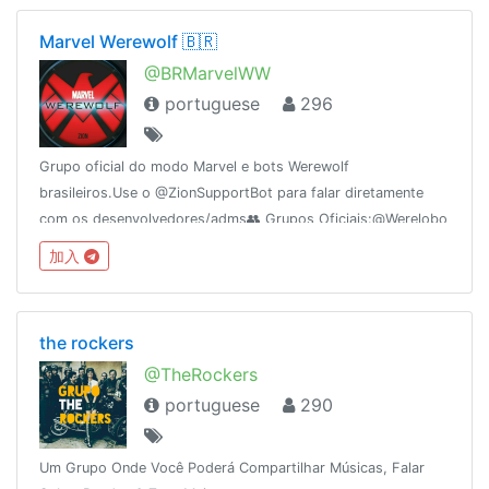
Marvel Werewolf 🇧🇷
@BRMarvelWW
portuguese
296
Grupo oficial do modo Marvel e bots Werewolf
brasileiros.Use o @ZionSupportBot para falar diretamente
com os desenvolvedores/adms👥 Grupos Oficiais:@Werelobo
[Clássico]👥
加入
Parceiros:@WerewolfAmigos@WerewolfAmnesiaBR@DigimonWerewolf
the rockers
@TheRockers
portuguese
290
Um Grupo Onde Você Poderá Compartilhar Músicas, Falar