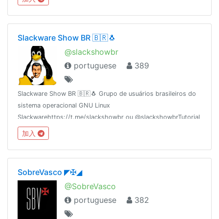
Slackware Show BR 🇧🇷🐧
@slackshowbr
portuguese
389
Slackware Show BR 🇧🇷🐧 Grupo de usuários brasileiros do
sistema operacional GNU Linux
Slackwarehttps://t.me/slackshowbr ou @slackshowbrTutorial
de Instalação Slackware
加入
14.2https://www.youtube.com/watch?v=Rsa35PqM_dA
SobreVasco ◤✠◢
@SobreVasco
portuguese
382