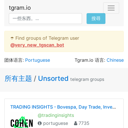
tgram.io
搜尋
☂️ Find groups of Telegram user
@
very_new_tgscan_bot
团体语言:
Portuguese
Tgram.io 语言:
Chinese
所有主题
/
Unsorted
telegram groups
TRADING INSIGHTS - Bovespa, Day Trade, Investimentos (Rodrigo Cohen)
@tradinginsights
portuguese
7735