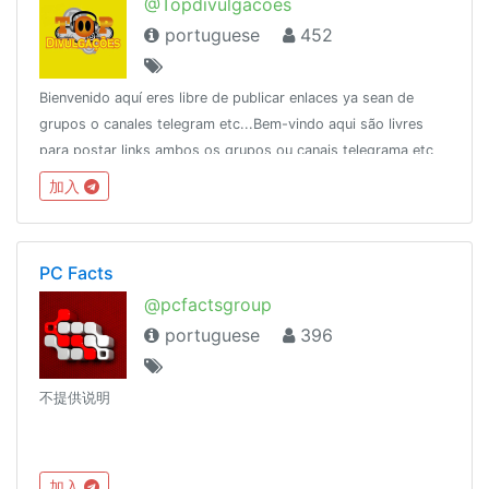
@Topdivulgacoes
portuguese
452
Bienvenido aquí eres libre de publicar enlaces ya sean de
grupos o canales telegram etc...Bem-vindo aqui são livres
para postar links ambos os grupos ou canais telegrama etc
... 👇Parceiros👇 @Cineplay
加入
PC Facts
@pcfactsgroup
portuguese
396
不提供说明
加入