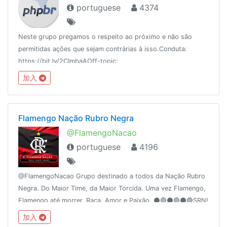
portuguese
4374
Neste grupo pregamos o respeito ao próximo e não são
permitidas ações que sejam contrárias à isso.Conduta:
https://bit.ly/2CImbaAOff-topic:
https://t.me/wwwdevofftopicBlog: https://medium.com/php-
加入
brasilDúvidas entre em contato com um adm.
Flamengo Nação Rubro Negra
@FlamengoNacao
portuguese
4196
@FlamengoNacao Grupo destinado a todos da Nação Rubro
Negra. Do Maior Time, da Maior Torcida. Uma vez Flamengo,
Flamengo até morrer. Raça, Amor e Paixão. ⚫️🔴⚫️🔴⚫️🔴SRN!
加入