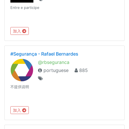
Entre e participe
加入
#Segurança - Rafael Bernardes
@rbseguranca
portuguese
885
不提供说明
加入