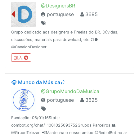
@DesignersBR
portuguese
3695
Grupo dedicado aos designers e Freelas do BR. Dúvidas,
discussões, materiais para download, etc.○●
@CanaldoDesigner
加入
🎧 Mundo da Música🎶
@GrupoMundoDaMusica
portuguese
3625
Fundação: 06/01/16Stats:
combot.org/chat/-1001025093752Grupos Parceiros:👥
@GrupoTelezap 📢Mantenha o nosso amigo @RedlolBot no ar