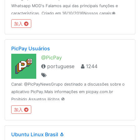
Whatsapp MOD's Falamos aqui das principais funções e
características. Criado em 16/10/2016Nossos canais:🌐
@WhatsUp_Mod (MOD)🎨 @WhatsUp_Themes (TEMAS)
加入
PicPay Usuários
@PicPay
portuguese
1244
Canal: @PicPayNewsGrupo destinado a discussões sobre o
aplicativo PicPay.Mais informações em picpay.com.br
Proibido Assuntos ilícitos 🚫
加入
Ubuntu Linux Brasil 🐧