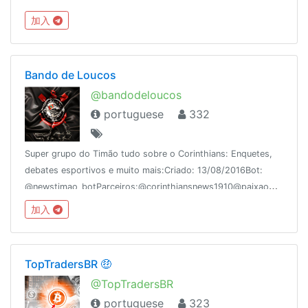
CANAIS:@EntendendoTelegram@TudoSobreTelegram@TutoriaisTel
加入
/regras
Bando de Loucos
@bandodeloucos
portuguese
332
Super grupo do Timão tudo sobre o Corinthians: Enquetes,
debates esportivos e muito mais:Criado: 13/08/2016Bot:
@newstimao_botParceiros:@corinthiansnews1910@paixaoCorinthiana
加入
TopTradersBR 🤑
@TopTradersBR
portuguese
323