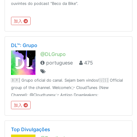
ouvintes do podcast "Beco da Bike".
加入
DL™: Grupo
@DLGrupo
portuguese
475
🇧🇷| Grupo oficial do canal. Sejam bem vindos!🇺🇸| Official
group of the channel. Welcome!👉 CloudTunes (New
Channel): @Cloudtunes👉 Antigo Downleakers:
@Downleakers
加入
Top Divulgações