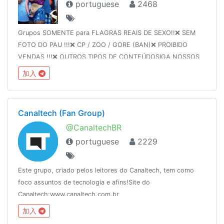
portuguese
2468
Grupos SOMENTE para FLAGRAS REAIS DE SEXO!!❌ SEM
FOTO DO PAU !!!❌ CP / ZOO / GORE (BAN)❌ PROIBIDO
VENDAS !!!❌ OUTROS TIPOS DE CONTEÚDOSIGA NOSSOS
GRUPOS: TRANS » @trans_pauzudasFLAGRAS »
加入
@flagras_reais
Canaltech (Fan Group)
@CanaltechBR
portuguese
2229
Este grupo, criado pelos leitores do Canaltech, tem como
foco assuntos de tecnologia e afins!Site do
Canaltech:www.canaltech.com.br
加入