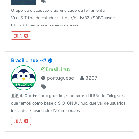
Grupo de discussão e aprendizado da ferramenta
VueJS.Trilha de estudos: https://bit.ly/32hjSDBQuasar:
https://t.me/quasarframeworkbrasil
加入
Brasil Linux ~# 🏠
@BrasilLinux
portuguese
3207
🇧🇷🐧 O primeiro e grande grupo sobre LINUX do Telegram,
que temos como base o S.O. GNU/Linux, que vai de usuários
iniciantes / avançados!Vejam nossos
parceiros:http://urele.com/parceirosDesde: 16/11/2015
加入