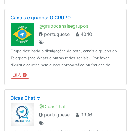
Canais e grupos: O GRUPO
@grupocanaisegrupos
portuguese
4040
Grupo destinado a divulgações de bots, canais e grupos do
Telegram (não Whats e outras redes sociais). Por favor
divulgue aqueles sem cunho pornográfico ou fraudes de
cartões, créditos de operadoras e cia.
加入
Dicas Chat 💬
@DicasChat
portuguese
3906