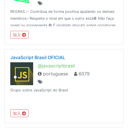
REGRAS ✅ Contribua de forma positiva ajudando os demais
membros✅Respeite o nível em que o outro está🚫 Não faça
spam ou propaganda 🚫 É proibido discutir sobre corretoras.
O grupo não é suporte ou ouvidoria. Site:
加入
http://rodrigocohen.com.br
JavaScript Brasil OFICIAL
@javascriptbrasil
portuguese
6079
Grupo sobre JavaScript do Brasil
加入