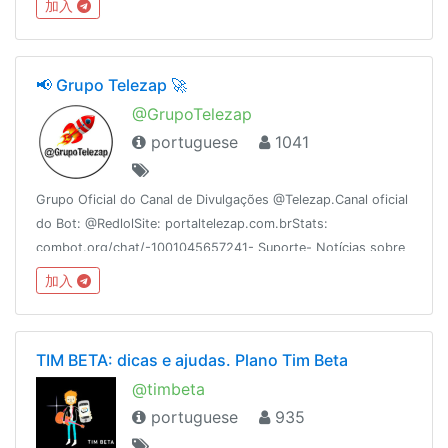
加入
https://www.youtube.com/c/TaskerSuperBrasil🇧🇷
📢 Grupo Telezap 🚀
@GrupoTelezap
portuguese
1041
Grupo Oficial do Canal de Divulgações @Telezap.Canal oficial
do Bot: @RedlolSite: portaltelezap.com.brStats:
combot.org/chat/-1001045657241- Suporte- Notícias sobre
o Telegram- Canais e Grupos LimposRecomendações:
加入
@EncontreAqui
TIM BETA: dicas e ajudas. Plano Tim Beta
@timbeta
portuguese
935