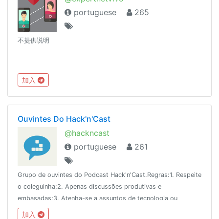
portuguese
265
不提供说明
加入
Ouvintes Do Hack'n'Cast
@hackncast
portuguese
261
Grupo de ouvintes do Podcast Hack'n'Cast.Regras:1. Respeite
o coleguinha;2. Apenas discussões produtivas e
embasadas;3. Atenha-se a assuntos de tecnologia ou
abordados nos episódios;4. O cantinho dá disciplina será
加入