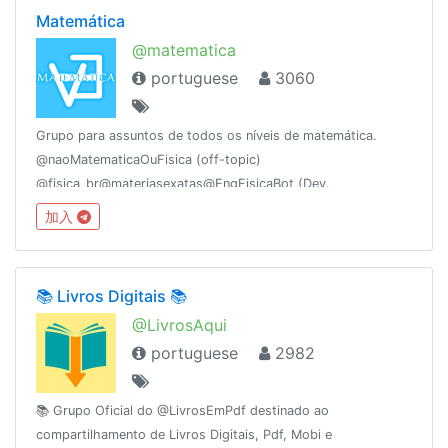
Matemática
@matematica
portuguese
3060
Grupo para assuntos de todos os níveis de matemática.
@naoMatematicaOuFisica (off-topic)
@fisica_br@materiasexatas@EngFisicaBot (Dev.
@DaltonFelipe)@sugeridos@pt_br@biblioteca1@matematicaemPDF@ProjetoAgathaEdu@fisicaufma@mathchallenges
加入
📚 Livros Digitais 📚
@LivrosAqui
portuguese
2982
📚 Grupo Oficial do @LivrosEmPdf destinado ao
compartilhamento de Livros Digitais, Pdf, Mobi e