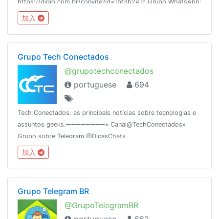
https://digio.com.br/convite?id=1bf3b241c Grupo WhatsApp:
https://chat.whatsapp.com/DLu1tOKkX3J03B4cInnJP5http://www.p
加入
ZG9W
Grupo Tech Conectados
@grupotechconectados
portuguese
694
Tech Conectados: as principais notícias sobre tecnologias e
assuntos geeks.➖➖➖➖➖➖➖➖» Canal@TechConectados»
Grupo sobre Telegram @DicasChat»
Rankingcombot.org/chat/-1001026262621Criado em
加入
18/12/15Baidu.exe
Grupo Telegram BR
@GrupoTelegramBR