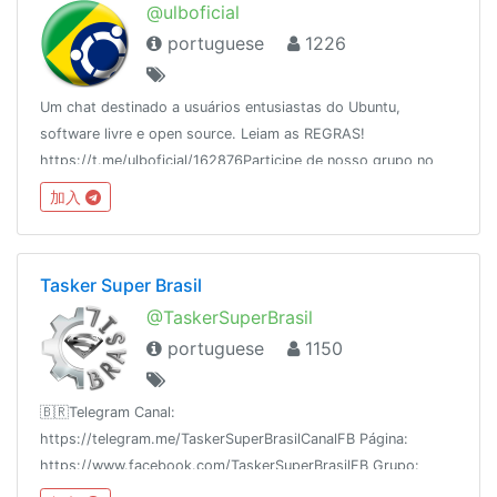
@ulboficial
portuguese
1226
Um chat destinado a usuários entusiastas do Ubuntu,
software livre e open source. Leiam as REGRAS!
https://t.me/ulboficial/162876Participe de nosso grupo no
facebook
加入
https://www.facebook.com/groups/ubuntulinuxbrasil/
Tasker Super Brasil
@TaskerSuperBrasil
portuguese
1150
🇧🇷Telegram Canal:
https://telegram.me/TaskerSuperBrasilCanalFB Página:
https://www.facebook.com/TaskerSuperBrasilFB Grupo:
https://www.facebook.com/groups/TaskerSuperBrasilYouTube: