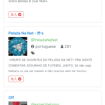
Sobre Bandas & Zoar Muito.
加入
Pelada Na Net - 🍟's
@PeladaNaNet
portuguese
281
~GRUPO DE OUVINTES DO PELADA NA NET~ PRA GENTE
COMENTAR JOGUINHO DE FUTEBOL JUNTO. Só não seja
babaca ou vai ser banido e não precisa nem ter motivo.
#NOIS!LINK DAORA:http://peladananet.com.br/pelada-na-
加入
net-360-intervalo-etiqueta-para-ouvintes/
Off
@expertnetvivo