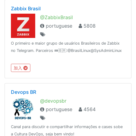
Zabbix Brasil
@ZabbixBrasil
portuguese
5808
O primeiro e maior grupo de usuários Brasileiros de Zabbix
no Telegram. Parceiros 💤🇧🇷:@BrasilLinux@SysAdminLinux
加入
Devops BR
@devopsbr
portuguese
4564
Canal para discutir e compartilhar informações e cases sobe
a Cultura DevOps, seja bem vindo!