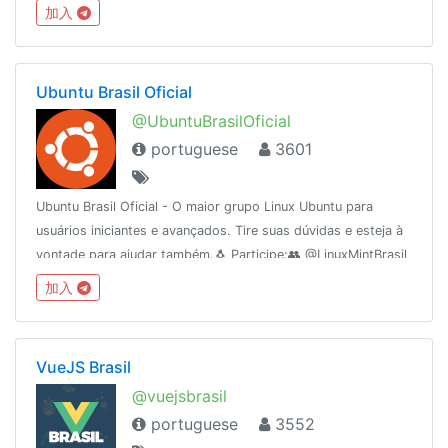
🌐 apoia.se/redetelezap
加入
Ubuntu Brasil Oficial
@UbuntuBrasilOficial
portuguese
3601
Ubuntu Brasil Oficial - O maior grupo Linux Ubuntu para
usuários iniciantes e avançados. Tire suas dúvidas e esteja à
vontade para ajudar também.🐧 Participe:👥 @LinuxMintBrasil
👥 @terminalgnulinux👥 @shellscript_x📢 @UbuntuBrasil
加入
(canal)
VueJS Brasil
@vuejsbrasil
portuguese
3552