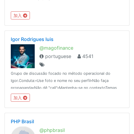
加入
Igor Rodrigues luis
@magofinance
portuguese
4541
Grupo de discussão focado no método operacional do
Igor.Conduta:▫️Use foto e nome no seu perfil▫️Não faça
propaganda▫️Não dê "call"▫️Mantenha-se no contextoTemas
proibidos:▫️Corretoras▫️Criptomoedas ▫️Forex
加入
PHP Brasil
@phpbrasil