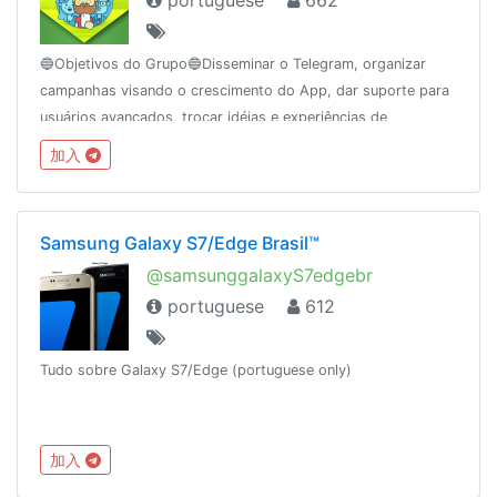
portuguese
662
🔵Objetivos do Grupo🔵Disseminar o Telegram, organizar
campanhas visando o crescimento do App, dar suporte para
usuários avançados, trocar idéias e experiências de
tecnologia, agregando usuários pela interação.REGRAS👉
加入
https://t.me/GrupoTelegramBR/434
Samsung Galaxy S7/Edge Brasil™
@samsunggalaxyS7edgebr
portuguese
612
Tudo sobre Galaxy S7/Edge (portuguese only)
加入