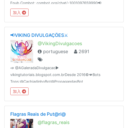
Epub.Combot: combot.org/chat/-1001097659990📢
@AudioLivros👥 @MundoDaMusica👥 @RedeTelezap👥
加入
@OlhoDeDeus Fundação dia: 16/11/2016
📢VIKING DIVULGAÇÕES⚔
@VikingDivulgacoes
portuguese
2691
📣 @AGaleradaDivulgacao►
vikingtutoriais.blogspot.com.brDesde 2016©💋Bots
Tops:@CachiadinhoBot@PropagandasBot
加入
Flagras Reais de Put@ri@
@flagras_reais