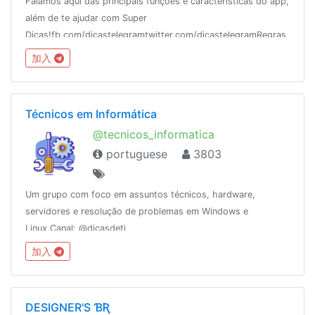
Falamos aqui das principais funções e características do app,
além de te ajudar com Super
Dicas!fb.com/dicastelegramtwitter.com/dicastelegramRegras
do grupo: https://telegra.ph/Regras-DicasChat-10-
加入
05Conheça também o podcast @DicasTeleCast! 😉
Técnicos em Informática
@tecnicos_informatica
portuguese
3803
Um grupo com foco em assuntos técnicos, hardware,
servidores e resolução de problemas em Windows e
Linux.Canal: @dicasdeti
加入
DESIGNER'S ƁƦ