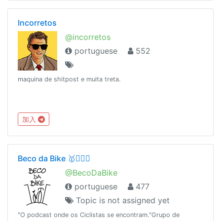
Incorretos
@incorretos
portuguese
552
maquina de shitpost e muita treta.
加入
Beco da Bike 🥇🚴🏻‍♀️
@BecoDaBike
portuguese
477
Topic is not assigned yet
"O podcast onde os Ciclistas se encontram."Grupo de