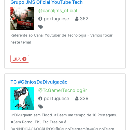
Grupo JMS Oficial YouTube Tech
@canaljms_oficial
portuguese
362
Referente ao Canal Youtuber de Tecnologia - Vamos focar
neste tema!
加入
TC #GêniosDaDivulgação
@TcGamerTecnologBr
portuguese
339
📌Divulguem sem Flood.📌Deem um tempo de 10 Postagens.
⛔️Sem Porno, Ehi, Etc Free ou é
BANINDICAÇÃOGRUPOS:@GrupoTelegramBr@GrupoTelegramChat@