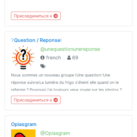
Присоединиться к
❔Question / Reponse❕
@unequestionunereponse
french
69
Nous sommes un nouveau groupe !Une question❔Une
réponse suivra❕La lumière du frigo s'éteint elle quand on le
referme ? Pourquoi j'ai toujours yeux rouge sur les photos ?
To be or not to be ? Ce groupe est premier ou second degrés
Присоединиться к
? 🙃
Opiasgram
@Opiasgram