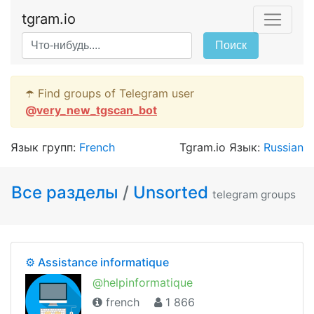
tgram.io
Поиск
☂️ Find groups of Telegram user
@
very_new_tgscan_bot
Язык групп:
French
Tgram.io Язык:
Russian
Все разделы
/
Unsorted
telegram groups
⚙️ Assistance informatique
@helpinformatique
french
1 866