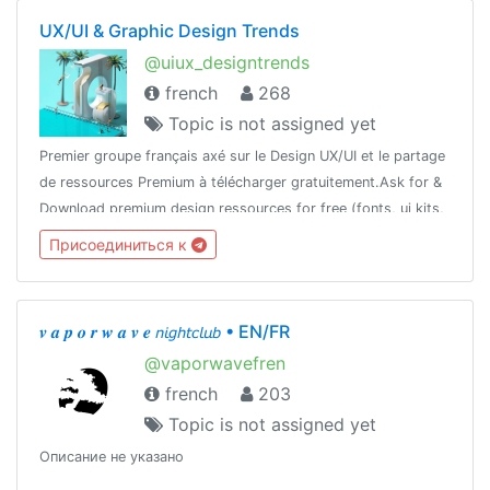
UX/UI & Graphic Design Trends
@uiux_designtrends
french
268
Topic is not assigned yet
Premier groupe français axé sur le Design UX/UI et le partage
de ressources Premium à télécharger gratuitement.Ask for &
Download premium design ressources for free (fonts, ui kits,
templates, plugins, aescripts, cracked apChannel :
Присоединиться к
@designersparadise
𝒗 𝒂 𝒑 𝒐 𝒓 𝒘 𝒂 𝒗 𝒆 𝘯𝘪𝘨𝘩𝘵𝘤𝘭𝘶𝘣 • EN/FR
@vaporwavefren
french
203
Topic is not assigned yet
Описание не указано