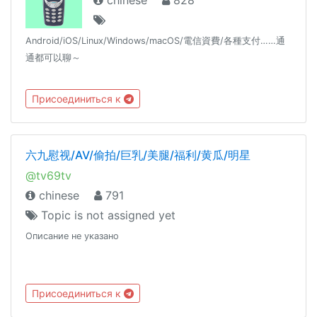
chinese
828
Android/iOS/Linux/Windows/macOS/電信資費/各種支付……通
通都可以聊～
Присоединиться к
六九慰视/AV/偷拍/巨乳/美腿/福利/黄瓜/明星
@tv69tv
chinese
791
Topic is not assigned yet
Описание не указано
Присоединиться к