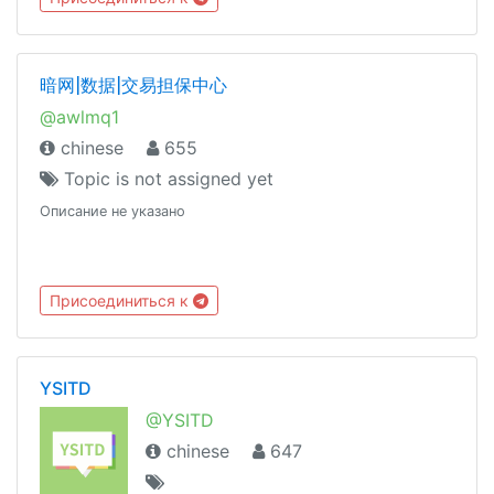
暗网|数据|交易担保中心
@awlmq1
chinese
655
Topic is not assigned yet
Описание не указано
Присоединиться к
YSITD
@YSITD
chinese
647