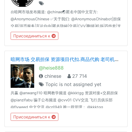
⚖️暗网市场发布频道: @chinae🌏匿名中国中文官方:
@AnonymousChinese ✅关于我们: @AnonymousChinabot|担保
交易|混币服务|言论自由|匿名隐秘|交易|CVV|翻墙|机场|四件套|支
付|黑产|黑色|黑客|引流|IT|支付|暗网|BC|QP|CP|菠菜|对公|四件
Присоединиться к
套|枪|中文|鉴黄|老司机|SSR|机场|微信|支付宝|比特币|BTC|ETH|
以太坊|频道|群组|偷拍|视频|国产|菲律宾|修车|资源|香港|柬埔
寨|VPN|血腥|主播|刷子|棋牌|货币|网贷
暗网市场 交易担保 资源项目代扣.商品代购 老司机交流 cvv.资源整合
@heise888
chinese
27 714
Topic is not assigned yet
共赢 @anwang110 暗网教学频道 @kkktgg 资源对接+交易担保
@pianzifabu 骗子公布频道 @cvv01 CVV交流 飞行员俱乐部
@flyweed 中文交流 @cn1949 唯一群管理： @kkktgg
@fucktgg
Присоединиться к