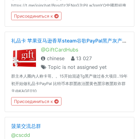
https://t.me/joinchat/Bosd1z3ENpG7cPjLw3qmYQ中國群組推
廣： @FOCUSTELEGRAMGROUPLINK
Присоединиться к
礼品卡 苹果亚马逊香草steam谷歌PayPal黑产灰产暴利
@GiftCardHubs
chinese
13 027
Topic is not assigned yet
群主本人圈内人称卡哥。。15开始混迹Tg黑产做过各大项目..19年
初开始做礼品卡PayPal 比特币本群🈲️政治🈲️黄色🈲️宗教🈲️欺诈群
主@KAGE010
Присоединиться к
菠菜交流总群
@cscdd