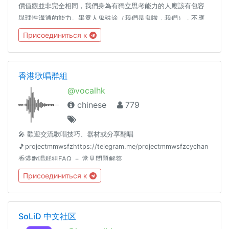
價值觀並非完全相同，我們身為有獨立思考能力的人應該有包容
與理性溝通的能力。畢竟人鬼殊途（我們是鬼啦，我們），不應
將萌萌的不理性帶入本群中。另外本群組為公開群組，因此如果
Присоединиться к
有反同人士進入，我們絕對歡迎，但同樣請理性溝通。最後，我
們秉持促進溝通的原則，管理員不會逕自移除任何言論，但若有
包括但不限於散佈廣告、洗版行為、人身攻擊或管理員認定不妥
香港歌唱群組
之情事，經勸導仍無改善者，將踢出群組。若有朋友發現相關情
@vocalhk
事發生，請勿與之起鬨或筆戰，請直接聯絡管理員。
chinese
779
🎤 歡迎交流歌唱技巧、器材或分享翻唱
🎵projectmmwsfzhttps://telegram.me/projectmmwsfzcychan
香港歌唱群組FAQ － 常見問題解答
https://telegram.me/vocalhkfaq⚠️注意：在本群組宣傳必須先獲
Присоединиться к
得群主批准，否則相關用戶將會被移除及禁止再次加入。
SoLiD 中文社区