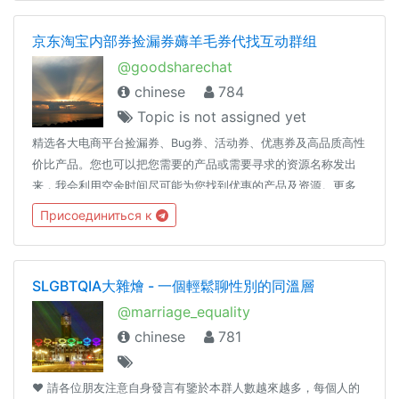
京东淘宝内部券捡漏券薅羊毛券代找互动群组
@goodsharechat
chinese
784
Topic is not assigned yet
精选各大电商平台捡漏券、Bug券、活动券、优惠券及高品质高性
价比产品。您也可以把您需要的产品或需要寻求的资源名称发出
来，我会利用空余时间尽可能为您找到优惠的产品及资源。更多
资源见：优选资源频道 https://t.me/valueshare【注】本群组只
Присоединиться к
接受有资源需求询问或讨论，不涉及政治、宗教、文化及友商等
话题，对具有发布不当言论或资源的情况，群主可以不警示直接
将发布人封禁，并删除其发布的信息！
SLGBTQIA大雜燴 - 一個輕鬆聊性別的同溫層
@marriage_equality
chinese
781
❤️ 請各位朋友注意自身發言有鑒於本群人數越來越多，每個人的