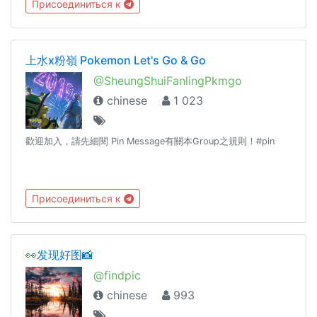
Присоединиться к
上水x粉嶺 Pokemon Let's Go & Go
@SheungShuiFanlingPkmgo
chinese
1 023
歡迎加入，請先細閱 Pin Message有關本Group之規則！#pin
Присоединиться к
👀发现好图📸
@findpic
chinese
993