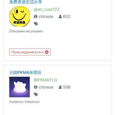
免费资源交流分享
@an_ruan123
chinese
602
Описание не указано
Присоединиться к
元朗PKMA休閒谷
@PKMAYLG
chinese
598
Pokémon Fetishism