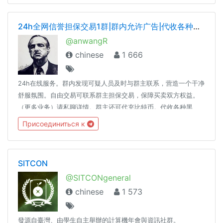
交易自動發佈 https://submit.crush.ninja/1590624887737087
24h全网信誉担保交易1群|群内允许广告|代收各种黑钱|代充比特币
@anwangR
chinese
1 666
24h在线服务。群内发现可疑人员及时与群主联系，营造一个干净
舒服氛围。自由交易可联系群主担保交易，保障买卖双方权益。
（更多业务）请私聊详情。群主还可代充比特币。代收各种黑
钱，接大额资金。精诚所至，金石为开！@Lieyi1
Присоединиться к
SITCON
@SITCONgeneral
chinese
1 573
發源自臺灣、由學生自主舉辦的計算機年會與資訊社群。