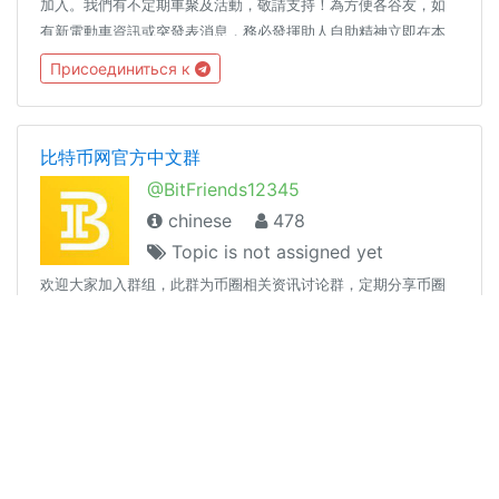
加入。我們有不定期車聚及活動，敬請支持！為方便各谷友，如
有新電動車資訊或突發表消息，務必發揮助人自助精神立即在本
平台上滙報。另請閣下在用戶名中加入你的中/英文名以便其他谷
Присоединиться к
友溝通，謝謝！本平台不接受任何商業推廣及買賣，更不接受任
何色情或淫褻資訊以及厹切勿搔擾女谷友，如有發現，將即時移
除內容及閣下賬戶而不作任何通知。敬請欲發起團購前必先獲得
比特币网官方中文群
本谷管理員同意方可進行，否則一律刪除處理。管理團隊有最終
@BitFriends12345
決定權！谷規 #rule 電動車資訊 @hkevi
chinese
478
Topic is not assigned yet
欢迎大家加入群组，此群为币圈相关资讯讨论群，定期分享币圈
相关资讯及行情，也欢迎邀请亲朋好友加入群组一起交流！ 官方
渠道&相關链接官网连结：https://c2.rebicoin.com/?source=tg
官方新闻频道：https://t.me/bitagechannal 区块链交流群：
Присоединиться к
https://t.me/BitBChinese
草莓视频cm040.com
@cm040