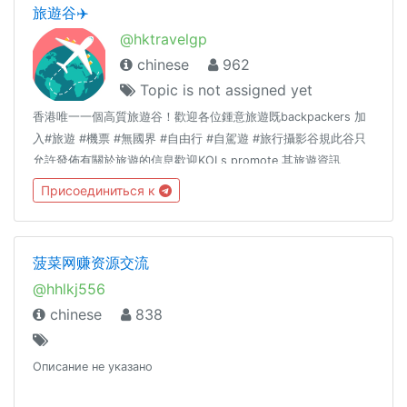
旅遊谷✈️
@hktravelgp
chinese
962
Topic is not assigned yet
香港唯一一個高質旅遊谷！歡迎各位鍾意旅遊既backpackers 加
入#旅遊 #機票 #無國界 #自由行 #自駕遊 #旅行攝影谷規此谷只
允許發佈有關於旅遊的信息歡迎KOLs promote 其旅遊資訊
Admin 們尊重大家既言論自由但同一時間請大家唔好瘋狂洗版或
Присоединиться к
者post 一啲對其他谷友構成騷擾既msg🙈
菠菜网赚资源交流
@hhlkj556
chinese
838
Описание не указано