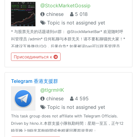
@StockMarketGossip
chinese
5 018
Topic is not assigned yet
* 与股票无关的话题请到ot群： @StockMarketBar* 欢迎随时呼
叫管理员 /admin* 任何私聊与本群无关！请不要私聊骚扰大家！*
不建议互换微信/QQ，后果自负* 如果被误ban可以联系管理员
@fTVaS79 。* 有意做管理的 @fTVaS79 关键字： 股票 美股 A
Присоединиться к
股 ETF 理财 经济 基金 股市 金融 财经 港股 闲聊 吹水 聊天
Telegram 香港支援群
@tlgrmHK
chinese
4 595
Topic is not assigned yet
This task group does not affiliate with Telegram Officials.
Driven by hkno.it.本群支援小隊執勤時間：星期一至五，正午12
時至晚上9時半其餘時間或會稍遲回覆群規章程：