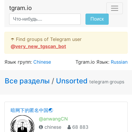
tgram.io
Поиск
☂️ Find groups of Telegram user
@
very_new_tgscan_bot
Язык групп:
Chinese
Tgram.io Язык:
Russian
Все разделы
/
Unsorted
telegram groups
暗网下的匿名中国🌏
@anwangCN
chinese
68 883