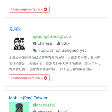
Присоединиться к
兄弟说
@xiongdishuogroup
chinese
830
Topic is not assigned yet
本群会分享软件游戏类等等有趣的内容，大家多多交流，群内严
禁讨论政治，地域歧视， 禁发各种令人不适的表情！禁止广告，
有需要私聊！ 如果有需要请私聊！ 百大成人视频网站网址：
https://www.lanzous.com/i32h3hc (此视频专辑在youtube上被
Присоединиться к
无理由禁播，所以改在TG频道里更新，请大家多多关注）我的TG
频道：https://t.me/xiongdishuochannel 我的Youtube频道：
http://www.youtube.com/c/兄弟说 大家都有权限拉人热闹起来
Mobile (Pay) Taiwan
😄😄
@MobileTW