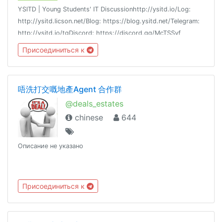
YSITD | Young Students' IT Discussionhttp://ysitd.io/Log:
http://ysitd.licson.net/Blog: https://blog.ysitd.net/Telegram:
http://ysitd.io/tgDiscord: https://discord.gg/McTSSvf
Присоединиться к
唔洗打交嘅地產Agent 合作群
@deals_estates
chinese
644
Описание не указано
Присоединиться к