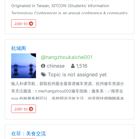
Originated in Taiwan, SITCON (Students’ Information
Technology Conference) is an annual conference & community
formed by and for the students. https://sitcon.org /
Join to
@SITCONtw
杭城阁
@hangzhoukaiche001
chinese
1,516
Topic is not assigned yet
输入补课导航，获取杭州最全最靠谱修车资源。杭州修车资源分
享关注频道：t.me/hangzhou002修车指南：服务系：✅推荐去
spa,价格服务都可以，虽然明说没有大活，但是跟技师聊聊基本
可以做的快餐系：✅推荐去红灯区，一般10分钟左右，进去就是提
Join to
枪上阵，价格100～200左右✅老司机推荐：群里老司机验证过的
资源，口碑不错的资源可以值得去，省得自己去踩雷。当然还是
要自己判断，不排除有虚假资源。虚假资源欢迎在群里曝光。
在菲：美食交流