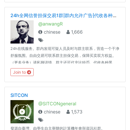
交易自動發佈 https://submit.crush.ninja/1590624887737087
24h全网信誉担保交易1群|群内允许广告|代收各种黑钱|代充比特币
@anwangR
chinese
1,666
24h在线服务。群内发现可疑人员及时与群主联系，营造一个干净
舒服氛围。自由交易可联系群主担保交易，保障买卖双方权益。
（更多业务）请私聊详情。群主还可代充比特币。代收各种黑
钱，接大额资金。精诚所至，金石为开！@Lieyi1
Join to
SITCON
@SITCONgeneral
chinese
1,573
發源自臺灣、由學生自主舉辦的計算機年會與資訊社群。