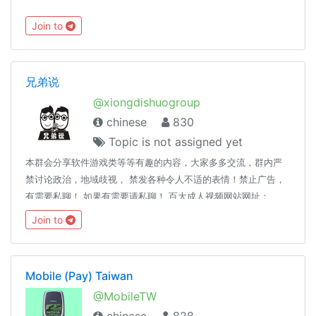
Join to
兄弟说
@xiongdishuogroup
chinese
830
Topic is not assigned yet
本群会分享软件游戏类等等有趣的内容，大家多多交流，群内严
禁讨论政治，地域歧视， 禁发各种令人不适的表情！禁止广告，
有需要私聊！ 如果有需要请私聊！ 百大成人视频网站网址：
https://www.lanzous.com/i32h3hc (此视频专辑在youtube上被
Join to
无理由禁播，所以改在TG频道里更新，请大家多多关注）我的TG
频道：https://t.me/xiongdishuochannel 我的Youtube频道：
http://www.youtube.com/c/兄弟说 大家都有权限拉人热闹起来
Mobile (Pay) Taiwan
😄😄
@MobileTW