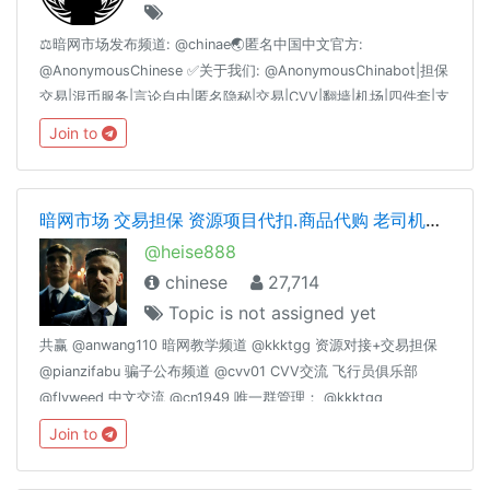
⚖️暗网市场发布频道: @chinae🌏匿名中国中文官方:
@AnonymousChinese ✅关于我们: @AnonymousChinabot|担保
交易|混币服务|言论自由|匿名隐秘|交易|CVV|翻墙|机场|四件套|支
付|黑产|黑色|黑客|引流|IT|支付|暗网|BC|QP|CP|菠菜|对公|四件
Join to
套|枪|中文|鉴黄|老司机|SSR|机场|微信|支付宝|比特币|BTC|ETH|
以太坊|频道|群组|偷拍|视频|国产|菲律宾|修车|资源|香港|柬埔
寨|VPN|血腥|主播|刷子|棋牌|货币|网贷
暗网市场 交易担保 资源项目代扣.商品代购 老司机交流 cvv.资源整合
@heise888
chinese
27,714
Topic is not assigned yet
共赢 @anwang110 暗网教学频道 @kkktgg 资源对接+交易担保
@pianzifabu 骗子公布频道 @cvv01 CVV交流 飞行员俱乐部
@flyweed 中文交流 @cn1949 唯一群管理： @kkktgg
@fucktgg
Join to