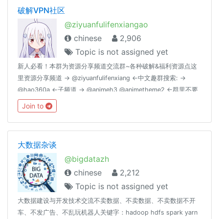
破解VPN社区
@ziyuanfulifenxiangao
chinese
2,906
Topic is not assigned yet
新人必看！本群为资源分享频道交流群~各种破解&福利资源点这
里资源分享频道 → @ziyuanfulifenxiang ←中文趣群搜索: →
@hao360a ←子频道 → @animeh3 @animetheme2 ←群里不要
发政治言论哦,此为技术交流群（做新时代青年,社会主义接班人，
Join to
德治体美劳全面发展）#Groupregulation 群里不要发有关黄赌毒
的东西点击下载简体中文语言包~：
https://t.me/setlanguage/classic-zh-cn
大数据杂谈
@bigdatazh
chinese
2,212
Topic is not assigned yet
大数据建设与开发技术交流不卖数据、不卖数据、不卖数据不开
车、不发广告、不乱玩机器人关键字：hadoop hdfs spark yarn