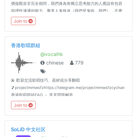
價值觀並非完全相同，我們身為有獨立思考能力的人應該有包容
與理性溝通的能力。畢竟人鬼殊途（我們是鬼啦，我們），不應
將萌萌的不理性帶入本群中。另外本群組為公開群組，因此如果
Join to
有反同人士進入，我們絕對歡迎，但同樣請理性溝通。最後，我
們秉持促進溝通的原則，管理員不會逕自移除任何言論，但若有
包括但不限於散佈廣告、洗版行為、人身攻擊或管理員認定不妥
香港歌唱群組
之情事，經勸導仍無改善者，將踢出群組。若有朋友發現相關情
@vocalhk
事發生，請勿與之起鬨或筆戰，請直接聯絡管理員。
chinese
779
🎤 歡迎交流歌唱技巧、器材或分享翻唱
🎵projectmmwsfzhttps://telegram.me/projectmmwsfzcychan
香港歌唱群組FAQ － 常見問題解答
https://telegram.me/vocalhkfaq⚠️注意：在本群組宣傳必須先獲
Join to
得群主批准，否則相關用戶將會被移除及禁止再次加入。
SoLiD 中文社区