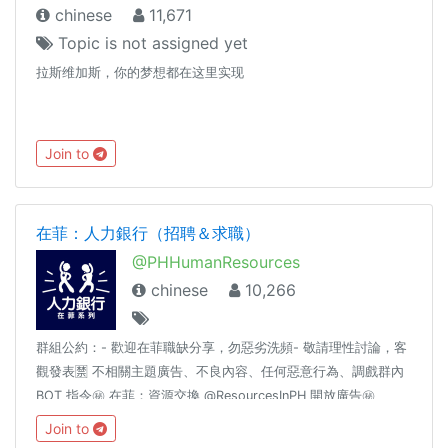
chinese
11,671
Topic is not assigned yet
拉斯维加斯，你的梦想都在这里实现
Join to
在菲：人力銀行（招聘＆求職）
@PHHumanResources
chinese
10,266
群組公約：- 歡迎在菲職缺分享，勿惡劣洗頻- 敬請理性討論，客
觀發表🈲 不相關主題廣告、不良內容、任何惡意行為、調戲群內
BOT 指令㊙️ 在菲：資源交換 @ResourcesInPH 開放廣告㊙️
Telegram 繁體中文化 👉 t.me/setlanguage/taiwan同場推薦：★
Join to
在菲：群組指引 @GuideInPH★ 在菲：生活頻道 @LifestyleInPH