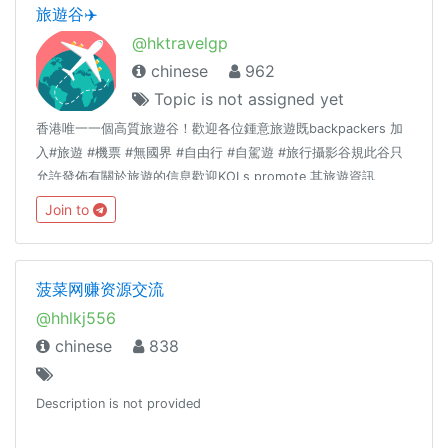
旅遊谷✈️
@hktravelgp
chinese
962
Topic is not assigned yet
香港唯一一個高質旅遊谷！歡迎各位鍾意旅遊既backpackers 加
入#旅遊 #機票 #無國界 #自由行 #自駕遊 #旅行攝影谷規此谷只
允許發佈有關於旅遊的信息歡迎KOLs promote 其旅遊資訊
Admin 們尊重大家既言論自由但同一時間請大家唔好瘋狂洗版或
Join to
者post 一啲對其他谷友構成騷擾既msg🙈
菠菜网赚资源交流
@hhlkj556
chinese
838
Description is not provided