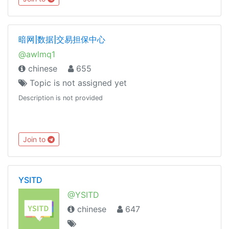
暗网|数据|交易担保中心
@awlmq1
chinese
655
Topic is not assigned yet
Description is not provided
Join to
YSITD
@YSITD
chinese
647