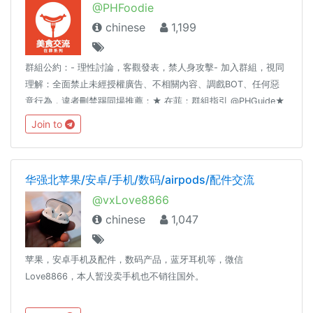
@PHFoodie
chinese
1,199
群組公約：- 理性討論，客觀發表，禁人身攻擊- 加入群組，視同
理解：全面禁止未經授權廣告、不相關內容、調戲BOT、任何惡
意行為，違者刪禁踢同場推薦：★ 在菲：群組指引 @PHGuide★
在菲：生活頻道 @LifestyleInPH★ Foodie in the Philippines
Join to
https://sites.google.com/view/phfoodie
华强北苹果/安卓/手机/数码/airpods/配件交流
@vxLove8866
chinese
1,047
苹果，安卓手机及配件，数码产品，蓝牙耳机等，微信
Love8866，本人暂没卖手机也不销往国外。