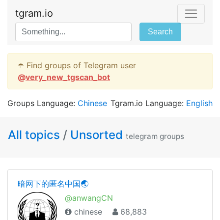
tgram.io
Search
☂️ Find groups of Telegram user
@
very_new_tgscan_bot
Groups Language:
Chinese
Tgram.io Language:
English
All topics
/
Unsorted
telegram groups
暗网下的匿名中国🌏
@anwangCN
chinese
68,883