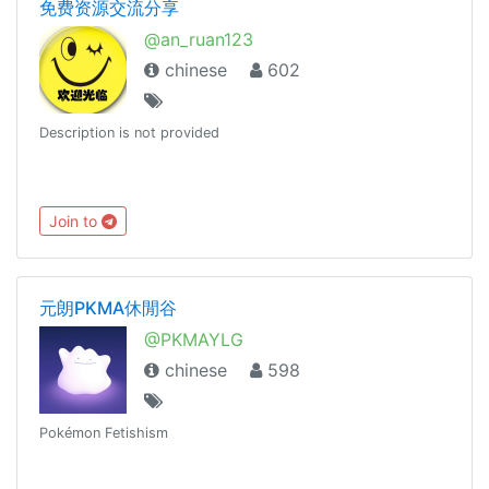
免费资源交流分享
@an_ruan123
chinese
602
Description is not provided
Join to
元朗PKMA休閒谷
@PKMAYLG
chinese
598
Pokémon Fetishism