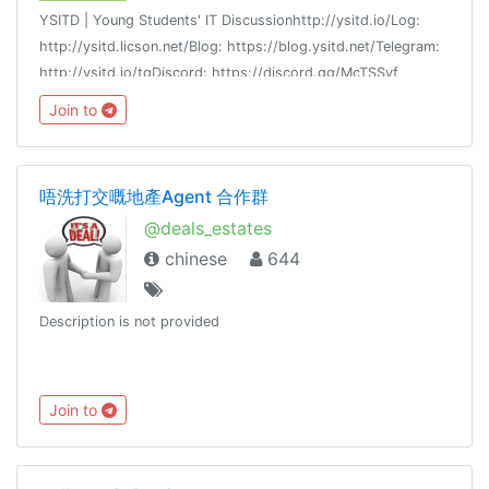
YSITD | Young Students' IT Discussionhttp://ysitd.io/Log:
http://ysitd.licson.net/Blog: https://blog.ysitd.net/Telegram:
http://ysitd.io/tgDiscord: https://discord.gg/McTSSvf
Join to
唔洗打交嘅地產Agent 合作群
@deals_estates
chinese
644
Description is not provided
Join to