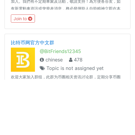
加入。我們有不定期車聚及活動，敬請支持！為方便各谷友，如
有新電動車資訊或突發表消息，務必發揮助人自助精神立即在本
平台上滙報。另請閣下在用戶名中加入你的中/英文名以便其他谷
Join to
友溝通，謝謝！本平台不接受任何商業推廣及買賣，更不接受任
何色情或淫褻資訊以及厹切勿搔擾女谷友，如有發現，將即時移
除內容及閣下賬戶而不作任何通知。敬請欲發起團購前必先獲得
比特币网官方中文群
本谷管理員同意方可進行，否則一律刪除處理。管理團隊有最終
@BitFriends12345
決定權！谷規 #rule 電動車資訊 @hkevi
chinese
478
Topic is not assigned yet
欢迎大家加入群组，此群为币圈相关资讯讨论群，定期分享币圈
相关资讯及行情，也欢迎邀请亲朋好友加入群组一起交流！ 官方
渠道&相關链接官网连结：https://c2.rebicoin.com/?source=tg
官方新闻频道：https://t.me/bitagechannal 区块链交流群：
Join to
https://t.me/BitBChinese
草莓视频cm040.com
@cm040