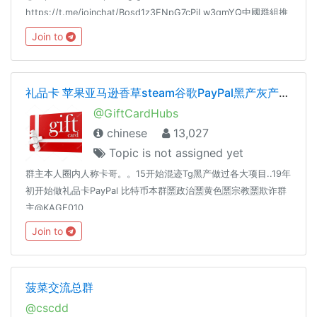
https://t.me/joinchat/Bosd1z3ENpG7cPjLw3qmYQ中國群組推
廣： @FOCUSTELEGRAMGROUPLINK
Join to
礼品卡 苹果亚马逊香草steam谷歌PayPal黑产灰产暴利
@GiftCardHubs
chinese
13,027
Topic is not assigned yet
群主本人圈内人称卡哥。。15开始混迹Tg黑产做过各大项目..19年
初开始做礼品卡PayPal 比特币本群🈲️政治🈲️黄色🈲️宗教🈲️欺诈群
主@KAGE010
Join to
菠菜交流总群
@cscdd