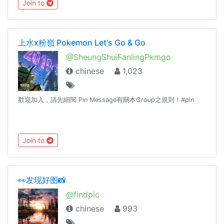
Join to
上水x粉嶺 Pokemon Let's Go & Go
@SheungShuiFanlingPkmgo
chinese
1,023
歡迎加入，請先細閱 Pin Message有關本Group之規則！#pin
Join to
👀发现好图📸
@findpic
chinese
993