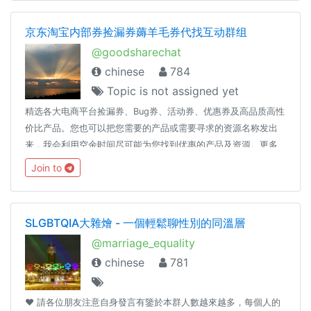
京东淘宝内部券捡漏券薅羊毛券代找互动群组
@goodsharechat
chinese
784
Topic is not assigned yet
精选各大电商平台捡漏券、Bug券、活动券、优惠券及高品质高性
价比产品。您也可以把您需要的产品或需要寻求的资源名称发出
来，我会利用空余时间尽可能为您找到优惠的产品及资源。更多
资源见：优选资源频道 https://t.me/valueshare【注】本群组只
Join to
接受有资源需求询问或讨论，不涉及政治、宗教、文化及友商等
话题，对具有发布不当言论或资源的情况，群主可以不警示直接
将发布人封禁，并删除其发布的信息！
SLGBTQIA大雜燴 - 一個輕鬆聊性別的同溫層
@marriage_equality
chinese
781
❤️ 請各位朋友注意自身發言有鑒於本群人數越來越多，每個人的