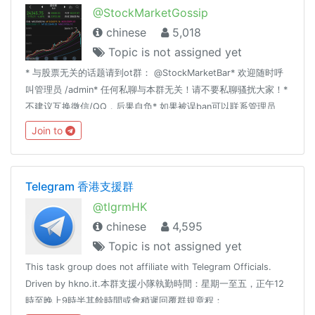
@StockMarketGossip
chinese
5,018
Topic is not assigned yet
* 与股票无关的话题请到ot群： @StockMarketBar* 欢迎随时呼
叫管理员 /admin* 任何私聊与本群无关！请不要私聊骚扰大家！*
不建议互换微信/QQ，后果自负* 如果被误ban可以联系管理员
@fTVaS79 。* 有意做管理的 @fTVaS79 关键字： 股票 美股 A
Join to
股 ETF 理财 经济 基金 股市 金融 财经 港股 闲聊 吹水 聊天
Telegram 香港支援群
@tlgrmHK
chinese
4,595
Topic is not assigned yet
This task group does not affiliate with Telegram Officials.
Driven by hkno.it.本群支援小隊執勤時間：星期一至五，正午12
時至晚上9時半其餘時間或會稍遲回覆群規章程：