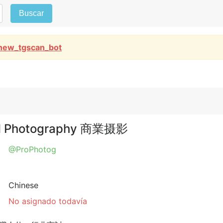
Buscar
new_tgscan_bot
al Photography 商業摄影
@ProPhotog
Chinese
No asignado todavía