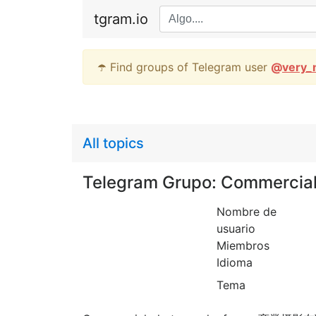
tgram.io
☂️ Find groups of Telegram user
@
very_
All topics
Telegram Grupo: Commerci
Nombre de
usuario
Miembros
Idioma
Tema