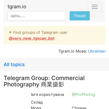
tgram.io
Пошук
☂️ Find groups of Telegram user
@
very_new_tgscan_bot
Tgram.io Мова:
Ukrainian
All topics
Telegram Group: Commercial
Photography 商業摄影
Ім'я користувача
@ProPhotog
Склад
Мова
Chinese