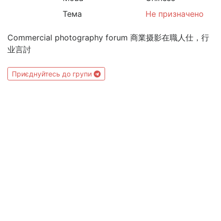
Тема
Не призначено
Commercial photography forum 商業摄影在職人仕，行
业言討
Приєднуйтесь до групи