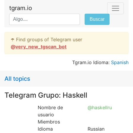
tgram.io
Buscar
☂️ Find groups of Telegram user
@
very_new_tgscan_bot
Tgram.io Idioma:
Spanish
All topics
Telegram Grupo: Haskell
Nombre de
@haskellru
usuario
Miembros
Idioma
Russian