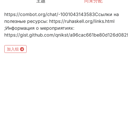
主题
尚未分配
https://combot.org/chat/-1001043143583Ссылки на
полезные ресурсы: https://ruhaskell.org/links.html
;Информация о мероприятиях:
https://gist.github.com/qnikst/a96cac661be80d126d08
加入组