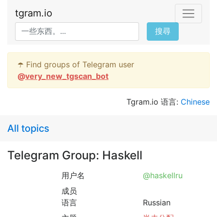
tgram.io
搜尋
☂️ Find groups of Telegram user
@
very_new_tgscan_bot
Tgram.io 语言:
Chinese
All topics
Telegram Group: Haskell
用户名
@haskellru
成员
语言
Russian