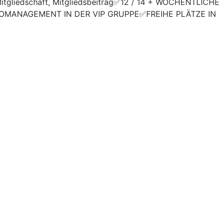
P Mitgliedschaft, Mitgliedsbeitrag✅12 / 14 + WÖCHENTLI
KOMANAGEMENT IN DER VIP GRUPPE✅FREIHE PLÄTZE IN