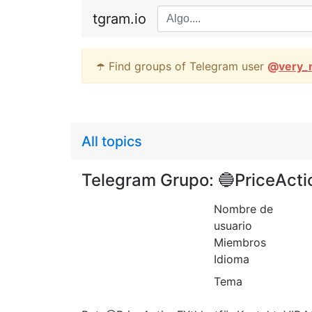
tgram.io
☂️ Find groups of Telegram user
@
very_
All topics
Telegram Grupo: 🔵PriceActi
Nombre de
usuario
Miembros
Idioma
Tema