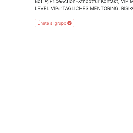
Bot: @PriceActionFXthbotfür Kontakt, VI
LEVEL VIP✅TÄGLICHES MENTORING, RISI
Únete al grupo