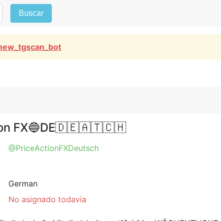
Buscar
new_tgscan_bot
on FX🔵DE🇩🇪🇦🇹🇨🇭
@PriceActionFXDeutsch
German
No asignado todavía