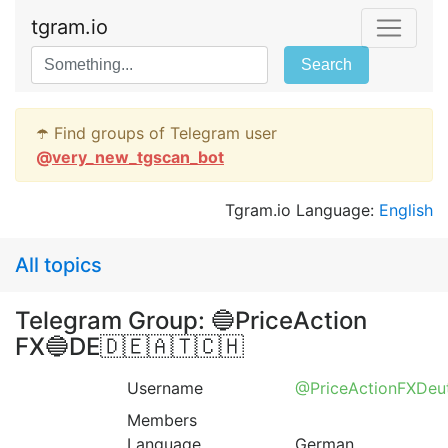
tgram.io
Search
☂️ Find groups of Telegram user
@
very_new_tgscan_bot
Tgram.io Language:
English
All topics
Telegram Group: 🔵PriceAction
FX🔵DE🇩🇪🇦🇹🇨🇭
Username
@PriceActionFXDeu
Members
Language
German