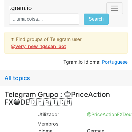
tgram.io
Search
☂️ Find groups of Telegram user
@
very_new_tgscan_bot
Tgram.io Idioma:
Portuguese
All topics
Telegram Grupo : 🔵PriceAction
FX🔵DE🇩🇪🇦🇹🇨🇭
Utilizador
@PriceActionFXDeu
Membros
Idioma
German