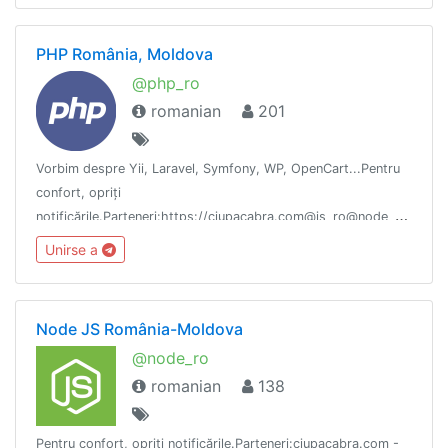
PHP România, Moldova
@php_ro
romanian
201
Vorbim despre Yii, Laravel, Symfony, WP, OpenCart...Pentru
confort, opriți
notificările.Parteneri:https://ciupacabra.com@js_ro@node_ro@p
@holywars_roJoburi: @php_jobhttps://github.com/js-ro/it-
Unirse a
telegram
Node JS România-Moldova
@node_ro
romanian
138
Pentru confort, opriți notificările.Parteneri:ciupacabra.com -