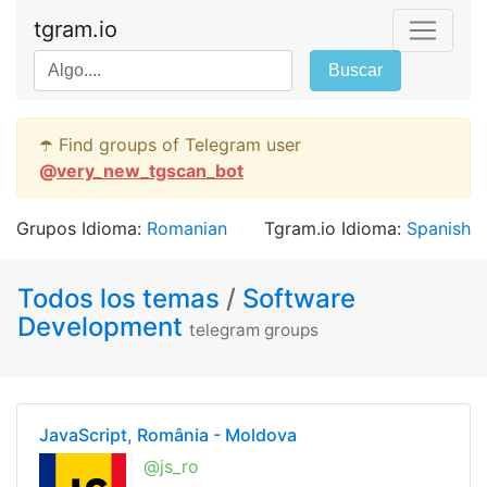
tgram.io
Buscar
☂️ Find groups of Telegram user
@
very_new_tgscan_bot
Grupos Idioma:
Romanian
Tgram.io Idioma:
Spanish
Todos los temas
/
Software
Development
telegram groups
JavaScript, România - Moldova
@js_ro