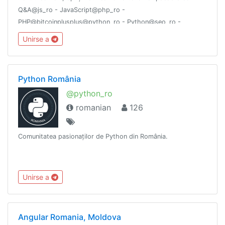
Q&A@js_ro - JavaScript@php_ro -
PHP@bitcoinplusplus@python_ro - Python@seo_ro -
Optimizare SEO@node_job - Posturi de muncă@holywars_ro
Unirse a
- OfftopToate grupurile IT: @Grupuri_IT
Python România
@python_ro
romanian
126
Comunitatea pasionaților de Python din România.
Unirse a
Angular Romania, Moldova