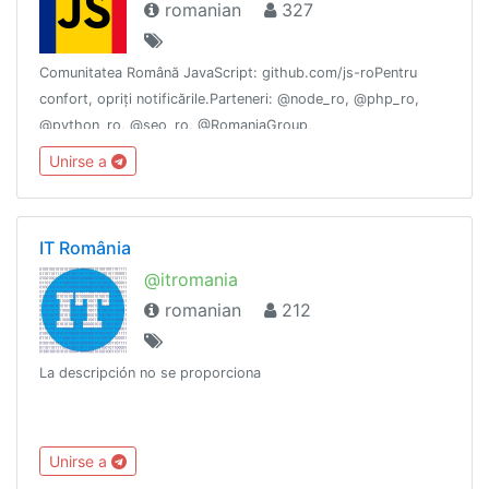
romanian
327
Comunitatea Română JavaScript: github.com/js-roPentru
confort, opriți notificările.Parteneri: @node_ro, @php_ro,
@python_ro, @seo_ro, @RomaniaGroup,
https://github.com/Offtop: @holywars_roJoburi:
Unirse a
@js_jobs_roSponsored with ❤️ by ciupacabra.com
IT România
@itromania
romanian
212
La descripción no se proporciona
Unirse a