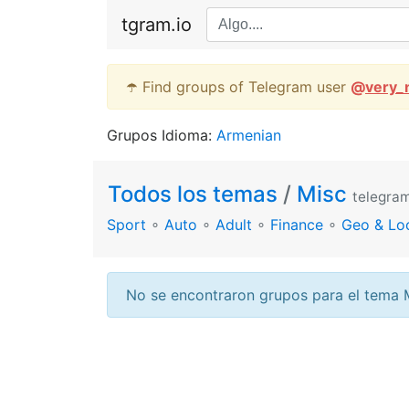
tgram.io
☂️ Find groups of Telegram user
@
very_
Grupos Idioma:
Armenian
Todos los temas
/
Misc
telegra
Sport
∘
Auto
∘
Adult
∘
Finance
∘
Geo & Lo
No se encontraron grupos para el tema 