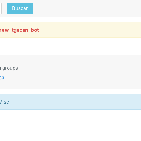
Buscar
new_tgscan_bot
m groups
cal
Misc