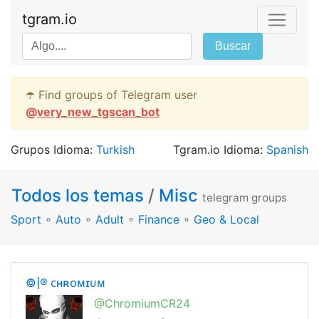
tgram.io
Buscar
☂️ Find groups of Telegram user
@
very_new_tgscan_bot
Grupos Idioma:
Turkish
Tgram.io Idioma:
Spanish
Todos los temas
/
Misc
telegram groups
Sport
∘
Auto
∘
Adult
∘
Finance
∘
Geo & Local
©|® ᴄʜʀᴏᴍɪᴜᴍ
@ChromiumCR24