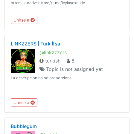
ortami kurariz: https://t.me/leylasexnude
Unirse a
LİNKZZERS | Türk İfşa
@linkzzzers
turkish
8
Topic is not assigned yet
La descripción no se proporciona
Unirse a
Bubblegum