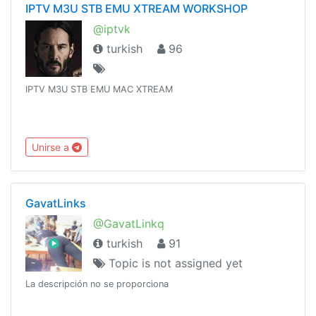
IPTV M3U STB EMU XTREAM WORKSHOP
@iptvk
turkish
96
IPTV M3U STB EMU MAC XTREAM
Unirse a
GavatLinks
@GavatLinkq
turkish
91
Topic is not assigned yet
La descripción no se proporciona