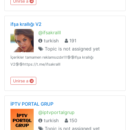
Unirse a
ifşa krallığı V2
@ifsakralll
turkish
191
Topic is not assigned yet
İçerikler tamamen reklamsızdır!!!🔞🔞Ifşa krallığı
V2🔞🔞https://t.me/ifsakralll
Unirse a
İPTV PORTAL GRUP
@iptvportalgrup
turkish
150
Topic is not assigned yet