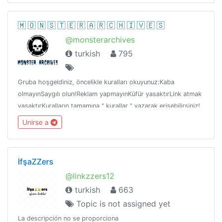
🇲 🇴 🇳 🇸 🇹 🇪 🇷 🇦 🇷 🇨 🇭 🇮 🇻 🇪 🇸
@monsterarchives
turkish
795
Gruba hoşgeldiniz, öncelikle kuralları okuyunuz:Kaba
olmayınSaygılı olun!Reklam yapmayınKüfür yasaktırLink atmak
yasaktırKuralların tamamına " kurallar " yazarak erişebilirsiniz!
Unirse a
İfşaZZers
@linkzzers12
turkish
663
Topic is not assigned yet
La descripción no se proporciona