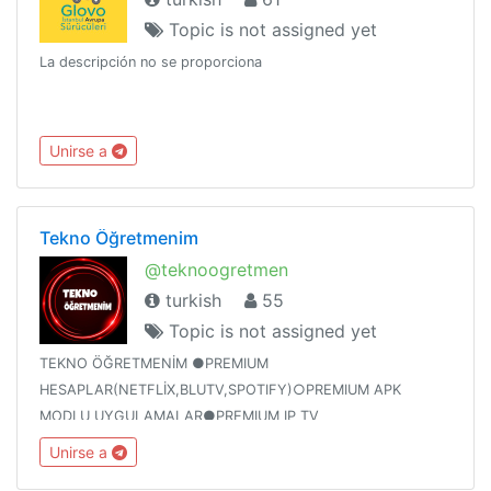
Topic is not assigned yet
La descripción no se proporciona
Unirse a
Tekno Öğretmenim
@teknoogretmen
turkish
55
Topic is not assigned yet
TEKNO ÖĞRETMENİM ●PREMIUM
HESAPLAR(NETFLİX,BLUTV,SPOTIFY)○PREMIUM APK
MODLU UYGULAMALAR●PREMIUM IP TV
PAYLAŞIMLARI○BEDAVA İNTERNET PAYLAŞIMLARI●SÜPRİZ
Unirse a
NOKTA,ÇARK HİLESİ○HİLE PAYLAŞIMLARIVE DAHA FAZLASI