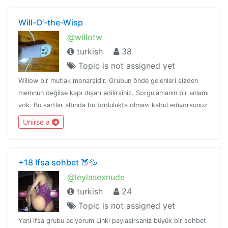
BU KANALDA KATILMAYI UNUTMAYINIZ...
Will-O'-the-Wisp
@willotw
turkish
38
Topic is not assigned yet
Willow bir mutlak monarşidir. Grubun önde gelenleri sizden
memnun değilse kapı dışarı edilirsiniz. Sorgulamanın bir anlamı
yok. Bu şartlar altında bu toplulukta olmayı kabul ediyorsunuz.
Unirse a
+18 Ifsa sohbet 🍑💦
@leylasexnude
turkish
24
Topic is not assigned yet
Yeni ifsa grubu aciyorum Linki paylasirsaniz büyük bir sohbet