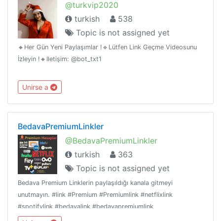
@turkvip2020
turkish
538
Topic is not assigned yet
🔸Her Gün Yeni Paylaşımlar !🔹Lütfen Link Geçme Videosunu
İzleyin !🔸️Iletişim: @bot_txt1
Unirse a
BedavaPremiumLinkler
@BedavaPremiumLinkler
turkish
363
Topic is not assigned yet
Bedava Premium Linklerin paylaşıldığı kanala gitmeyi
unutmayın. #link #Premium #Premiumlink #netflixlink
#spotifylink #bedavalink #bedavapremiumlink
#ücretsizpremiumhesap #premiumhesap #ücretsizhesap