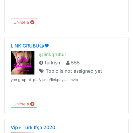
Unirse a
LİNK GRUBU😍❤️
@linkgrubu1
turkish
555
Topic is not assigned yet
yan grup https://t.me/linkpaylasimvip
Unirse a
Vip+ Türk İfşa 2020