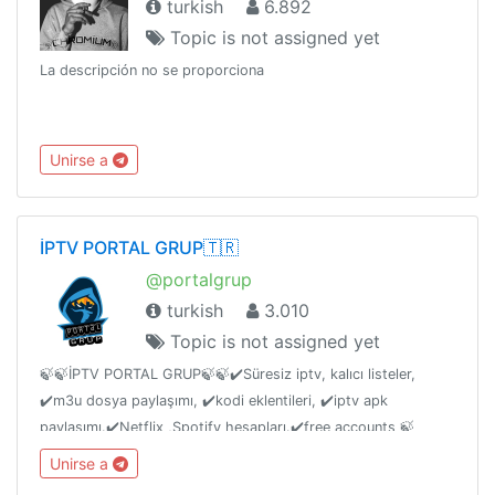
turkish
6.892
Topic is not assigned yet
La descripción no se proporciona
Unirse a
İPTV PORTAL GRUP🇹🇷
@portalgrup
turkish
3.010
Topic is not assigned yet
🍃🍃İPTV PORTAL GRUP🍃🍃✔️Süresiz iptv, kalıcı listeler,
✔️m3u dosya paylaşımı, ✔️kodi eklentileri, ✔️iptv apk
paylaşımı.✔️Netflix ,Spotify hesapları.✔️free accounts 🍃
grυpтan ayrιlan ĸι̇şι̇ler ѕüreѕι̇z υzaĸlaşтιrιlιr. вι̇r daнa grυвa
Unirse a
gι̇reмez.