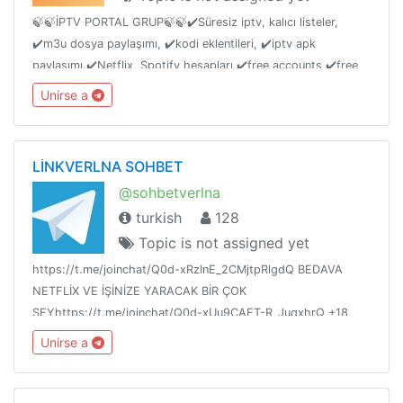
🍃🍃İPTV PORTAL GRUP🍃🍃✔️Süresiz iptv, kalıcı listeler,
✔️m3u dosya paylaşımı, ✔️kodi eklentileri, ✔️iptv apk
paylaşımı.✔️Netflix ,Spotify hesapları.✔️free accounts ✔️free
m3u list share✔️free iptv links ✔️kodi addons repostory😉😉
Unirse a
✔️Türkvod
LİNKVERLNA SOHBET
@sohbetverlna
turkish
128
Topic is not assigned yet
https://t.me/joinchat/Q0d-xRzInE_2CMjtpRlgdQ BEDAVA
NETFLİX VE İŞİNİZE YARACAK BİR ÇOK
ŞEYhttps://t.me/joinchat/Q0d-xUu9CAET-R_JuqxhrQ +18
PORNO GRUBUhttps://t.me/joinchat/Q0d-
Unirse a
xRz0qxsCTEB7JRqNyw SOHBET GRUBU