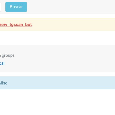
Buscar
new_tgscan_bot
m groups
cal
Misc