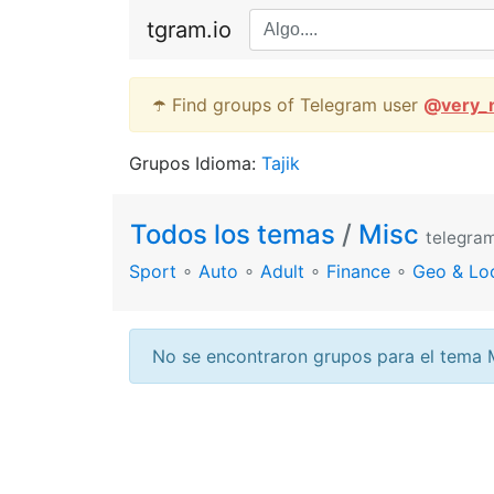
tgram.io
☂️ Find groups of Telegram user
@
very_
Grupos Idioma:
Tajik
Todos los temas
/
Misc
telegra
Sport
∘
Auto
∘
Adult
∘
Finance
∘
Geo & Lo
No se encontraron grupos para el tema 