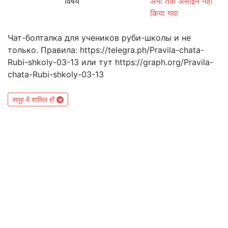
विषय
अभी तक असाइन नहीं
किया गया
Чат-болталка для учеников руби-школы и не
только. Правила: https://telegra.ph/Pravila-chata-
Rubi-shkoly-03-13 или тут https://graph.org/Pravila-
chata-Rubi-shkoly-03-13
समूह में शामिल हों