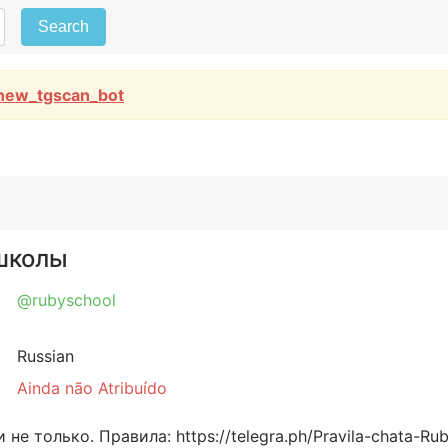
Search
new_tgscan_bot
-школы
@rubyschool
Russian
Ainda não Atribuído
е только. Правила: https://telegra.ph/Pravila-chata-Rub