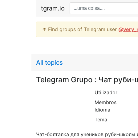
tgram.io
☂️ Find groups of Telegram user
@
very_
All topics
Telegram Grupo : Чат руби
Utilizador
Membros
Idioma
Tema
Чат-болталка для учеников руби-школы и н