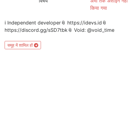
विषय
अभी तक असाइन नहीं
किया गया
ℹ️ Independent developer📎 https://idevs.id📎
https://discord.gg/sSD7tbk📎 Void: @void_time
समूह में शामिल हों