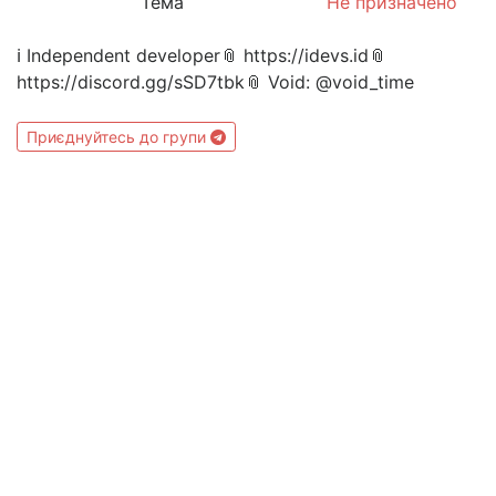
Тема
Не призначено
ℹ️ Independent developer📎 https://idevs.id📎
https://discord.gg/sSD7tbk📎 Void: @void_time
Приєднуйтесь до групи