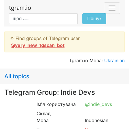
tgram.io
Пошук
☂️ Find groups of Telegram user
@
very_new_tgscan_bot
Tgram.io Мова:
Ukrainian
All topics
Telegram Group: Indie Devs
Ім'я користувача
@indie_devs
Склад
Мова
Indonesian