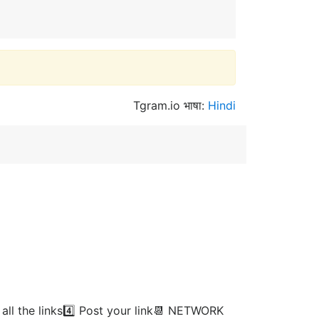
Tgram.io भाषा:
Hindi
ll the links4️⃣ Post your link📆 NETWORK