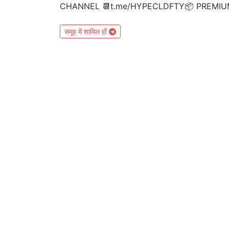
CHANNEL 📆t.me/HYPECLDFTY📦 PREMIUM&A
समूह में शामिल हों