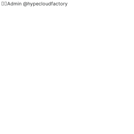
🏻Admin @hypecloudfactory