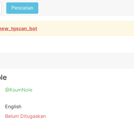
Pencarian
new_tgscan_bot
le
@KsumNole
English
Belum Ditugaskan