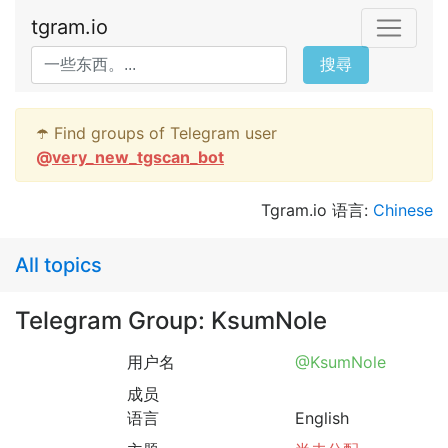
tgram.io
搜尋
☂️ Find groups of Telegram user
@
very_new_tgscan_bot
Tgram.io 语言:
Chinese
All topics
Telegram Group: KsumNole
用户名
@KsumNole
成员
语言
English