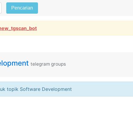
Pencarian
new_tgscan_bot
elopment
telegram groups
uk topik Software Development