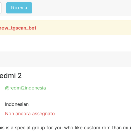
Ricerca
new_tgscan_bot
Redmi 2
@redmi2indonesia
Indonesian
Non ancora assegnato
This is a special group for you who like custom rom than m