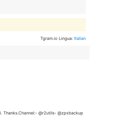
Tgram.io Lingua:
Italian
iui. Thanks.Channel:- @r2utils- @zpxbackup