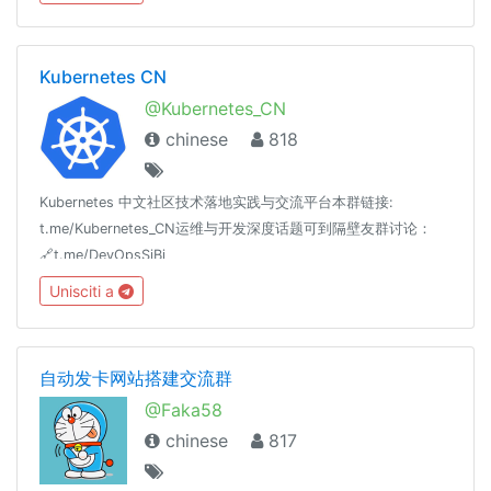
无理由禁播，所以改在TG频道里更新，请大家多多关注）我的TG
频道：https://t.me/xiongdishuochannel 我的Youtube频道：
http://www.youtube.com/c/兄弟说 大家都有权限拉人热闹起来
Kubernetes CN
😄😄
@Kubernetes_CN
chinese
818
Kubernetes 中文社区技术落地实践与交流平台本群链接:
t.me/Kubernetes_CN运维与开发深度话题可到隔壁友群讨论：
🔗t.me/DevOpsSiBi
Unisciti a
自动发卡网站搭建交流群
@Faka58
chinese
817