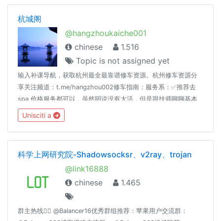
杭城阁
@hangzhoukaiche001
chinese
1.516
Topic is not assigned yet
输入补课导航，获取杭州最全最靠谱修车资源。杭州修车资源分
享关注频道：t.me/hangzhou002修车指南：服务系：✅推荐去
spa,价格服务都可以，虽然明说没有大活，但是跟技师聊聊基本
可以做的快餐系：✅推荐去红灯区，一般10分钟左右，进去就是提
Unisciti a
枪上阵，价格100～200左右✅老司机推荐：群里老司机验证过的
资源，口碑不错的资源可以值得去，省得自己去踩雷。当然还是
要自己判断，不排除有虚假资源。虚假资源欢迎在群里曝光。
科学上网研究院-Shadowsocksr、v2ray、trojan
@link16888
chinese
1.465
群主热线👉🏻 @Balancer16优秀群组推荐：苹果用户交流群：