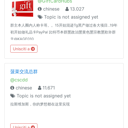
@GiftCardHubs
chinese
13.027
Topic is not assigned yet
群主本人圈内人称卡哥。。15开始混迹Tg黑产做过各大项目..19年
初开始做礼品卡PayPal 比特币本群🈲️政治🈲️黄色🈲️宗教🈲️欺诈群
主@KAGE010
Unisciti a
菠菜交流总群
@cscdd
chinese
11.671
Topic is not assigned yet
拉斯维加斯，你的梦想都在这里实现
Unisciti a