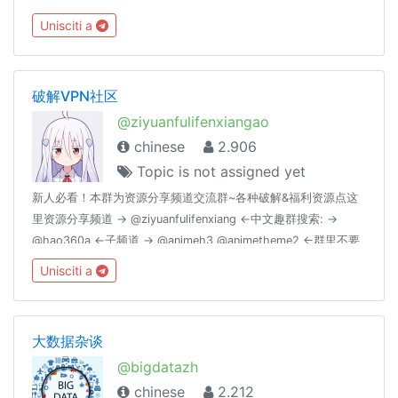
https://hackmd.io/s/B1EXFDtxZ
Unisciti a
破解VPN社区
@ziyuanfulifenxiangao
chinese
2.906
Topic is not assigned yet
新人必看！本群为资源分享频道交流群~各种破解&福利资源点这
里资源分享频道 → @ziyuanfulifenxiang ←中文趣群搜索: →
@hao360a ←子频道 → @animeh3 @animetheme2 ←群里不要
发政治言论哦,此为技术交流群（做新时代青年,社会主义接班人，
Unisciti a
德治体美劳全面发展）#Groupregulation 群里不要发有关黄赌毒
的东西点击下载简体中文语言包~：
https://t.me/setlanguage/classic-zh-cn
大数据杂谈
@bigdatazh
chinese
2.212