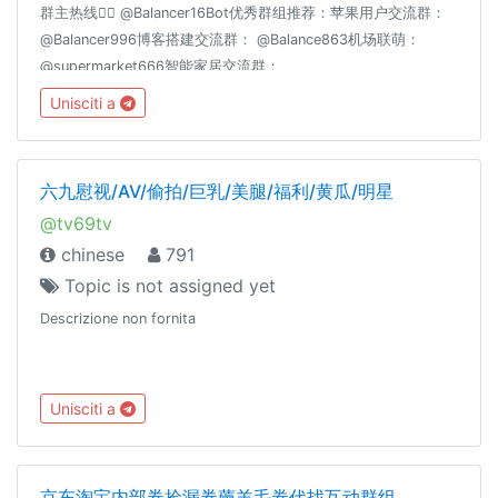
群主热线👉🏻 @Balancer16Bot优秀群组推荐：苹果用户交流群：
@Balancer996博客搭建交流群： @Balance863机场联萌：
@supermarket666智能家居交流群：
@homeassiant666MacOS/Hackintosh： @justice996Nas交流
Unisciti a
群： @Nas699谷歌云|微软云|阿里云|亚马逊云|各种云☁️交流
群： @Server699分享沉淀： @theguideoftelegram
六九慰视/AV/偷拍/巨乳/美腿/福利/黄瓜/明星
@tv69tv
chinese
791
Topic is not assigned yet
Descrizione non fornita
Unisciti a
京东淘宝内部券捡漏券薅羊毛券代找互动群组