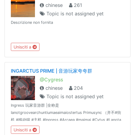
chinese
261
Topic is not assigned yet
Descrizione non fornita
Unisciti a
INGARCTUS PRIME | 音游玩家夸夸群
@Cygress
chinese
204
Topic is not assigned yet
Ingress 玩家音游群 |全称是
Ianotgroovearchuntiumaeaimaiostertus Primusync （并不#街
机 #移动端 #主机 #Ingress #Arcaea #maimai #Cytus #Lanota
友情大佬群组 @mug_zh @RhythmGamers
Unisciti a