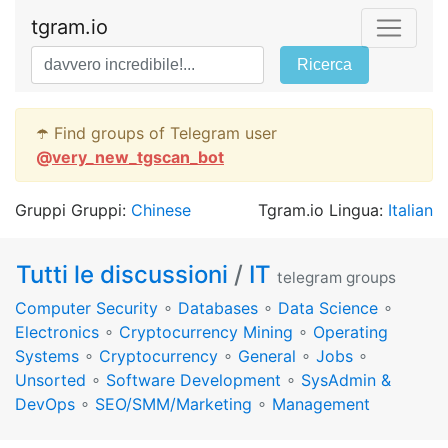
tgram.io
Ricerca
☂️ Find groups of Telegram user
@
very_new_tgscan_bot
Gruppi Gruppi:
Chinese
Tgram.io Lingua:
Italian
Tutti le discussioni
/
IT
telegram groups
Computer Security
∘
Databases
∘
Data Science
∘
Electronics
∘
Cryptocurrency Mining
∘
Operating
Systems
∘
Cryptocurrency
∘
General
∘
Jobs
∘
Unsorted
∘
Software Development
∘
SysAdmin &
DevOps
∘
SEO/SMM/Marketing
∘
Management