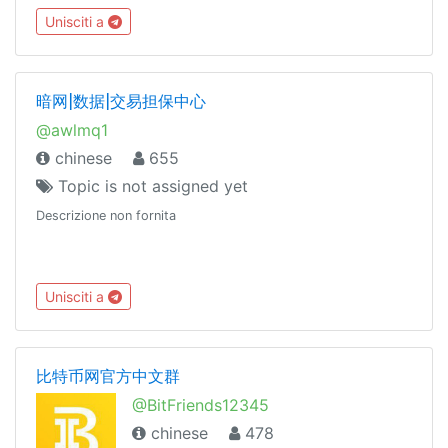
Unisciti a
暗网|数据|交易担保中心
@awlmq1
chinese
655
Topic is not assigned yet
Descrizione non fornita
Unisciti a
比特币网官方中文群
@BitFriends12345
chinese
478