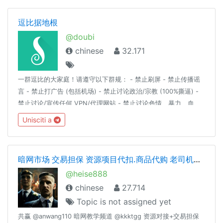
逗比据地根
@doubi
chinese
32.171
一群逗比的大家庭！请遵守以下群规： - 禁止刷屏 - 禁止传播谣
言 - 禁止打广告 (包括机场) - 禁止讨论政治/宗教 (100%撕逼) -
禁止讨论/宣传任何 VPN/代理网站 - 禁止讨论色情、暴力、血
腥、赌博等详细解释请见：https://t.me/doubi/1265812对以上
Unisciti a
群规的有异议的自行退群，不退群则代表同意以上群规定。
————言论自由是以不影响他人为前提。————逗比根据地
更新通知频道 : @doubi_a
暗网市场 交易担保 资源项目代扣.商品代购 老司机交流 cvv.资源整合
@heise888
chinese
27.714
Topic is not assigned yet
共赢 @anwang110 暗网教学频道 @kkktgg 资源对接+交易担保