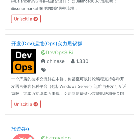
@Balancer996博客搭建交流群： @Balance863机场联萌：
@supermarket666智能家居交流群：
@homeassiant666MacOS/Hackintosh： @justice996分享沉
Unisciti a
淀： @theguideoftelegram
开发(Dev)运维(Ops)实力甩锅群
@DevOpsSiBi
chinese
1.330
一个严肃的技术交流群在本群，你甚至可以讨论编程支持各种开
发语言兼容各种平台（包括Windows Server）运维与开发可互诉
衷肠，可实力互撕实力甩锅，文明互喷请减少表情贴纸和无关图
片、言论的发送，过多此类消息将随时不加通知地删除，请您谅
Unisciti a
解。长段代码请使用 pastebin 展示🔗t.me/DevOpsSiBiK8S中文
专场：🔗t.me/Kubernetes_CN
旅遊谷✈️
@hktravelgp