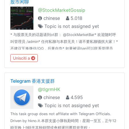
股市闲聊
@StockMarketGossip
chinese
5.018
Topic is not assigned yet
* 与股票无关的话题请到ot群： @StockMarketBar* 欢迎随时呼
叫管理员 /admin* 任何私聊与本群无关！请不要私聊骚扰大家！*
不建议互换微信/QQ，后果自负* 如果被误ban可以联系管理员
@fTVaS79 。* 有意做管理的 @fTVaS79 关键字： 股票 美股 A
Unisciti a
股 ETF 理财 经济 基金 股市 金融 财经 港股 闲聊 吹水 聊天
Telegram 香港支援群
@tlgrmHK
chinese
4.595
Topic is not assigned yet
This task group does not affiliate with Telegram Officials.
Driven by hkno.it.本群支援小隊執勤時間：星期一至五，正午12
時至晚上9時半其餘時間或會稍遲回覆群規章程：