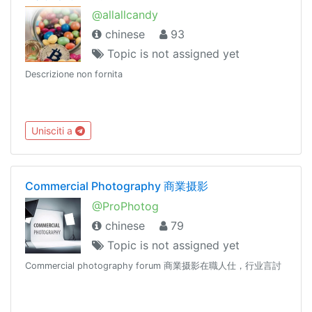
@allallcandy
chinese
93
Topic is not assigned yet
Descrizione non fornita
Unisciti a
Commercial Photography 商業摄影
@ProPhotog
chinese
79
Topic is not assigned yet
Commercial photography forum 商業摄影在職人仕，行业言討