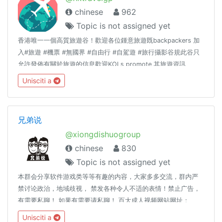
chinese
962
Topic is not assigned yet
香港唯一一個高質旅遊谷！歡迎各位鍾意旅遊既backpackers 加
入#旅遊 #機票 #無國界 #自由行 #自駕遊 #旅行攝影谷規此谷只
允許發佈有關於旅遊的信息歡迎KOLs promote 其旅遊資訊
Admin 們尊重大家既言論自由但同一時間請大家唔好瘋狂洗版或
Unisciti a
者post 一啲對其他谷友構成騷擾既msg🙈
兄弟说
@xiongdishuogroup
chinese
830
Topic is not assigned yet
本群会分享软件游戏类等等有趣的内容，大家多多交流，群内严
禁讨论政治，地域歧视， 禁发各种令人不适的表情！禁止广告，
有需要私聊！ 如果有需要请私聊！ 百大成人视频网站网址：
https://www.lanzous.com/i32h3hc (此视频专辑在youtube上被
Unisciti a