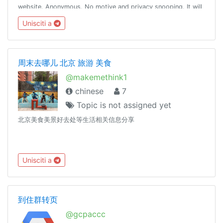
website. Anonymous. No motive and privacy snooping. It will
always be highly praised to reasonably convince others first
Unisciti a
:)
周末去哪儿 北京 旅游 美食
@makemethink1
chinese
7
Topic is not assigned yet
北京美食美景好去处等生活相关信息分享
Unisciti a
到住群转页
@gcpaccc