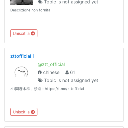
Topic is not assigned yet
Descrizione non fornita
Unisciti a
zttofficial丨
@ztt_official
chinese
61
Topic is not assigned yet
ztt閒聊水群，頻道：https://t.me/zttofficial
Unisciti a