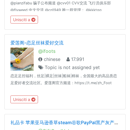
@pianzifabu 骗子公布频道 @cvv01 CVV交流 飞行员俱乐部
@flyweed 中文交流 @cn1949 唯一群管理： @kkktgg
@fucktgg
Unisciti a
爱莲阁-恋足丝袜爱好交流
@ifoots
chinese
17.991
Topic is not assigned yet
恋足足控福利，丝足|裸足|丝袜|船袜|棉袜，全国最大的高品质恋
足爱好者交流社区。爱莲阁官方频道：https://t.me/zh_Foot
Unisciti a
礼品卡 苹果亚马逊香草steam谷歌PayPal黑产灰产暴利