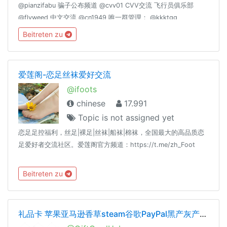
@pianzifabu 骗子公布频道 @cvv01 CVV交流 飞行员俱乐部
@flyweed 中文交流 @cn1949 唯一群管理： @kkktgg
@fucktgg
Beitreten zu
爱莲阁-恋足丝袜爱好交流
@ifoots
chinese
17.991
Topic is not assigned yet
恋足足控福利，丝足|裸足|丝袜|船袜|棉袜，全国最大的高品质恋
足爱好者交流社区。爱莲阁官方频道：https://t.me/zh_Foot
Beitreten zu
礼品卡 苹果亚马逊香草steam谷歌PayPal黑产灰产暴利