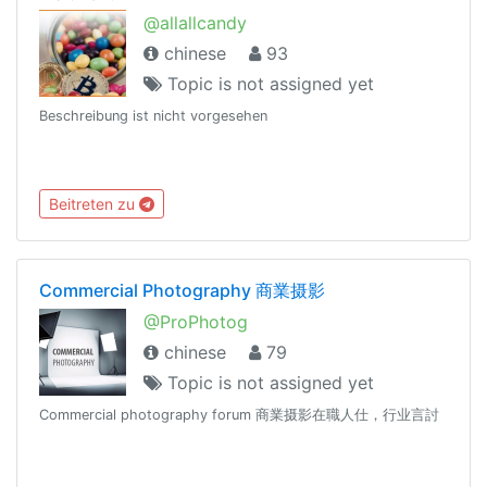
@allallcandy
chinese
93
Topic is not assigned yet
Beschreibung ist nicht vorgesehen
Beitreten zu
Commercial Photography 商業摄影
@ProPhotog
chinese
79
Topic is not assigned yet
Commercial photography forum 商業摄影在職人仕，行业言討