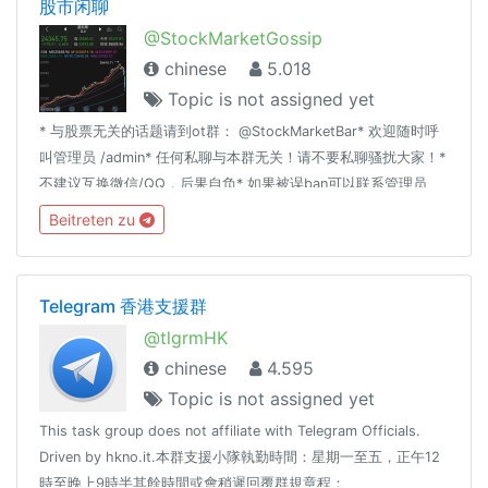
股市闲聊
@StockMarketGossip
chinese
5.018
Topic is not assigned yet
* 与股票无关的话题请到ot群： @StockMarketBar* 欢迎随时呼
叫管理员 /admin* 任何私聊与本群无关！请不要私聊骚扰大家！*
不建议互换微信/QQ，后果自负* 如果被误ban可以联系管理员
@fTVaS79 。* 有意做管理的 @fTVaS79 关键字： 股票 美股 A
Beitreten zu
股 ETF 理财 经济 基金 股市 金融 财经 港股 闲聊 吹水 聊天
Telegram 香港支援群
@tlgrmHK
chinese
4.595
Topic is not assigned yet
This task group does not affiliate with Telegram Officials.
Driven by hkno.it.本群支援小隊執勤時間：星期一至五，正午12
時至晚上9時半其餘時間或會稍遲回覆群規章程：