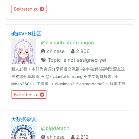
https://hackmd.io/s/B1EXFDtxZ
Beitreten zu
破解VPN社区
@ziyuanfulifenxiangao
chinese
2.906
Topic is not assigned yet
新人必看！本群为资源分享频道交流群~各种破解&福利资源点这
里资源分享频道 → @ziyuanfulifenxiang ←中文趣群搜索: →
@hao360a ←子频道 → @animeh3 @animetheme2 ←群里不要
发政治言论哦,此为技术交流群（做新时代青年,社会主义接班人，
Beitreten zu
德治体美劳全面发展）#Groupregulation 群里不要发有关黄赌毒
的东西点击下载简体中文语言包~：
https://t.me/setlanguage/classic-zh-cn
大数据杂谈
@bigdatazh
chinese
2.212