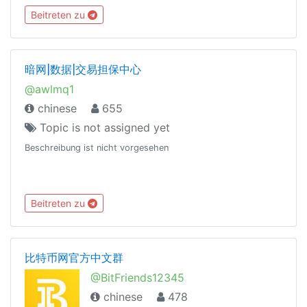
Beitreten zu
暗网|数据|交易担保中心
@awlmq1
chinese
655
Topic is not assigned yet
Beschreibung ist nicht vorgesehen
Beitreten zu
比特币网官方中文群
@BitFriends12345
chinese
478