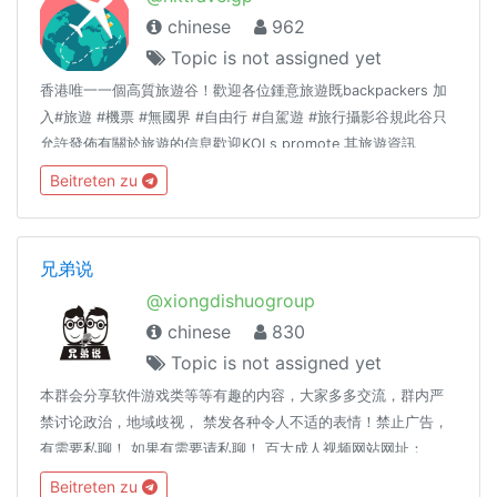
chinese
962
Topic is not assigned yet
香港唯一一個高質旅遊谷！歡迎各位鍾意旅遊既backpackers 加
入#旅遊 #機票 #無國界 #自由行 #自駕遊 #旅行攝影谷規此谷只
允許發佈有關於旅遊的信息歡迎KOLs promote 其旅遊資訊
Admin 們尊重大家既言論自由但同一時間請大家唔好瘋狂洗版或
Beitreten zu
者post 一啲對其他谷友構成騷擾既msg🙈
兄弟说
@xiongdishuogroup
chinese
830
Topic is not assigned yet
本群会分享软件游戏类等等有趣的内容，大家多多交流，群内严
禁讨论政治，地域歧视， 禁发各种令人不适的表情！禁止广告，
有需要私聊！ 如果有需要请私聊！ 百大成人视频网站网址：
https://www.lanzous.com/i32h3hc (此视频专辑在youtube上被
Beitreten zu