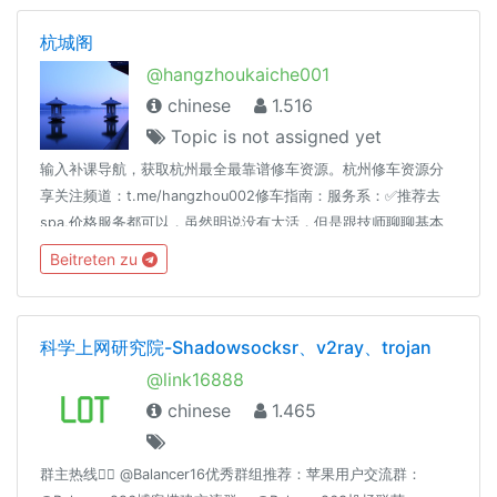
杭城阁
@hangzhoukaiche001
chinese
1.516
Topic is not assigned yet
输入补课导航，获取杭州最全最靠谱修车资源。杭州修车资源分
享关注频道：t.me/hangzhou002修车指南：服务系：✅推荐去
spa,价格服务都可以，虽然明说没有大活，但是跟技师聊聊基本
可以做的快餐系：✅推荐去红灯区，一般10分钟左右，进去就是提
Beitreten zu
枪上阵，价格100～200左右✅老司机推荐：群里老司机验证过的
资源，口碑不错的资源可以值得去，省得自己去踩雷。当然还是
要自己判断，不排除有虚假资源。虚假资源欢迎在群里曝光。
科学上网研究院-Shadowsocksr、v2ray、trojan
@link16888
chinese
1.465
群主热线👉🏻 @Balancer16优秀群组推荐：苹果用户交流群：