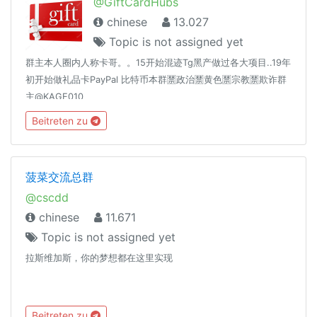
@GiftCardHubs
chinese
13.027
Topic is not assigned yet
群主本人圈内人称卡哥。。15开始混迹Tg黑产做过各大项目..19年
初开始做礼品卡PayPal 比特币本群🈲️政治🈲️黄色🈲️宗教🈲️欺诈群
主@KAGE010
Beitreten zu
菠菜交流总群
@cscdd
chinese
11.671
Topic is not assigned yet
拉斯维加斯，你的梦想都在这里实现
Beitreten zu