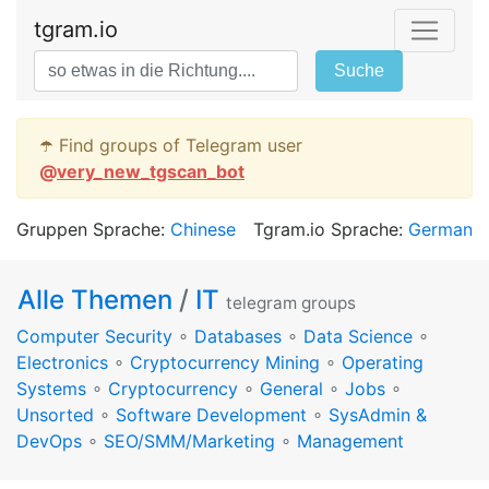
tgram.io
Suche
☂️ Find groups of Telegram user
@
very_new_tgscan_bot
Gruppen Sprache:
Chinese
Tgram.io Sprache:
German
Alle Themen
/
IT
telegram groups
Computer Security
∘
Databases
∘
Data Science
∘
Electronics
∘
Cryptocurrency Mining
∘
Operating
Systems
∘
Cryptocurrency
∘
General
∘
Jobs
∘
Unsorted
∘
Software Development
∘
SysAdmin &
DevOps
∘
SEO/SMM/Marketing
∘
Management