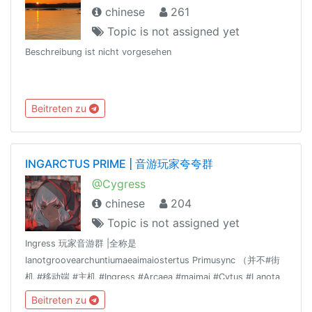
chinese
261
Topic is not assigned yet
Beschreibung ist nicht vorgesehen
Beitreten zu
INGARCTUS PRIME | 音游玩家夸夸群
@Cygress
chinese
204
Topic is not assigned yet
Ingress 玩家音游群 |全称是
Ianotgroovearchuntiumaeaimaiostertus Primusync （并不#街
机 #移动端 #主机 #Ingress #Arcaea #maimai #Cytus #Lanota
友情大佬群组 @mug_zh @RhythmGamers
Beitreten zu