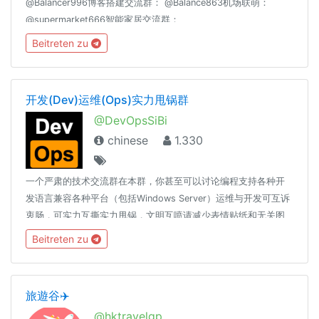
@Balancer996博客搭建交流群： @Balance863机场联萌：
@supermarket666智能家居交流群：
@homeassiant666MacOS/Hackintosh： @justice996分享沉
Beitreten zu
淀： @theguideoftelegram
开发(Dev)运维(Ops)实力甩锅群
@DevOpsSiBi
chinese
1.330
一个严肃的技术交流群在本群，你甚至可以讨论编程支持各种开
发语言兼容各种平台（包括Windows Server）运维与开发可互诉
衷肠，可实力互撕实力甩锅，文明互喷请减少表情贴纸和无关图
片、言论的发送，过多此类消息将随时不加通知地删除，请您谅
Beitreten zu
解。长段代码请使用 pastebin 展示🔗t.me/DevOpsSiBiK8S中文
专场：🔗t.me/Kubernetes_CN
旅遊谷✈️
@hktravelgp