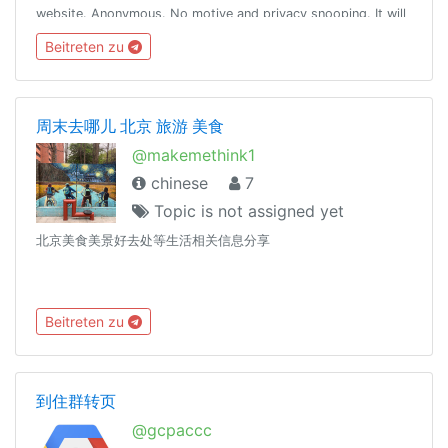
website. Anonymous. No motive and privacy snooping. It will
always be highly praised to reasonably convince others first
Beitreten zu
:)
周末去哪儿 北京 旅游 美食
@makemethink1
chinese
7
Topic is not assigned yet
北京美食美景好去处等生活相关信息分享
Beitreten zu
到住群转页
@gcpaccc