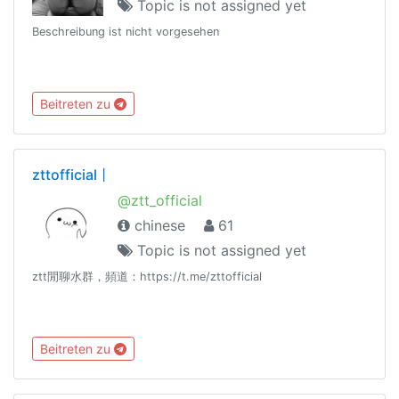
Topic is not assigned yet
Beschreibung ist nicht vorgesehen
Beitreten zu
zttofficial丨
@ztt_official
chinese
61
Topic is not assigned yet
ztt閒聊水群，頻道：https://t.me/zttofficial
Beitreten zu