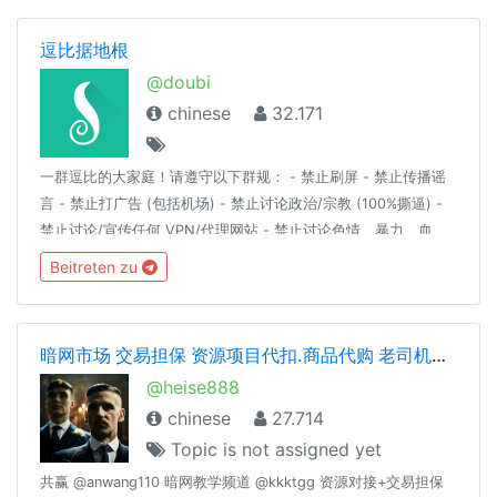
逗比据地根
@doubi
chinese
32.171
一群逗比的大家庭！请遵守以下群规： - 禁止刷屏 - 禁止传播谣
言 - 禁止打广告 (包括机场) - 禁止讨论政治/宗教 (100%撕逼) -
禁止讨论/宣传任何 VPN/代理网站 - 禁止讨论色情、暴力、血
腥、赌博等详细解释请见：https://t.me/doubi/1265812对以上
Beitreten zu
群规的有异议的自行退群，不退群则代表同意以上群规定。
————言论自由是以不影响他人为前提。————逗比根据地
更新通知频道 : @doubi_a
暗网市场 交易担保 资源项目代扣.商品代购 老司机交流 cvv.资源整合
@heise888
chinese
27.714
Topic is not assigned yet
共赢 @anwang110 暗网教学频道 @kkktgg 资源对接+交易担保