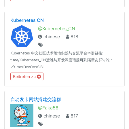
无理由禁播，所以改在TG频道里更新，请大家多多关注）我的TG
频道：https://t.me/xiongdishuochannel 我的Youtube频道：
http://www.youtube.com/c/兄弟说 大家都有权限拉人热闹起来
Kubernetes CN
😄😄
@Kubernetes_CN
chinese
818
Kubernetes 中文社区技术落地实践与交流平台本群链接:
t.me/Kubernetes_CN运维与开发深度话题可到隔壁友群讨论：
🔗t.me/DevOpsSiBi
Beitreten zu
自动发卡网站搭建交流群
@Faka58
chinese
817