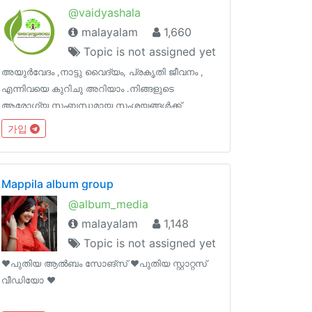
@vaidyashala
malayalam
1,660
Topic is not assigned yet
അയുർവേദം ,നാട്ടു വൈദ്യം, പ്രകൃതി ജീവനം ,
എന്നിവയെ കുറിചു അറിയാം .നിങ്ങളുടെ
ആരോഗ്യ സംബന്ധമായ സംശയങ്ങൾക്ക്
ആയുർവേദ ഡോക്ടർമാരുടെയും പാരമ്പര്യ
가입
വൈദ്യന്മാരുടെയും നിർദേശങ്ങൾ ഗ്രൂപ്പിൽ
ലഭിക്കും.
Mappila album group
@album_media
malayalam
1,148
Topic is not assigned yet
❤️പുതിയ ആൽബം സോങ്‌സ് ❤️പുതിയ സ്റ്റാറ്റസ്
വീഡിയോ ❤️