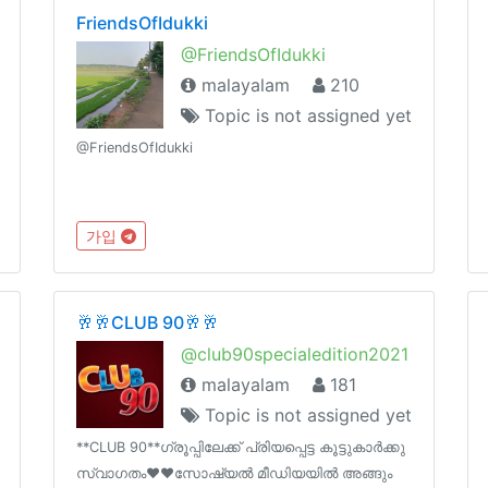
FriendsOfIdukki
@FriendsOfIdukki
malayalam
210
Topic is not assigned yet
@FriendsOfIdukki
가입
🥂🥂CLUB 90🥂🥂
@club90specialedition2021
malayalam
181
Topic is not assigned yet
**CLUB 90**ഗ്രൂപ്പിലേക്ക് പ്രിയപ്പെട്ട കൂട്ടുകാർക്കു
സ്വാഗതം❤❤സോഷ്യൽ മീഡിയയിൽ അങ്ങും