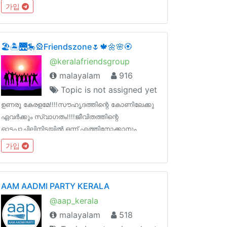
가입
🏖🏝🌉🎠🎡Friendszone🌷🍁🌼🌸🏵
@keralafriendsgroup
malayalam
916
Topic is not assigned yet
ഉണരൂ കേരളമേ!!!!സൗഹൃദത്തിന്റെ കോണിലേക്കു
ഏവർക്കും സ്വാഗതം!!!!ജീവിതത്തിന്റെ
ഓട്ടപാച്ചിലിനിടയിൽ ഒന്ന് എത്തിനോക്കാനും
കൊച്ചു കൊച്ചു കാര്യങ്ങൾ പങ്കിടാനുമാണ് ഈ
가입
ഗ്രൂപ്പ്!!!എന്നും നല്ല മനസും ചിന്തയും
പ്രവർത്തിയുമായി മുന്നോട്ടു പോവാനായി
ശ്രമിക്കുക!!!!
AAM AADMI PARTY KERALA
@aap_kerala
malayalam
518