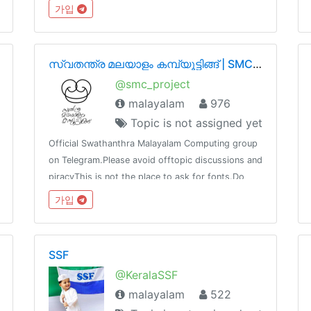
가입
സ്വതന്ത്ര മലയാളം കമ്പ്യൂട്ടിങ്ങ്‌ | SMC Project
@smc_project
malayalam
976
Topic is not assigned yet
Official Swathanthra Malayalam Computing group
on Telegram.Please avoid offtopic discussions and
piracyThis is not the place to ask for fonts.Do
introduce yourself / state the reason you joined
가입
the group, or you maybe removed.
https://smc.org.in
SSF
@KeralaSSF
malayalam
522