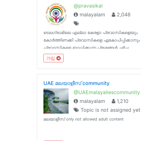
@pravasikal
malayalam
2,048
ടെലഗ്രാമിലെ എല്ലാ കേരളാ പ്രവാസികളെയും
കോർത്തിണക്കി പ്രവാസികളെ ഏകോപിപ്പിക്കാനും
പ്രവാസികളെ ബാധിക്കുന്ന പ്രശ്നങ്ങള്‍ ചര്‍ച്ച
ചെയ്യാനും പിന്നെ കുറച്ച് കളിയും തമാശയും
가입
എല്ലാ ഉള്‍പ്പെടുത്തുക എന്ന ലക്ഷ്യത്തിൽ
മുന്നോട്ട് പോകുന്ന ഗ്രൂപ്പാണ് കേരളാ പ്രവാസീ
കൂട്ടായ്മ
UAE മലയാളീസ് community
@UAEmalayaliescommunity
malayalam
1,210
Topic is not assigned yet
മലയാളീസ് only not allowed adult content