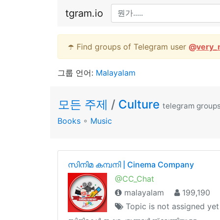
tgram.io
☂️ Find groups of Telegram user
@
very_
그룹 언어:
Malayalam
모든 주제
/
Culture
telegram group
Books
∘
Music
സിനിമ കമ്പനി | Cinema Company
@CC_Chat
malayalam
199,190
Topic is not assigned yet