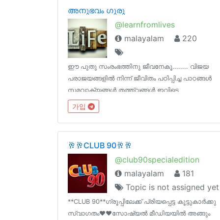
അനുഭവം ഗുരു
@learnfromlives
malayalam
220
ഈ പുതു സംരംഭത്തിനു ജീവനേകൂ........ വിജയ
പരാജയങ്ങളിൽ നിന്ന് ജീവിതം പഠിപ്പിച്ച പാഠങ്ങൾ
സമവാക്യങ്ങൾ തത്ത്വങ്ങൾ ഇവിടെ
പങ്കുവെക്കൂ.... ചില ജീവിതങ്ങൾക്കത്
가입
വെളിച്ചമായേക്കാം
🥂🥂CLUB 90🥂🥂
@club90specialedition
malayalam
181
Topic is not assigned yet
**CLUB 90**ഗ്രൂപ്പിലേക്ക് പ്രിയപ്പെട്ട കൂട്ടുകാർക്കു
സ്വാഗതം❤❤സോഷ്യൽ മീഡിയയിൽ അങ്ങും