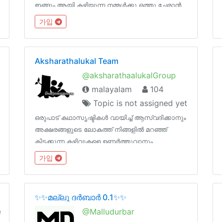
ഇങ്ങും ആയി കഴിയുന്ന നമ്മൾക്കു ഒത്തു ചേരാൻ
ചെറിയൊരു പ്ലാറ്റ്ഫോം 💪💪❤❤ഈ അവസരം
가입
മിസ്സ്‌ ആകരുതേജോയിൻ ആൻഡ് സപ്പോർട്ട്
ഗയ്‌സ് 😍😍🥰🥰😘😘😘 😍❤വെൽക്കം ഔർ
ഫാമിലി❤😍
Aksharathalukal Team
@aksharathaalukalGroup
malayalam
104
Topic is not assigned yet
ഒരുപാട് കഥാസൃഷ്ടികൾ വായിച്ച് ആസ്വദിക്കാനും
അക്ഷരങ്ങളുടെ ലോകത്ത് നിങ്ങളിൽ മറഞ്ഞ്
കിടക്കുന്ന കഴിവുകളെ ഉണർത്തുവാനും
വേണ്ടിയുള്ള ഒരു തുറന്ന പുസ്തകമാണ് ഈ
가입
അക്ഷരത്താളുകൾ.
✨✨മല്ലു ദർബാർ 0.1✨✨
e
@Malludurbar