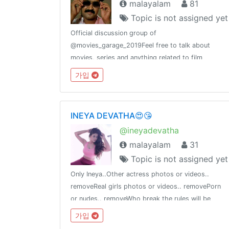
malayalam
81
Topic is not assigned yet
Official discussion group of
@movies_garage_2019Feel free to talk about
movies, series and anything related to film
industry. Members can also request/send files and
가입
we will post it directly to the channel.Respect
others and help each other.😉😉😉
INEYA DEVATHA😍😘
@ineyadevatha
malayalam
31
Topic is not assigned yet
Only Ineya..Other actress photos or videos..
removeReal girls photos or videos.. removePorn
or nudes.. removeWho break the rules will be
removed without warning.. enjoy fapping for our
가입
Goddess Ineya😍