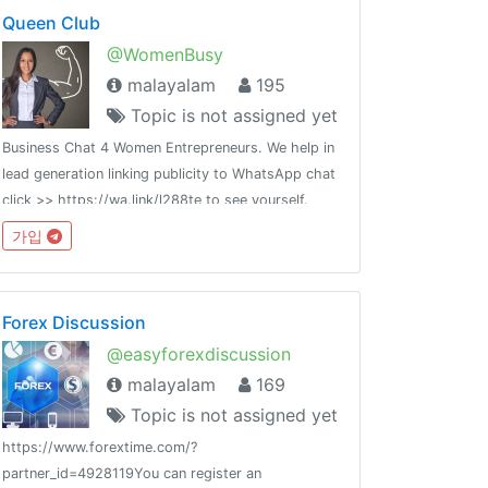
Queen Club
@WomenBusy
malayalam
195
Topic is not assigned yet
Business Chat 4 Women Entrepreneurs. We help in
lead generation linking publicity to WhatsApp chat
click >> https://wa.link/l288te to see yourself.
Members should verify other Members credentials
가입
beforehand.
Forex Discussion
@easyforexdiscussion
malayalam
169
Topic is not assigned yet
https://www.forextime.com/?
partner_id=4928119You can register an