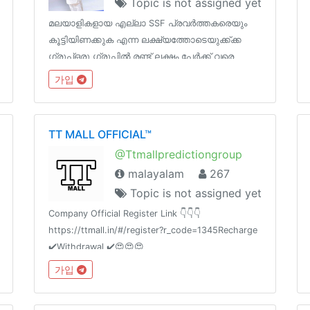
Topic is not assigned yet
മലയാളികളായ എല്ലാ SSF പ്രവർത്തകരെയും
കൂട്ടിയിണക്കുക എന്ന ലക്ഷ്യത്തോടെയുക്ക്ക്ക
ഗ്രൂപ്ഒരു ഗ്രൂപ്പില്‍ രണ്ട് ലക്ഷം പേര്‍ക്ക് വരെ
അംഗമാവാം പോരാത്തതിന്ന് മെമ്മറികാര്‍‌ഡ്
가입
നിറയും എന്ന കാരണത്താല്‍ ഡിലീറ്റ് ചെയണ്ട
തുടങ്ങിയ പ്രത്യേകതകളെ
ഉപയോഗപ്പെടുത്തിക്കൊണ്ട്
TT MALL OFFICIAL™
@Ttmallpredictiongroup
malayalam
267
Topic is not assigned yet
Company Official Register Link 👇👇👇
https://ttmall.in/#/register?r_code=1345Recharge
✔️Withdrawal ✔️😍😍😍
가입