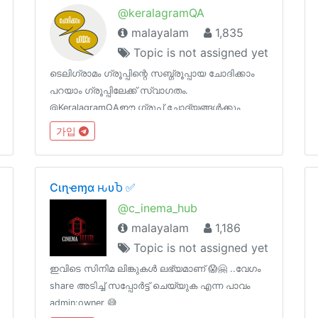
@keralagramQA
malayalam
1,835
Topic is not assigned yet
ടെലിഗ്രാമം ഗ്രൂപ്പിന്റെ സബ്ഗ്രൂപ്പായ ചോദിക്കാം
പറയാം ഗ്രൂപ്പിലേക്ക് സ്വാഗതം.
@KeralagramQAഈ ഗ്രൂപ്പ് ചോദ്യങ്ങള്‍ക്കും
അവയ്ക്ക് ഉത്തരം നല്‍കുന്നതിനും വേണ്ടി
가입
മാത്രമുള്ളതാണ്. മറ്റു യാതൊരു മെസേജുകളും
അനുവദിക്കുന്നതല്ല. അത്തരം ആവശ്യങ്ങള്‍ക്ക്
@keralagram .
Cιɳҽɱα ԋυႦ ✅
@c_inema_hub
malayalam
1,186
Topic is not assigned yet
ഇവിടെ സിനിമ ലിങ്കുകൾ ലഭ്യമാണ് 😱🤗 ..വേഗം
share അടിച്ച് സപ്പോർട്ട് ചെയ്യുക എന്ന പാവം
admin:owner 😅