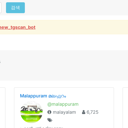
검색
new_tgscan_bot
s
Malappuram മലപ്പുറം
@malappuram
malayalam
6,725