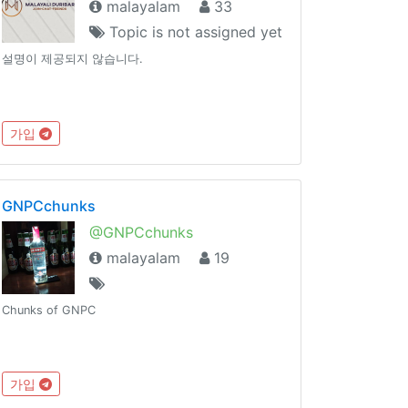
malayalam
33
Topic is not assigned yet
설명이 제공되지 않습니다.
가입
GNPCchunks
@GNPCchunks
malayalam
19
Chunks of GNPC
가입