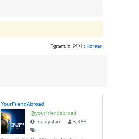
Tgram.io 언어 :
Korean
YourFriendAbroad
@yourfriendabroad
malayalam
5,868