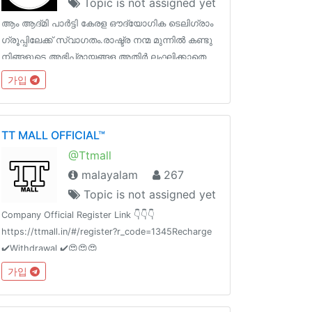
Topic is not assigned yet
ആം ആദ്മി പാർട്ടി കേരള ഔദ്യോഗിക ടെലിഗ്രാം
ഗ്രൂപ്പിലേക്ക് സ്വാഗതം.രാഷ്ട്ര നന്മ മുന്നില്‍ കണ്ടു
നിങ്ങളുടെ അഭിപ്രായങ്ങള അതിര്‍ ലംഘിക്കാതെ
പറയുവാനുള്ള ഒരിടം. Rule's 👇
가입
http://telegra.ph/Aam-Aadmi-Party---
Description-06-24ഔദ്യോഗിക ചാനൽ
@aapkerala
TT MALL OFFICIAL™
@Ttmall
malayalam
267
Topic is not assigned yet
Company Official Register Link 👇👇👇
https://ttmall.in/#/register?r_code=1345Recharge
✔️Withdrawal ✔️😍😍😍
가입