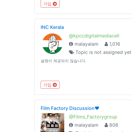
가입
INC Kerala
@kpccdigitalmediacell
malayalam
1,016
Topic is not assigned yet
설명이 제공되지 않습니다.
가입
Film Factory Discussion❤️
@Films_Factorygroup
malayalam
808