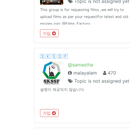
Topic is not assigned yet
This group is for requesting films ,we will try to
upload films as per your requestFor latest and old
movies join: @Films_Factory
가입
🇸 🇰 🇸 🇸 🇫
@samastha
malayalam
470
Topic is not assigned yet
설명이 제공되지 않습니다.
가입