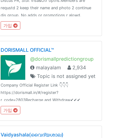
Discus PR, Stdt Visa&Otr optns.Members are
requstd 2 keep their name and photo 2 continue
dis group. No adds or promotions r alowd.
가입
DORISMALL OFFICIAL™
@dorismallpredictiongroup
malayalam
2,934
Topic is not assigned yet
Company Official Register Link 👇👇👇
https://dorismall.in/#/register?
r_code=2803Recharge and Withdraw✔✔✔
가입
Vaidyashala(വൈദ്യശാല)