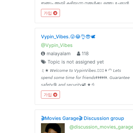
ഇങ്ങും ആയി കഴിയുന്ന നമ്മൾക്കു ഒത്തു ചേരാൻ
ചെറിയൊരു പ്ലാറ്റ്ഫോം 💪💪❤❤ഈ അവസരം
가입
മിസ്സ്‌ ആകരുതേജോയിൻ ആൻഡ് സപ്പോർട്ട്
ഗയ്‌സ് 😍😍🥰🥰😘😘😘 😍❤വെൽക്കം ഔർ
ഫാമിലി❤😍
Vypin_Vibes.😜😂👌😎🕊
@Vypin_Vibes
malayalam
118
Topic is not assigned yet
ミ★ 𝘞𝘦𝘭𝘤𝘰𝘮𝘦 𝘵𝘰 𝘝𝘺𝘱𝘪𝘯𝘝𝘪𝘣𝘦𝘴.👱🏽‍♂️👩‍🦳 𝘓𝘦𝘵𝘴
𝘴𝘱𝘦𝘯𝘥 𝘴𝘰𝘮𝘦 𝘵𝘪𝘮𝘦 𝘧𝘰𝘳 𝘧𝘳𝘪𝘦𝘯𝘥𝘴👬👭👫. 𝘎𝘶𝘢𝘳𝘢𝘯𝘵𝘦𝘦
𝘴𝘢𝘧𝘦𝘵𝘺🔞 𝘢𝘯𝘥 𝘴𝘦𝘤𝘶𝘳𝘪𝘵𝘺🔐 ★彡
가입
🎬Movies Garage🎬 Discussion group
@discussion_movies_garag