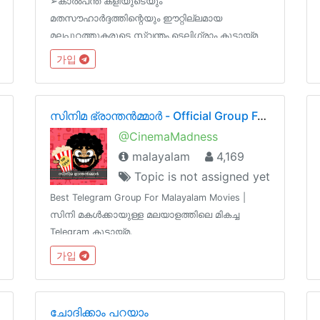
➢കാൽപന്ത് കളിയുടെയും
മതസൗഹാർദ്ദത്തിന്റെയും ഈറ്റില്ലമായ
?
മലപ്പുറത്തുകരുടെ സ്വന്തം,ടെലിഗ്രാം കൂട്ടായ്മ
✯കിനാവിലെ
가입
മലപ്പുറം✯@malappuramരാഷ്ട്രീയമതജാതിഭേദമന്യേ
ആർക്കും അംഗമാകാം ➢ ➢ ➢യഥാർത്ഥ ചിന്തകർ
👉 @RightThinkersമലപ്പുറം ന്യൂസ് 👉
സിനിമ ഭ്രാന്തൻമ്മാർ - Official Group For Malayalam Movies
@MalappuramChannel
@CinemaMadness
malayalam
4,169
Topic is not assigned yet
Best Telegram Group For Malayalam Movies |
സിനി മകൾക്കായുള്ള മലയാളത്തിലെ മികച്ച
Telegram കൂട്ടായ്മ.
가입
ചോദിക്കാം പറയാം