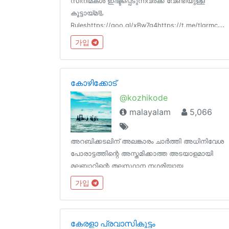
സിനിമകൾ ഇഷ്ടപ്പെടുന്നവർക്ക് വേണ്ടിയുള്ള
കൂട്ടായ്മ📃
Ruleshttps://goo.gl/xBw7g4https://t.me/tlgrmcbot
start=cc_chat-review📝FAQhttps://goo.gl/uEXdtK
가입
📋Channel List @cc_links💳Paid
Promotion@godfatherOO7
കോഴിക്കോട്
@kozhikode
malayalam
5,066
അറബിക്കടലിന് അലങ്കാരം ചാർത്തി അധിനിവേശ
പോരാട്ടത്തിന്റെ അസ്തമിക്കാത്ത അടയാളമായി
മലബാറിന്റെ തലസ്ഥാന നഗരിയായ
കോഴിക്കോട്...സാമൂതിരിയുടെ തേരോട്ടങ്ങൾക്ക്
가입
ധൈര്യത്തിന്റെയും ധൈഷണീകതയുടെയും
പടയങ്കി പുതപ്പിച്ച കുഞ്ഞാലി മരക്കാറുടെ
ഓർമ്മകൾ ഓളം തല്ലുന്ന കോഴിക്കോട്
കേരളാ പ്രവാസികൂട്ടം