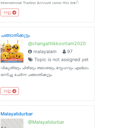
International Trading Account using this link👆
가입
ചങ്ങാതിക്കൂട്ടം
@changathikkoottam2020
malayalam
97
Topic is not assigned yet
വികൃതിയും ചിരിയും തമാശയും സ്നേഹവും എല്ലാം
ഒന്നിച്ചു ചേർന്ന ചങ്ങാതിക്കൂട്ടം
가입
Malayalidurbar
@Malayalidurbar