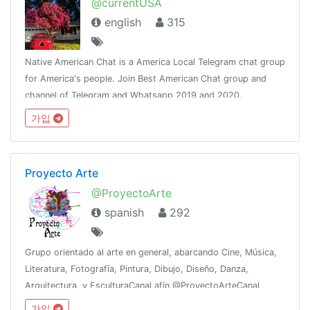
@currentUSA
english
315
Native American Chat is a America Local Telegram chat group
for America's people. Join Best American Chat group and
channel of Telegram and Whatsapp 2019 and 2020.
가입
Proyecto Arte
@ProyectoArte
spanish
292
Grupo orientado al arte en general, abarcando Cine, Música,
Literatura, Fotografía, Pintura, Dibujo, Diseño, Danza,
Arquitectura, y EsculturaCanal afín @ProyectoArteCanal
가입