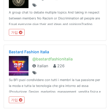
A group chat to debate multiple topics And taking in respect
between members No Racism or Discrimination all people are
Equal everyone give their and ideas and opinionsTrading,
bitcoin or products advertising not allowed is not an
가입
advertisement group
Bastard Fashion Italia
@bastardfashionitalia
italian
226
Su BFI puoi condividere con tutti i membri la tua passione per
la moda e tutta la tecnologia che gira intorno ad essa
(Produzione, Design, marketing, management, vendita fisica e
online)regole: https://pastebin.com/raw/vU3jKQcS
가입