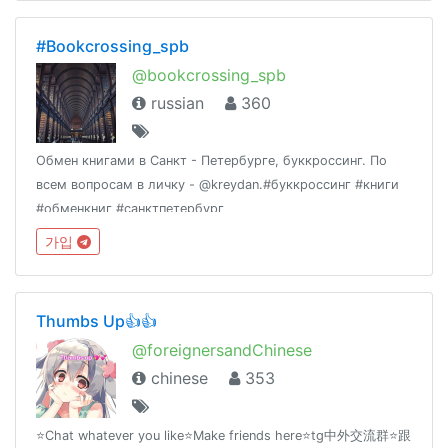
#Bookcrossing_spb
@bookcrossing_spb
russian
360
Обмен книгами в Санкт - Петербурге, буккроссинг. По
всем вопросам в личку - @kreydan.#буккроссинг #книги
#обменкниг #санктпетербург
가입
Thumbs Up👍👍
@foreignersandChinese
chinese
353
⭐️Chat whatever you like⭐️Make friends here⭐️tg中外交流群⭐️跟