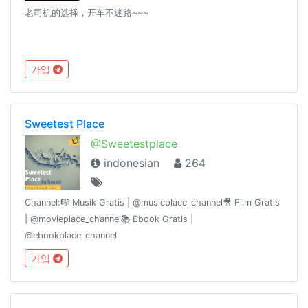
老司机的选择，开车不迷路~~~
가입
Sweetest Place
@Sweetestplace
indonesian
264
Channel:🎼 Musik Gratis | @musicplace_channel🎥 Film Gratis
| @movieplace_channel📚 Ebook Gratis |
@ebookplace_channel
가입