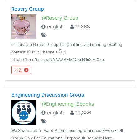
Rosery Group
@Rosery_Group
english
11,363
✅ This is a Global Group for Chatting and sharing exciting
content.💢 Our Channels 👇🆔
https://t.me/joinchat/AAAAAEMsQknN1ii3iHrXzg
가입
Engineering Discussion Group
@Engineering_Ebooks
english
10,336
We Share and forward All Engineering branches E-Books ●
Group Only For Educational Purpose.● Request Here -