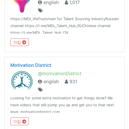
english
1,017
https://MDL.lifeTrustchain for Talent Sourcing IndustryRussian
channel https://t.me/MDL_Talent_Hub_RUChinese channel
https://t.me/MDL_Talent_Hub_CN
가입
Motivation District
@motivationDistrict
english
931
Looking for some extra motivation to get things done? We
have videos that will pump you up and get you to that next
level. motivationdistrict.com
가입