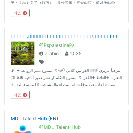
因；支持方舟子（打假）。反对五毛；反对中医；反对伪科学、
阴谋论；反对种族歧视、民族歧视、性别歧视、性取向歧视，地
가입
域歧视、年龄歧视等各种歧视！
شۣۗـۙبۣۗـۙآبۣۗـۙ وُصۣۗـۙبۣۗـۙآيۣۗہآ آلَعۣۗـۙربۣۗـۙ ❤
@PspalestinePs
arabic
1,035
📡¦ مرحبأ عزيري 👋🏻 القوانين كلاتي 👇📣🔖¦ ممنوع نشر الروابط ➕
التعارك ➕الغلاط ➕الكفر 🔖¦ ممنوع التكلم او نشر صور اباحيه 🚫❌ 🔖¦
ممنوع اعاده توجيه➕احترام المدراء والمشرفين🔖¦ ممنوع الغزل➕
الخاص ➕ تابعونا @zo788
가입
MDL Talent Hub (EN)
@MDL_Talent_Hub