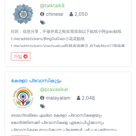
@talktalk8
chinese
2,050
社区：信息分享，不做井底之蛙欢迎添加以下贴纸小阿giao贴纸
t.me/addstickers/BingDuGiao小花花贴纸
t.me/addstickers/xiaohuahua投稿咨询建议 @Talk8bot订阅病毒
频道 @info000
가입
കേരളാ പ്രവാസികൂട്ടം
@pravasikal
malayalam
2,048
ടെലഗ്രാമിലെ എല്ലാ കേരളാ പ്രവാസികളെയും
കോർത്തിണക്കി പ്രവാസികളെ ഏകോപിപ്പിക്കാനും
പ്രവാസികളെ ബാധിക്കുന്ന പ്രശ്നങ്ങള്‍ ചര്‍ച്ച ചെയ്യാനും