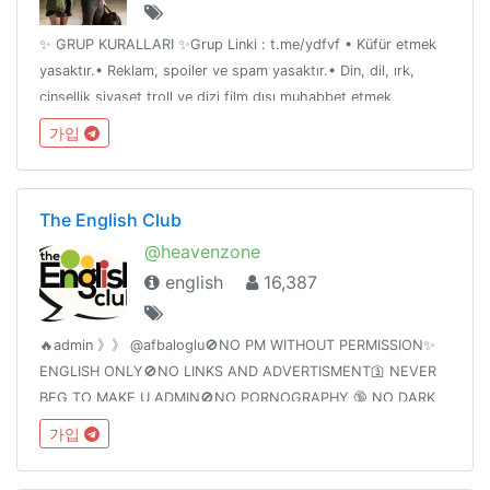
✨ GRUP KURALLARI ✨Grup Linki : t.me/ydfvf • Küfür etmek
yasaktır.• Reklam, spoiler ve spam yasaktır.• Din, dil, ırk,
cinsellik siyaset troll ve dizi film dışı muhabbet etmek
yasaktır.• Özelden link paylaşımı ve kişileri rahatsız etmek
가입
yasaktır
The English Club
@heavenzone
english
16,387
🔥admin 》》 @afbaloglu🚫NO PM WITHOUT PERMISSION✨
ENGLISH ONLY🚫NO LINKS AND ADVERTISMENT🛐 NEVER
BEG TO MAKE U ADMIN🚫NO PORNOGRAPHY 🔞 NO DARK
SOUL MEMES. ✨BE NICE, HAVE FUN🌠 TYPE @admin TO
가입
REPORT🚫NO RELIGIOUS🔞 🚭 🚱