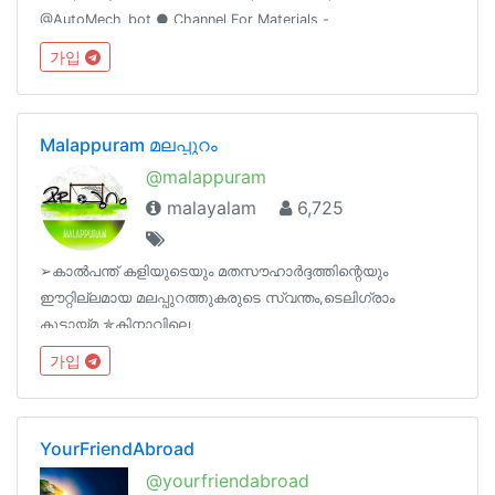
@AutoMech_bot ● Channel For Materials -
@Engineering_Ebooks1● DMCA / Copyright Claim -
가입
@DmcaCRCRoBot● Powered By @AdsFather
Malappuram മലപ്പുറം
@malappuram
malayalam
6,725
➢കാൽപന്ത് കളിയുടെയും മതസൗഹാർദ്ദത്തിന്റെയും
ഈറ്റില്ലമായ മലപ്പുറത്തുകരുടെ സ്വന്തം,ടെലിഗ്രാം
കൂട്ടായ്മ ✯കിനാവിലെ
മലപ്പുറം✯@malappuramരാഷ്ട്രീയമതജാതിഭേദമന്യേ ആർക്കും
가입
അംഗമാകാം ➢ ➢ ➢യഥാർത്ഥ ചിന്തകർ 👉
@RightThinkersമലപ്പുറം ന്യൂസ് 👉 @MalappuramChannel
YourFriendAbroad
@yourfriendabroad