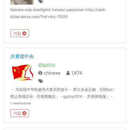
Kamera acip istediginiz herseyi yapiyorum http://canli-
kizlar.derya.com/?ref=dry-75351
가입
共青团中央
@gqtzy
chinese
1,674
・ 为实现中华民族伟大复兴而奋斗・ 群主永远正确 · 无情bot・
禁止异端言论 · 共青团微信： - gqtzy2014・ 共青团电报： -
t.me/gqtxw
가입