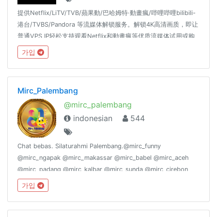
提供Netflix/LiTV/TVB/蘋果動/巴哈姆特·動畫瘋/哔哩哔哩bilibili-
港台/TVBS/Pandora 等流媒体解锁服务。解锁4K高清画质，即让
普通VPS IP轻松支持观看Netflix和動畫瘋等优质流媒体试用或购
买服务，看置顶内容！
가입
Mirc_Palembang
@mirc_palembang
indonesian
544
Chat bebas. Silaturahmi Palembang.@mirc_funny
@mirc_ngapak @mirc_makassar @mirc_babel @mirc_aceh
@mirc_padang @mirc_kalbar @mirc_sunda @mirc_cirebon
@mirc_sukabumi @mirc_suramadu @mirc_joglosemar
가입
@mirc_bekasi @mirc_pekanbaru @mirc_jogja @mirc_ambon,