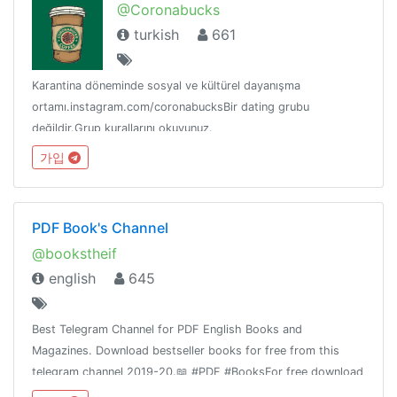
@Coronabucks
turkish
661
Karantina döneminde sosyal ve kültürel dayanışma
ortamı.instagram.com/coronabucksBir dating grubu
değildir.Grup kurallarını okuyunuz.
가입
PDF Book's Channel
@bookstheif
english
645
Best Telegram Channel for PDF English Books and
Magazines. Download bestseller books for free from this
telegram channel 2019-20.📖 #PDF #BooksFor free download
books, join: https://t.me/PDFBooksChannel