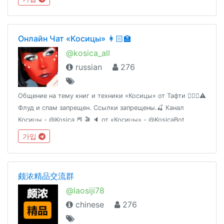
Онлайн Чат «Косицы» 👩🏻‍🏫
@kosica_all
russian
276
Общение на тему книг и техники «Косицы» от Тафти 🙎🏻‍♀️⚠️
Флуд и спам запрещен. Ссылки запрещены.🍒 Канал
Косицы - @Kosica 📕 🎬 🔈 от «Косицы» - @KosicaBot
가입
颇浓精品交流群
@laosiji78
chinese
276