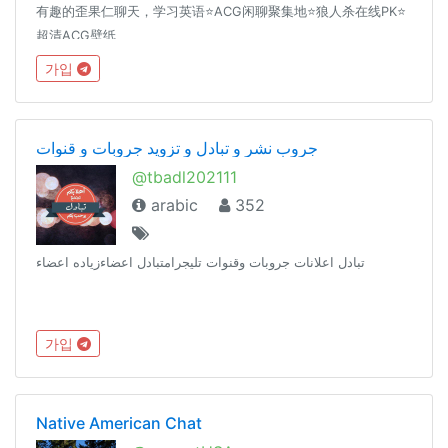
有趣的歪果仁聊天，学习英语⭐️ACG闲聊聚集地⭐️狼人杀在线PK⭐️
超清ACG壁纸
가입
جروب نشر و تبادل و تزويد جروبات و قنوات
@tbadl202111
arabic
352
تبادل اعلانات جروبات وقنوات تليجرامتبادل اعضاءزياده اعضاء
가입
Native American Chat