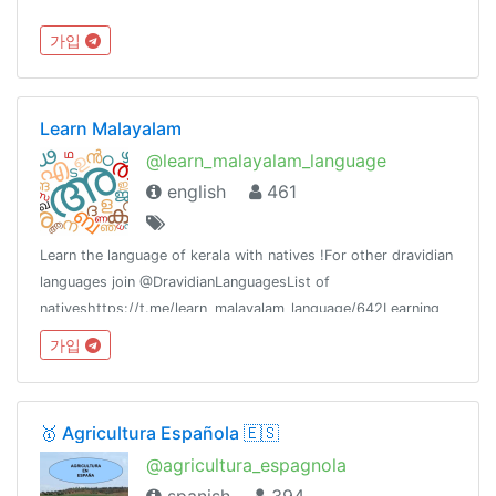
가입
Learn Malayalam
@learn_malayalam_language
english
461
Learn the language of kerala with natives !For other dravidian
languages join @DravidianLanguagesList of
nativeshttps://t.me/learn_malayalam_language/642Learning
resources @resources_ml
가입
🥇 Agricultura Española 🇪🇸
@agricultura_espagnola