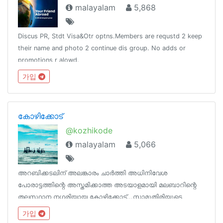
malayalam
5,868
Discus PR, Stdt Visa&Otr optns.Members are requstd 2 keep
their name and photo 2 continue dis group. No adds or
promotions r alowd.
가입
കോഴിക്കോട്
@kozhikode
malayalam
5,066
അറബിക്കടലിന് അലങ്കാരം ചാർത്തി അധിനിവേശ
പോരാട്ടത്തിന്റെ അസ്തമിക്കാത്ത അടയാളമായി മലബാറിന്റെ
തലസ്ഥാന നഗരിയായ കോഴിക്കോട്...സാമൂതിരിയുടെ
തേരോട്ടങ്ങൾക്ക് ധൈര്യത്തിന്റെയും ധൈഷണീകതയുടെയും
가입
പടയങ്കി പുതപ്പിച്ച കുഞ്ഞാലി മരക്കാറുടെ ഓർമ്മകൾ ഓളം