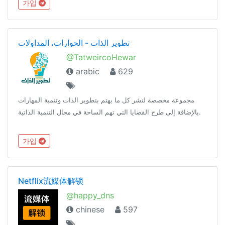
가입
تطوير الذات - الحوارات، المداولات
@TatweircoHewar
arabic
629
مجموعة مخصصة لنشر كل ما يهتم بتطوير الذات وتنمية المهارات
بالإضافة إلى طرح القضايا التي تهم الساحة في مجال التنمية الذاتية.
가입
Netflix流媒体解锁
@happy_dns
chinese
597