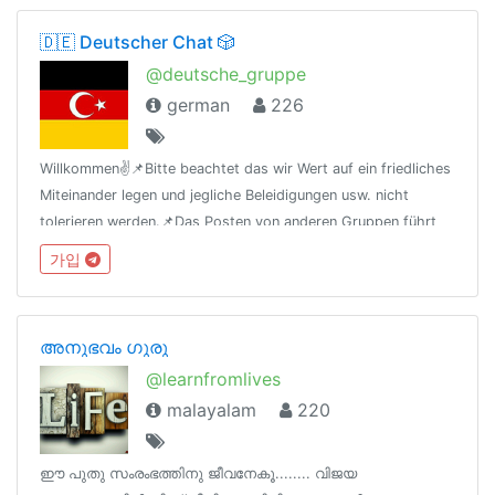
🇩🇪 Deutscher Chat 🎲
@deutsche_gruppe
german
226
Willkommen✌️📌Bitte beachtet das wir Wert auf ein friedliches
Miteinander legen und jegliche Beleidigungen usw. nicht
tolerieren werden.📌Das Posten von anderen Gruppen führt
zum Kick!⚠️Es wird "deutsch" geschrieben⚠️🔞Channel ist ab
가입
18!🔞
അനുഭവം ഗുരു
@learnfromlives
malayalam
220
ഈ പുതു സംരംഭത്തിനു ജീവനേകൂ........ വിജയ