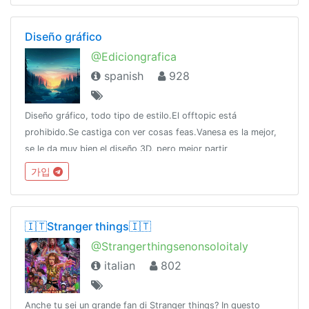
Diseño gráfico
@Ediciongrafica
spanish
928
Diseño gráfico, todo tipo de estilo.El offtopic está
prohibido.Se castiga con ver cosas feas.Vanesa es la mejor,
se le da muy bien el diseño 3D, pero mejor partir
piernas.https://discord.gg/jvz3r2bhttps://telegra.ph/Reto-
가입
para-suciDelMes-02-08
🇮🇹Stranger things🇮🇹
@Strangerthingsenonsoloitaly
italian
802
Anche tu sei un grande fan di Stranger things? In questo