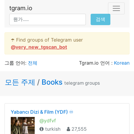
tgram.io
검색
☂️ Find groups of Telegram user
@
very_new_tgscan_bot
그룹 언어:
전체
Tgram.io 언어 :
Korean
모든 주제
/
Books
telegram groups
Yabancı Dizi & Film (YDF) ♾
@ydfvf
turkish
27,555