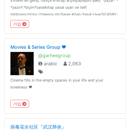
Evrenin en geniş Türkçe e-kitap arşivipaylaşım şekli: *yazar* -
*yazın*.*biçim*sanalkitap yasal uyarı ve telif
bildirgesi:https://telegra.ph/Sanal-Kitap-Yasal-Uyar%C4%B1-
ve-Telif-Bildirgesi-08-05çatı: @sanalcati
가입
Movies & Series Group ❤️
@garheegroup
arabic
2,063
Cinema fills in the empty spaces in your life and your
loneliness 🖤
가입
病毒花🌼社区『武汉肺炎』