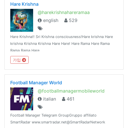
Hare Krishna
@harekrishnahareramaa
english
529
Hare Krishna!! Sri Krishna consciousness!Hare krishna Hare
krishna Krishna Krishna Hare Hare! Hare Rama Hare Rama
Rama Rama Hare
Hare!link:https://t.me/harekrishnahareramaaPeace by
가입
Chanting Hare Krishna Maha Mantra,Reading Bhagavad-Gita,
Bhagvatam!
Football Manager World
@footballmanagermobileworld
italian
461
Football Manager Telegram GroupGruppo affiliato
SmartRadar www.smartradar.net@SmartRadarNetwork