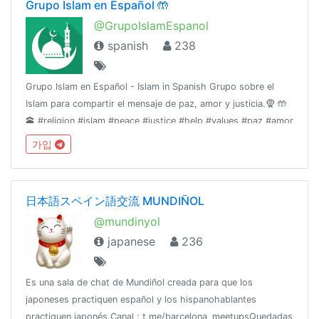
Grupo Islam en Español 🤲
@GrupoIslamEspanol
spanish
238
Grupo Islam en Español - Islam in Spanish Grupo sobre el
Islam para compartir el mensaje de paz, amor y justicia.🧕 🤲
🕋 #religion #islam #peace #justice #help #values #paz #amor
#love #spanish
가입
日本語スペイン語交流 MUNDIÑOL
@mundinyol
japanese
236
Es una sala de chat de Mundiñol creada para que los
japoneses practiquen español y los hispanohablantes
practiquen japonés.Canal : t.me/barcelona_meetupsQuedadas