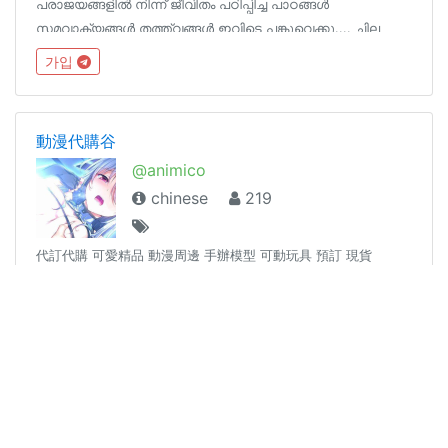
പരാജയങ്ങളിൽ നിന്ന് ജീവിതം പഠിപ്പിച്ച പാഠങ്ങൾ
സമവാക്യങ്ങൾ തത്ത്വങ്ങൾ ഇവിടെ പങ്കുവെക്കൂ.... ചില
ജീവിതങ്ങൾക്കത് വെളിച്ചമായേക്കാം
가입
動漫代購谷
@animico
chinese
219
代訂代購 可愛精品 動漫周邊 手辦模型 可動玩具 預訂 現貨
가입
Priya Pandey (Writer)
@priyapandeywrites