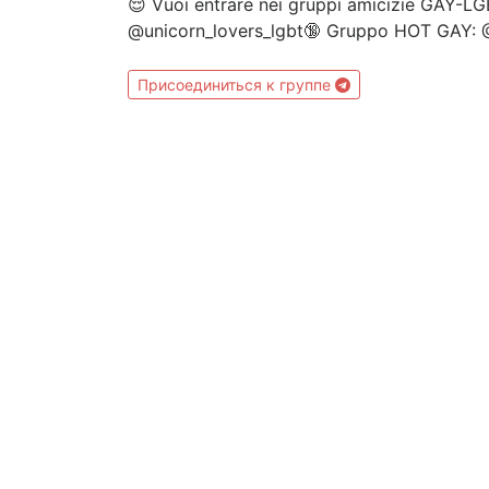
😌 Vuoi entrare nei gruppi amicizie GAY-LGB
@unicorn_lovers_lgbt🔞 Gruppo HOT GAY: 
Присоединиться к группе