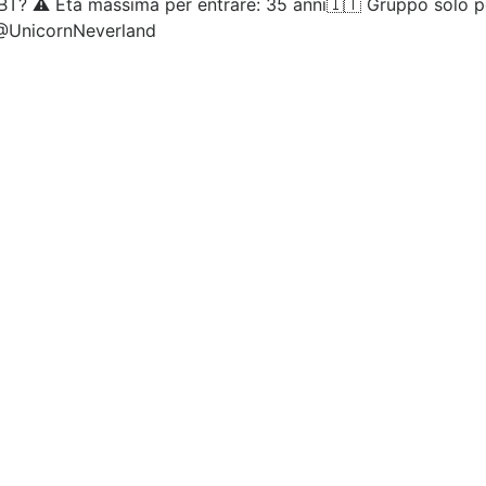
T? ⚠️ Età massima per entrare: 35 anni🇮🇹 Gruppo solo per 
@UnicornNeverland