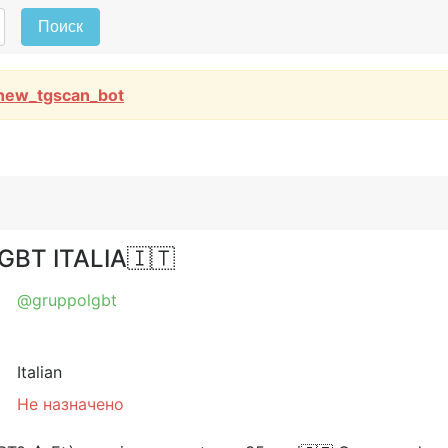
Поиск
new_tgscan_bot
GBT ITALIA🇮🇹
@gruppolgbt
Italian
Не назначено