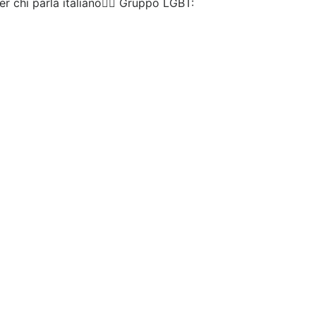
chi parla italiano🏳️‍🌈 Gruppo LGBT: