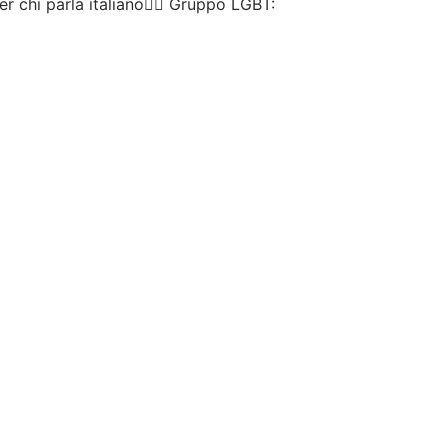
chi parla italiano🏳️‍🌈 Gruppo LGBT: