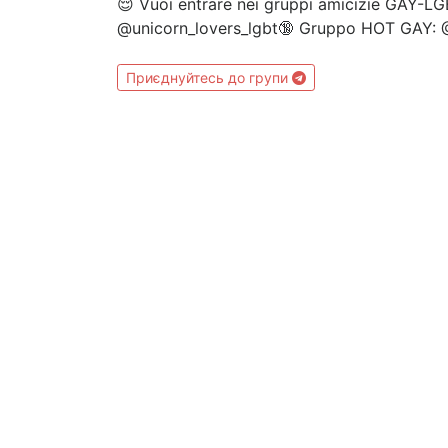
😌 Vuoi entrare nei gruppi amicizie GAY-LGB
@unicorn_lovers_lgbt🔞 Gruppo HOT GAY: 
Приєднуйтесь до групи