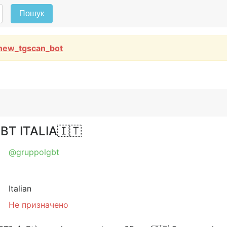
Пошук
new_tgscan_bot
BT ITALIA🇮🇹
@gruppolgbt
Italian
Не призначено