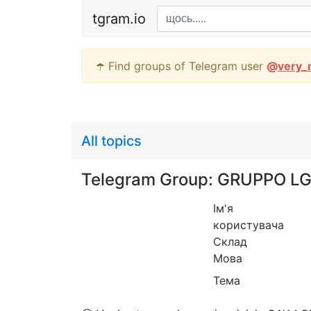
tgram.io
☂️ Find groups of Telegram user
@
very_
All topics
Telegram Group: GRUPPO LG
Ім'я
користувача
Склад
Мова
Тема