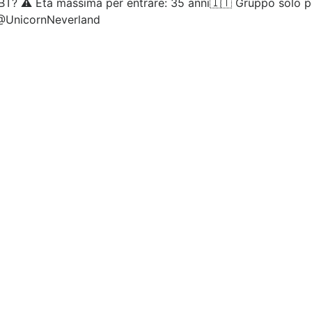
T? ⚠️ Età massima per entrare: 35 anni🇮🇹 Gruppo solo per 
@UnicornNeverland