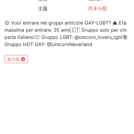
主题
尚未分配
😌 Vuoi entrare nei gruppi amicizie GAY-LGBT? ⚠️ Età
massima per entrare: 35 anni🇮🇹 Gruppo solo per chi
parla italiano🏳️‍🌈 Gruppo LGBT: @unicorn_lovers_lgbt🔞
Gruppo HOT GAY: @UnicornNeverland
加入组