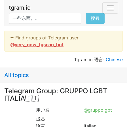
tgram.io
搜尋
☂️ Find groups of Telegram user
@
very_new_tgscan_bot
Tgram.io 语言:
Chinese
All topics
Telegram Group: GRUPPO LGBT
ITALIA🇮🇹
用户名
@gruppolgbt
成员
语言
Italian