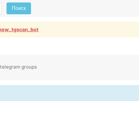
Поиск
new_tgscan_bot
telegram groups