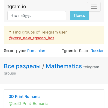
tgram.io
Поиск
☂️ Find groups of Telegram user
@
very_new_tgscan_bot
Язык групп:
Romanian
Tgram.io Язык:
Russian
Все разделы
/
Mathematics
telegram
groups
3D Print Romania
@treiD_Print_Romania