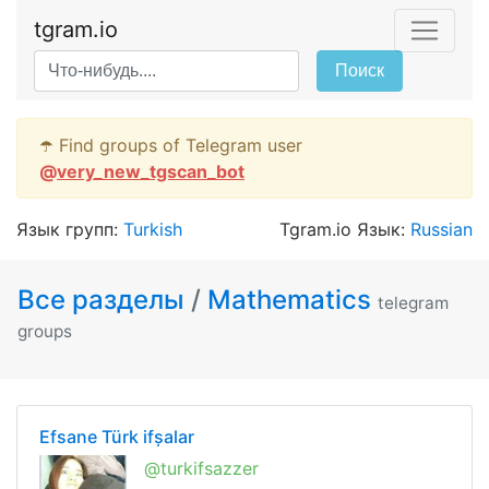
tgram.io
Поиск
☂️ Find groups of Telegram user
@
very_new_tgscan_bot
Язык групп:
Turkish
Tgram.io Язык:
Russian
Все разделы
/
Mathematics
telegram
groups
Efsane Türk ifșalar
@turkifsazzer