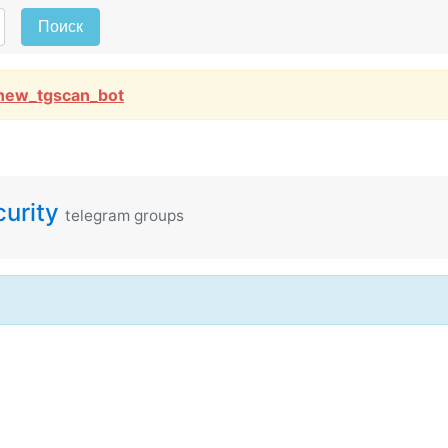
Поиск
new_tgscan_bot
urity
telegram groups