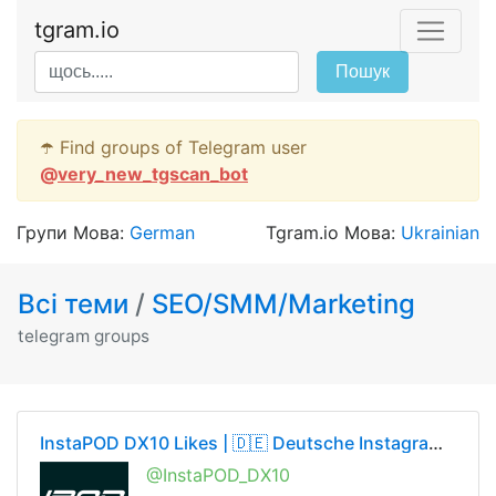
tgram.io
Пошук
☂️ Find groups of Telegram user
@
very_new_tgscan_bot
Групи Мова:
German
Tgram.io Мова:
Ukrainian
Всі теми
/
SEO/SMM/Marketing
telegram groups
InstaPOD DX10 Likes | 🇩🇪 Deutsche Instagram-Gruppe 🇩🇪
@InstaPOD_DX10