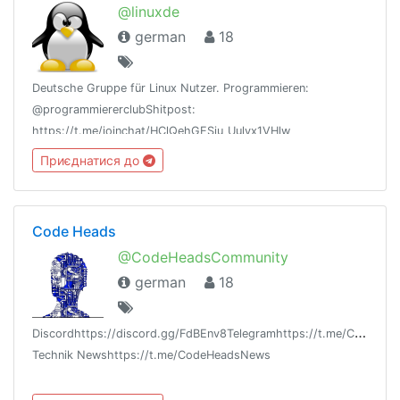
@linuxde
german
18
Deutsche Gruppe für Linux Nutzer. Programmieren:
@programmiererclubShitpost:
https://t.me/joinchat/HClQehGESiu_Uulyx1VHlw
Приєднатися до
Code Heads
@CodeHeadsCommunity
german
18
D
iscordhttps://discord.gg/FdBEnv8Telegramhttps://t.me/CodeHea
Technik Newshttps://t.me/CodeHeadsNews