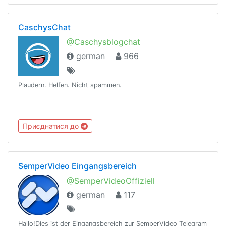
CaschysChat
@Caschysblogchat
german
966
Plaudern. Helfen. Nicht spammen.
Приєднатися до
SemperVideo Eingangsbereich
@SemperVideoOffiziell
german
117
Hallo!Dies ist der Eingangsbereich zur SemperVideo Telegram