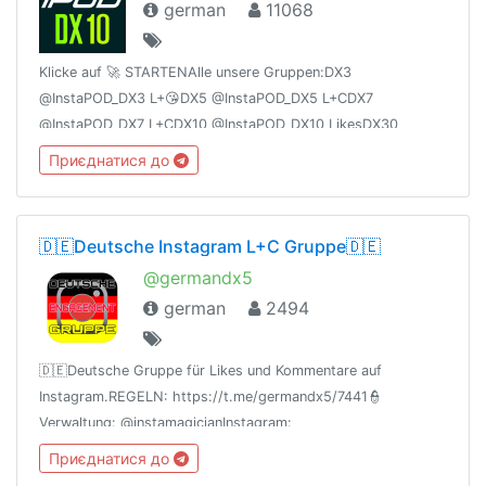
german
11068
Klicke auf 🚀 STARTENAlle unsere Gruppen:DX3
@InstaPOD_DX3 L+😘DX5 @InstaPOD_DX5 L+CDX7
@InstaPOD_DX7 L+CDX10 @InstaPOD_DX10 LikesDX30
@InstaPOD_DX30 LikesAdmin:@InstaPODadmin
Приєднатися до
🇩🇪Deutsche Instagram L+C Gruppe🇩🇪
@germandx5
german
2494
🇩🇪Deutsche Gruppe für Likes und Kommentare auf
Instagram.REGELN: https://t.me/germandx5/7441👮
Verwaltung: @instamagicianInstagram:
https://instagram.com/petronius777
Приєднатися до