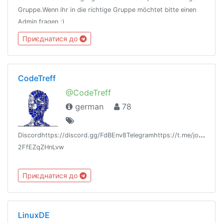
Gruppe.Wenn ihr in die richtige Gruppe möchtet bitte einen
Admin fragen :)
Приєднатися до
CodeTreff
@CodeTreff
german
78
D
iscordhttps://discord.gg/FdBEnv8Telegramhttps://t.me/joincha
2FfEZqZHnLvw
Приєднатися до
LinuxDE