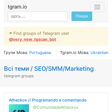
tgram.io
Пошук
☂️ Find groups of Telegram user
@
very_new_tgscan_bot
Групи Мова:
Portuguese
Tgram.io Мова:
Ukrainian
Всі теми
/
SEO/SMM/Marketing
telegram groups
Atheckos // Programando e comentando
@ComunidadeAtheckos