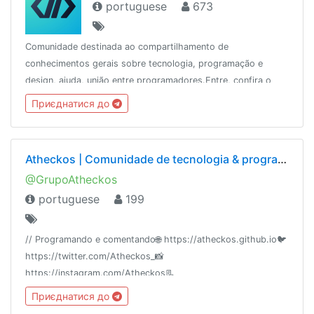
portuguese
673
Comunidade destinada ao compartilhamento de
conhecimentos gerais sobre tecnologia, programação e
design, ajuda, união entre programadores.Entre, confira o
atheckos e compartilhe seus conhecimentos// 08/2018🤝
Приєднатися до
Parceria@TIDadepressaoOficial
Atheckos | Comunidade de tecnologia & programação
@GrupoAtheckos
portuguese
199
// Programando e comentando🌐 https://atheckos.github.io🐦
https://twitter.com/Atheckos_📸
https://instagram.com/Atheckos📃
https://medium.com/atheckosblog🎮
Приєднатися до
https://discord.gg/qKqQskZ📦 https://gitlab.com/Atheckos