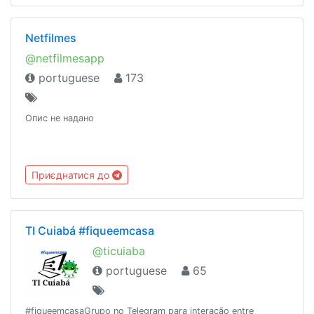
Fundado 08 de Fevereiro de 2018
Netfilmes
@netfilmesapp
portuguese
173
Опис не надано
Приєднатися до
TI Cuiabá #fiqueemcasa
@ticuiaba
portuguese
65
#fiqueemcasaGrupo no Telegram para interação entre