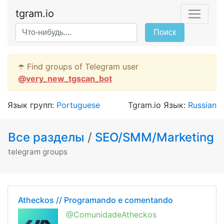
tgram.io
Поиск
☂️ Find groups of Telegram user
@
very_new_tgscan_bot
Язык групп:
Portuguese
Tgram.io Язык:
Russian
Все разделы
/
SEO/SMM/Marketing
telegram groups
Atheckos // Programando e comentando
@ComunidadeAtheckos