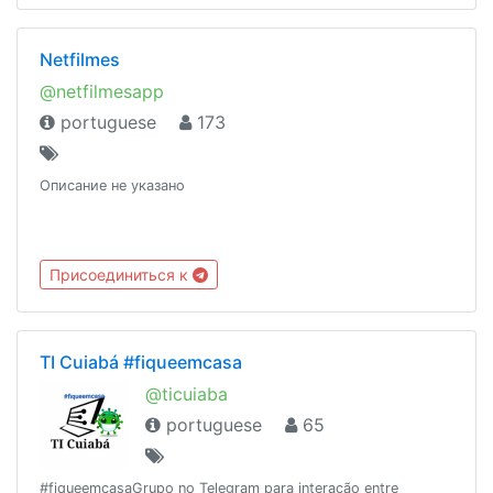
Fundado 08 de Fevereiro de 2018
Netfilmes
@netfilmesapp
portuguese
173
Описание не указано
Присоединиться к
TI Cuiabá #fiqueemcasa
@ticuiaba
portuguese
65
#fiqueemcasaGrupo no Telegram para interação entre