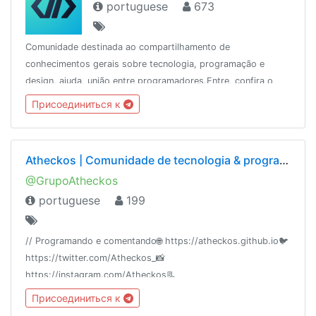
portuguese
673
Comunidade destinada ao compartilhamento de
conhecimentos gerais sobre tecnologia, programação e
design, ajuda, união entre programadores.Entre, confira o
atheckos e compartilhe seus conhecimentos// 08/2018🤝
Присоединиться к
Parceria@TIDadepressaoOficial
Atheckos | Comunidade de tecnologia & programação
@GrupoAtheckos
portuguese
199
// Programando e comentando🌐 https://atheckos.github.io🐦
https://twitter.com/Atheckos_📸
https://instagram.com/Atheckos📃
https://medium.com/atheckosblog🎮
Присоединиться к
https://discord.gg/qKqQskZ📦 https://gitlab.com/Atheckos