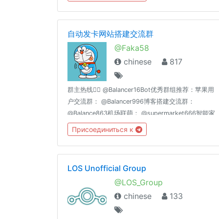
送，过多此类消息将随时不加通知地删除，请您谅
解。长段代码请使用 pastebin 展示
🔗t.me/DevOpsSiBiK8S中文专场：
自动发卡网站搭建交流群
🔗t.me/Kubernetes_CN
@Faka58
chinese
817
群主热线👉🏻 @Balancer16Bot优秀群组推荐：苹果用
户交流群： @Balancer996博客搭建交流群：
@Balance863机场联萌： @supermarket666智能家
居交流群：
Присоединиться к
@homeassiant666MacOS/Hackintosh：
@justice996Nas交流群： @Nas699谷歌云|微软云|
阿里云|亚马逊云|各种云☁️交流群： @Server699分享
LOS Unofficial Group
沉淀： @theguideoftelegram
@LOS_Group
chinese
133