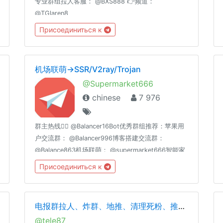
专业群组拉人客服： @BXS888 👉频道：
@TGlaren8
Присоединиться к
机场联萌→SSR/V2ray/Trojan
@Supermarket666
chinese
7 976
群主热线👉🏻 @Balancer16Bot优秀群组推荐：苹果用
户交流群： @Balancer996博客搭建交流群：
@Balance863机场联萌： @supermarket666智能家
居交流群：
Присоединиться к
@homeassiant666MacOS/Hackintosh：
@justice996Nas交流群： @Nas699谷歌云|微软云|
阿里云|亚马逊云|各种云☁️交流群： @Server699分享
电报群拉人、炸群、地推、清理死粉、推广，出售拉人软件
沉淀： @theguideoftelegram
@tele87