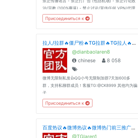
禁止传播谣言 - 禁止打广告 (包括机场) - 禁止讨论政
治/宗教 (100%撕逼) - 禁止讨论/宣传任何 VPN/代理
网站 - 禁止讨论色情、暴力、血腥、赌博等详细解释
Присоединиться к
请见：https://t.me/doubi/1265812对以上群规的有
异议的自行退群，不退群则代表同意以上群规定。
————言论自由是以不影响他人为前提。————
拉人/拉群🔥僵尸粉🔥TG拉群🔥TG拉人🔥微博私信协议🔥拉群🔥群拉人微博账号热门🔥电报纸飞机拉人，指定群拉人🔥
逗比根据地 更新通知频道 : @doubi_a
@dianbaolaren8
chinese
8 058
微博无限制私发👍QQ小号无限制加群7天加600多
群，支持私聊群成员！客服TG:@CK8999 其他均为骗
子
Присоединиться к
百度热议🔥微博热议🔥微博热门前三推广🔥微博私信协议🔥拉人/拉群🔥僵尸粉🔥TG拉群🔥TG拉人🔥微博私信协议🔥拉群🔥群拉人微博账号热门🔥电报纸飞机拉人，指定群拉人🔥
@TGlaren1