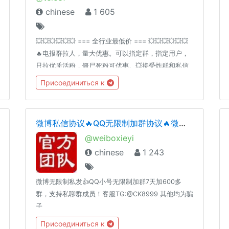
chinese
1 605
💥💥💥💥💥💥 === 全行业最低价 === 💥💥💥💥💥💥
🔥电报群拉人，量大优惠。可以指定群，指定用户，
只拉优质活粉，僵尸死粉可优惠。💥接受炸群和私信
业务，推广效果看得见。推广行业包括：彩票，菠
Присоединиться к
菜，棋牌，保健，股票，网赚，男科，妇科，减肥，
补肾，微交易，祛斑🌈出售一整套电报拉人、炸群、
地推软件，可单买。💦💦💦需要的联系群主微信号:
微博私信协议🔥QQ无限制加群协议🔥微信🔥贴吧🔥陌陌账号批发
【mss0876】,诚信服务。
@weiboxieyi
chinese
1 243
微博无限制私发👍QQ小号无限制加群7天加600多
群，支持私聊群成员！客服TG:@CK8999 其他均为骗
子
Присоединиться к