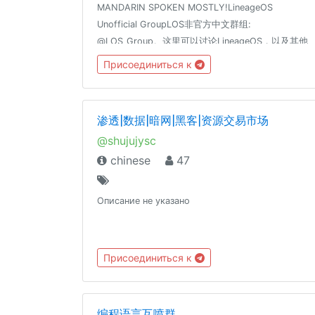
MANDARIN SPOKEN MOSTLY!LineageOS
Unofficial GroupLOS非官方中文群组:
@LOS_Group。这里可以讨论LineageOS，以及其他
类原生ROM。 当然，这里也可以讨论或鼓吹国内深度
Присоединиться к
定制的 安卓 ROM虽然（安卓 ≠ Android）禁止任何
政治，色情，情色话题！不要试图打擦边球！切记！
渗透|数据|暗网|黑客|资源交易市场
@shujujysc
chinese
47
Описание не указано
Присоединиться к
编程语言互喷群