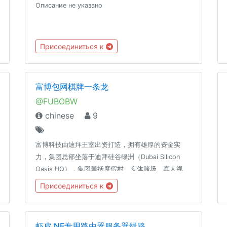
Описание не указано
Присоединиться к
富博包网棋牌一条龙
@FUBOBW
chinese
9
富博科技由迪拜王室出资打造，拥有雄厚的资金实
力，集团总部坐落于迪拜硅谷绿洲（Dubai Silicon
Oasis HQ），集团囊括度假村、实体赌场、真人视
讯、电子游艺、体育彩票、热门棋牌等业务，在菲律
Присоединиться к
宾和柬埔寨均设有VIP贵宾厅，获得由世界博彩协会
(World Lottery Association)颁发的最高级别认证，
是目前最大的顶级棋牌产品提供服务商. 联系人：
虾皮 NF专用路由器服务器线路