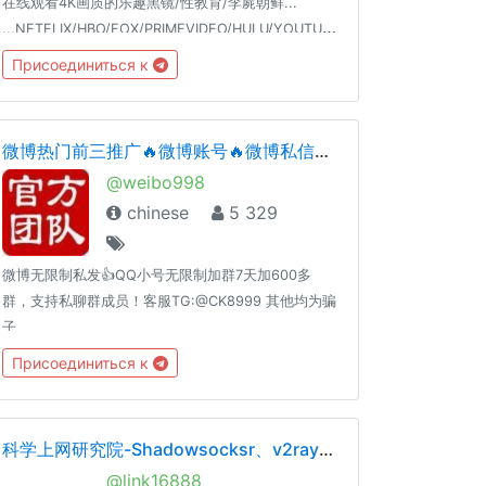
在线观看4K画质的乐趣黑镜/性教育/李屍朝鲜...
...NETFLIX/HBO/FOX/PRIMEVIDEO/HULU/YOUTUBEPREMIUM/SPOTIFY/18+
Присоединиться к
微博热门前三推广🔥微博账号🔥微博私信协议🔥QQ无限制加群协议🔥
@weibo998
chinese
5 329
微博无限制私发👍QQ小号无限制加群7天加600多
群，支持私聊群成员！客服TG:@CK8999 其他均为骗
子
Присоединиться к
科学上网研究院-Shadowsocksr、v2ray、trojan
@link16888