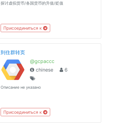
探讨虚拟货币/各国货币的升值/贬值
Присоединиться к
到住群转页
@gcpaccc
chinese
6
Описание не указано
Присоединиться к