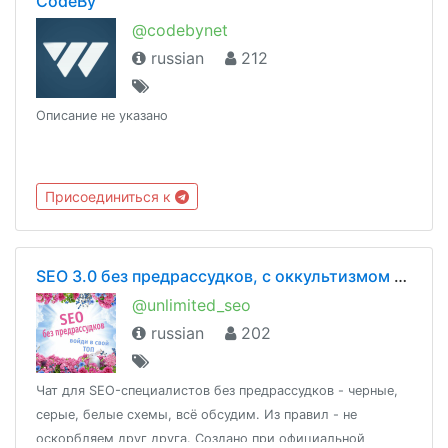
CodeBy
@codebynet
russian
212
Описание не указано
Присоединиться к
SEO 3.0 без предрассудков, с оккультизмом и бабками
@unlimited_seo
russian
202
Чат для SEO-специалистов без предрассудков - черные,
серые, белые схемы, всё обсудим. Из правил - не
оскорбляем друг друга. Создано при официальной