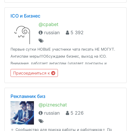
ICO и Бизнес
@cpabet
russian
5 392
Первые сутки НОВЫЕ участники чата писать НЕ МОГУТ.
Антиспам меры!!!Обсуждаем бизнес, выход на ICO.
Внимание, работает антиспам (удаляет лонгриды и
ссылки) Сотрудничаем @whoisdickНаш канал: @tgchan
Присоединиться к
Рекламник биз
@pizneschat
russian
5 226
🔅 Сообщество для поиска работы и работников🔅 По