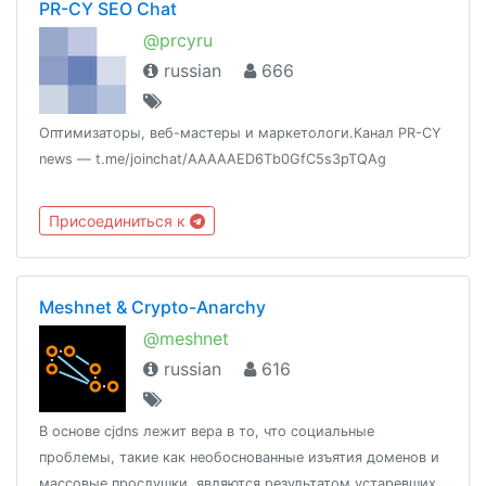
PR-CY SEO Chat
@prcyru
russian
666
Оптимизаторы, веб-мастеры и маркетологи.Канал PR-CY
news — t.me/joinchat/AAAAAED6Tb0GfC5s3pTQAg
Присоединиться к
Meshnet & Crypto-Anarchy
@meshnet
russian
616
В основе cjdns лежит вера в то, что социальные
проблемы, такие как необоснованные изъятия доменов и
массовые прослушки, являются результатом устаревших