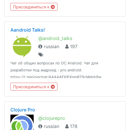
поддержке канала @seoshmeo
Присоединиться к
Aandroid Talks!
@android_talks
russian
197
Чат об общих вопросах по ОС Android. Чат для
разработки под андроид - pro.android:
https://t.me/joinchat/AAAAAEKIFKnmRT9cMebb9w
Присоединиться к
Clojure Pro
@clojurepro
russian
178