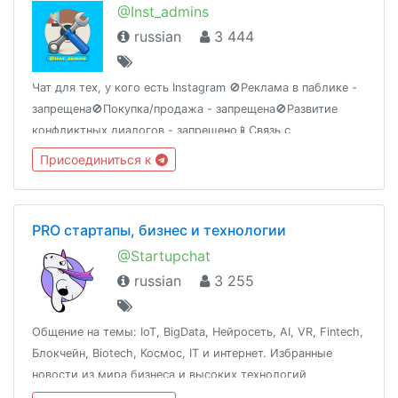
@Inst_admins
russian
3 444
Чат для тех, у кого есть Instagram 🚫Реклама в паблике -
запрещена🚫Покупка/продажа - запрещена🚫Развитие
конфликтных диалогов - запрещено📱Связь с
администратором: @lumon4uk
Присоединиться к
PRO стартапы, бизнес и технологии
@Startupchat
russian
3 255
Общение на темы: IoT, BigData, Нейросеть, AI, VR, Fintech,
Блокчейн, Biotech, Космос, IT и интернет. Избранные
новости из мира бизнеса и высоких технологий
@startupnews и еженедельный дайджест