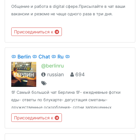
Общение и работа в digital сфере.Присылайте в чат ваши
вакансии и резюме не чаще одного раза в три дня.
Присоединиться к
🦠 Berlin 🦠 Chat 🦠 Ru 🦠
@berlinru
russian
694
💯 Самый большой чат Берлина 💯- ежедневные фотки
еды- ответы по блукарте- дегустация сметаны-
дружественные оскорбления- сотни запрещенных
стикеров- равноправие- #берлингобухать- зубы Катси
Присоединиться к
(оставшиеся)https://github.com/ru-de/faq