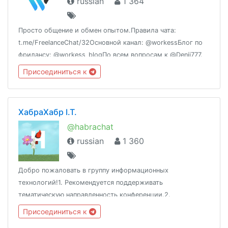
russian
1 364
Просто общение и обмен опытом.Правила чата:
t.me/FreelanceChat/32Основной канал: @workessБлог по
фрилансу: @workess_blogПо всем вопросам к @Denii777.
Присоединиться к
ХабраХабр I.T.
@habrachat
russian
1 360
Добро пожаловать в группу информационных
технологий!1. Рекомендуется поддерживать
тематическую направленность конференции.2.
Воздержаться от оскорблений и разжигания скандалов.3.
Присоединиться к
Сторонние публикации не приветствуются.Адрес: