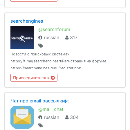
searchengines
@searchforum
russian
317
Новости о поисковых системах
https://t.me/searchenginesruРегистрация на форуме
https://searchengines.guru/register.php
Присоединиться к
Чат про email рассылки📨
@mail_chat
russian
304