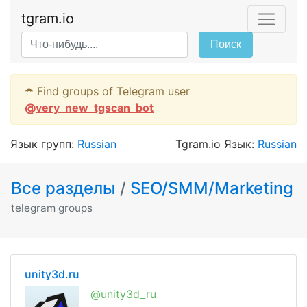
tgram.io
Поиск
☂️ Find groups of Telegram user
@
very_new_tgscan_bot
Язык групп:
Russian
Tgram.io Язык:
Russian
Все разделы
/
SEO/SMM/Marketing
telegram groups
unity3d.ru
@unity3d_ru