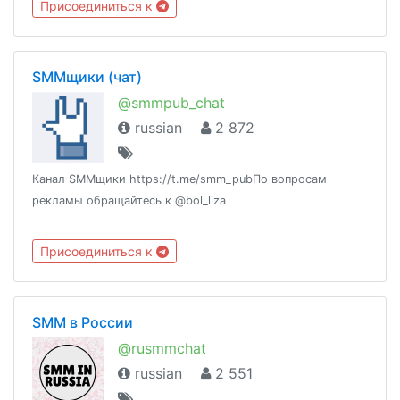
Присоединиться к
@eventsMoscowПравила: http://telegra.ph/Pravila-chata-
06-05
SMMщики (чат)
@smmpub_chat
russian
2 872
Канал SMMщики https://t.me/smm_pubПо вопросам
рекламы обращайтесь к @bol_liza
Присоединиться к
SMM в России
@rusmmchat
russian
2 551