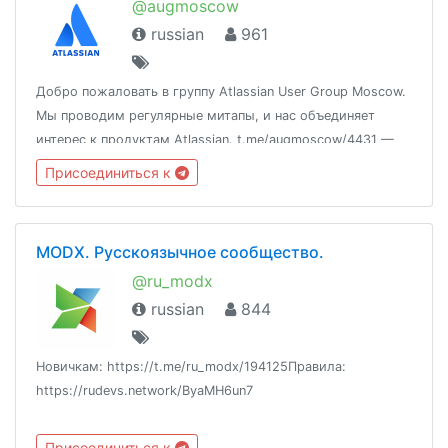
@augmoscow
russian
961
Добро пожаловать в группу Atlassian User Group Moscow.
Мы проводим регулярные митапы, и нас объединяет
интерес к продуктам Atlassian. t.me/augmoscow/4431 —
наши ресурсы и порядки@aug_dev — филиал для
Присоединиться к
разработчиков@augspb — Питерская группа
MODX. Русскоязычное сообщество.
@ru_modx
russian
844
Новичкам: https://t.me/ru_modx/194125Правила:
https://rudevs.network/ByaMH6un7
Присоединиться к