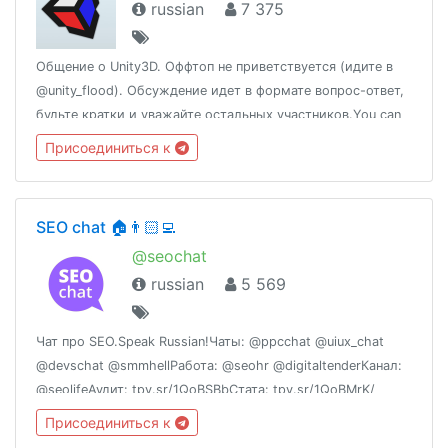
russian
7 375
Общение о Unity3D. Оффтоп не приветствуется (идите в
@unity_flood). Обсуждение идет в формате вопрос-ответ,
будьте кратки и уважайте остальных участников.You can
also speak English.Новости: @unity_newsПолезные ссылки:
Присоединиться к
http://t.me/unity3d_ru/156562
SEO chat 🏠👨🏻‍💻
@seochat
russian
5 569
Чат про SEO.Speak Russian!Чаты: @ppcchat @uiux_chat
@devschat @smmhellРабота: @seohr @digitaltenderКанал:
@seolifeАудит: tpv.sr/1QoBSBbСтата: tpv.sr/1QoBMrK/
Запрещено:⛔️мат и брань⛔️реклама, вакансии⛔️религия,
Присоединиться к
политика, наркота, крипта