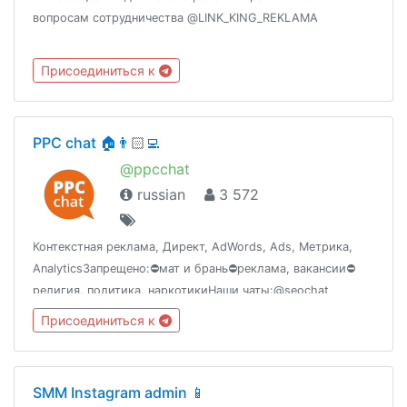
вопросам сотрудничества @LINK_KING_REKLAMA
Присоединиться к
PPC chat 🏠👨🏻‍💻
@ppcchat
russian
3 572
Контекстная реклама, Директ, AdWords, Ads, Метрика,
AnalyticsЗапрещено:⛔️мат и брань⛔️реклама, вакансии⛔️
религия, политика, наркотикиНаши чаты:@seochat
@uiux_chat @devschat @smmhellКанал: @ppclifeВакансии:
Присоединиться к
@seohrФриланс: @digitaltender
SMM Instagram admin 📱