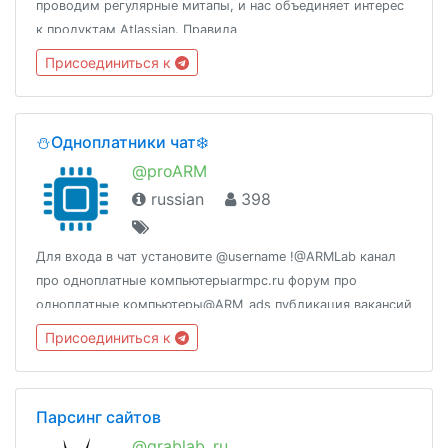
проводим регулярные митапы, и нас объединяет интерес
к продуктам Atlassian. Правила
тут:https://t.me/augspb/2990@aug_dev -
Присоединиться к
автоматизация@augmoscow - Московская
группаhttps://www.meetup.com/augspb
⛄️Одноплатники чат❄️
@proARM
russian
398
Для входа в чат установите @username !@ARMLab канал
про одноплатные компьютерыarmpc.ru форум про
одноплатные компьютеры@ARM_ads публикация вакансий
и объявлений@Astepix спросить, предложить.📌VPS
Присоединиться к
сервер по цене чашки ☕ (от 300р./мес.) vds1.ml
Парсинг сайтов
@grablab_ru