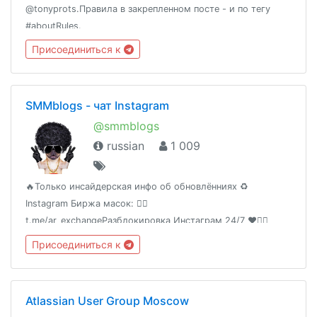
@tonyprots.Правила в закрепленном посте - и по тегу
#aboutRules.
Присоединиться к
SMMblogs - чат Instagram
@smmblogs
russian
1 009
🔥Только инсайдерская инфо об обновлённиях ♻️
Instagram Биржа масок: 👉🏻
t.me/ar_exchangeРазблокировка Инстаграм 24/7 ♥️👉🏻
https://rqinst.comБот для поиска рекламодателей и ВП➡️
Присоединиться к
@Buddy_the_botКупить маски:
https://gumroad.com/elcorosso
Atlassian User Group Moscow