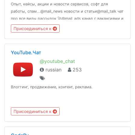
Опыт, кейсы, акции и новости сервисов, софт для
работы, спам...@mail_news новости и статьи@mail_talk чат
про все виды рассылок 🚀@mail_ads канал с вакансиями и
анонсами Пишите по размещению рекламы в чатах Связь:
Присоединиться к
@Arturri
YouTube.Чат
@youtube_chat
russian
253
Влоггинг, продвижение, контент, реклама.
Присоединиться к