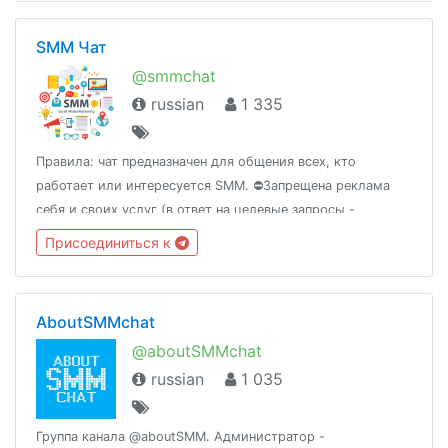
www.habr.com
SMM Чат
@smmchat
russian
1 335
Правила: чат предназначен для общения всех, кто
работает или интересуется SMM. ⛔Запрещена реклама
себя и своих услуг (в ответ на целевые запросы -
допустима).Можно размещать вакансии с хэштегом
Присоединиться к
#вакансия и искать работуДружественный чат -
@Pomogator
AboutSMMchat
@aboutSMMchat
russian
1 035
Группа канала @aboutSMM. Администратор -