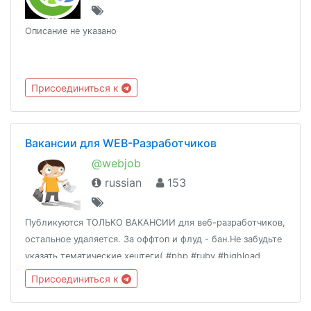
Описание не указано
Присоединиться к
Вакансии для WEB-Разработчиков
@webjob
russian
153
Публикуются ТОЛЬКО ВАКАНСИИ для веб-разработчиков,
остальное удаляется. За оффтоп и флуд - бан.Не забудьте
указать тематические хештеги( #php #ruby #highload
#laravel #frontend и т.д)Обязательно указывайте
Присоединиться к
зарплатную вилку, и тип(удаленка/офис)