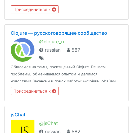
протоколов, дающих слишком большую власть в руки
Присоединиться к
малого количества людей. ©CJD
Clojure — русскоговорящее сообщество
@clojure_ru
russian
587
Общаемся на темы, посвященный Clojure. Решаем
проблемы, обмениваемся опытом и делимся
новостями.Вакансии и поиск работы: @clojure_jobsВам
могут быть интересны: @javascript_ru, @nodejs_ru,
Присоединиться к
@ruby_ru, @devops_ru, @devops_jobs
jsChat
@jsChat
russian
582