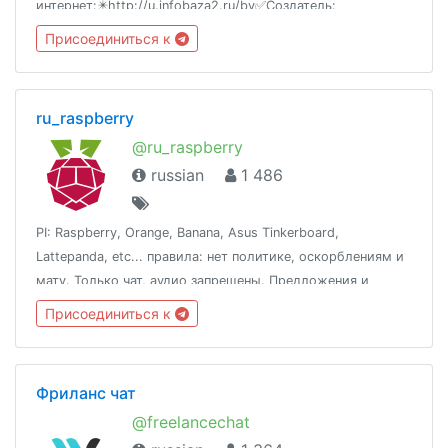
интернет:✴️http://u.infobaza2.ru/bv✅Создатель:
@antonagafonov👨‍🎓Обучаю сетевиков разных компаний
Присоединиться к
ru_raspberry
@ru_raspberry
russian
1 486
PI: Raspberry, Orange, Banana, Asus Tinkerboard,
Lattepanda, etc... правила: нет политике, оскорблениям и
мату. Только чат, аудио запрещены. Предложения и
вопросы к @fox_zi
Присоединиться к
Фриланс чат
@freelancechat