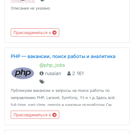
Описание не указано
Присоединиться к
PHP — вакансии, поиск работы и аналитика
@php_jobs
russian
2 161
Публикуем вакансии и запросы на поиск работы по
направлению PHP, Laravel, Symfony, Yii и т.д.Здесь всё:
full-time, part-time, remote и разовые подработки.См.
также: @qa_jobs, @devops_jobs, @javascript_jobs,
Присоединиться к
@nodejs_jobs, @uiux_jobs, @products_jobs