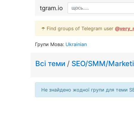
tgram.io
☂️ Find groups of Telegram user
@
very_
Групи Мова:
Ukrainian
Всі теми
/
SEO/SMM/Market
Не знайдено жодної групи для теми S