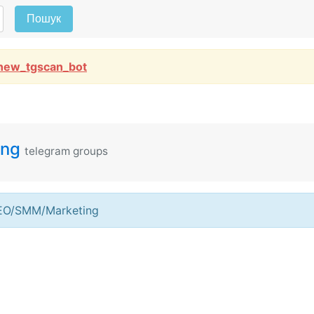
Пошук
new_tgscan_bot
ing
telegram groups
EO/SMM/Marketing