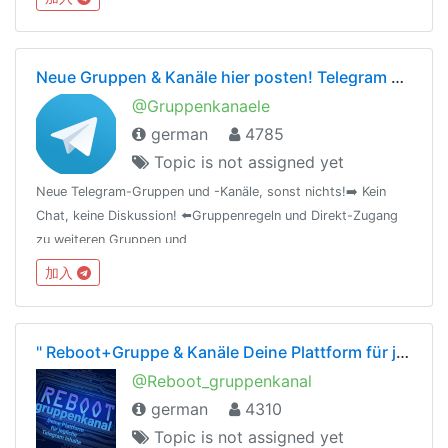
qualifizierten Verkäufen.
Neue Gruppen & Kanäle hier posten! Telegram Service Werbung Info Admins Support
@Gruppenkanaele
german
4785
Topic is not assigned yet
Neue Telegram-Gruppen und -Kanäle, sonst nichts!➡️ Kein
Chat, keine Diskussion! ⬅️Gruppenregeln und Direkt-Zugang
zu weiteren Gruppen und
Kanälen:https://telegra.ph/Uebersicht-Gruppen-und-Kanaele-
加入
04-24
" Reboot+Gruppe & Kanäle Deine Plattform für jegliche Telegram Inhalte
@Reboot_gruppenkanal
german
4310
Topic is not assigned yet