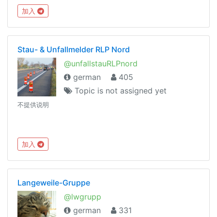
seiner Partnerfirmen Informationen auf einer
加入
deutschsprachigen Gruppe anbieten.
Stau- & Unfallmelder RLP Nord
@unfallstauRLPnord
german
405
Topic is not assigned yet
不提供说明
加入
Langeweile-Gruppe
@lwgrupp
german
331