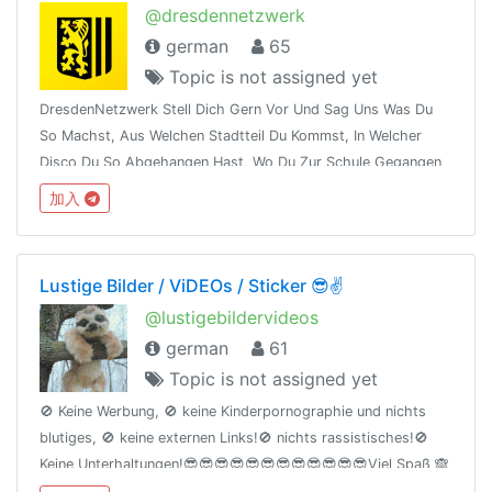
@dresdennetzwerk
german
65
Topic is not assigned yet
DresdenNetzwerk Stell Dich Gern Vor Und Sag Uns Was Du
So Machst, Aus Welchen Stadtteil Du Kommst, In Welcher
Disco Du So Abgehangen Hast, Wo Du Zur Schule Gegangen
Bist, In Welcher Coolen Clique Du Mitgemischt Hast...#lokale
加入
#gruppe #dresden
Lustige Bilder / ViDEOs / Sticker 😎✌
@lustigebildervideos
german
61
Topic is not assigned yet
🚫 Keine Werbung, 🚫 keine Kinderpornographie und nichts
blutiges, 🚫 keine externen Links!🚫 nichts rassistisches!🚫
Keine Unterhaltungen!😎😎😎😎😎😎😎😎😎😎😎😎Viel Spaß 🙈
🙉🙊