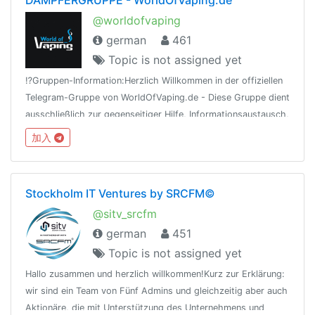
@worldofvaping
german
461
Topic is not assigned yet
⁉️Gruppen-Information:Herzlich Willkommen in der offiziellen
Telegram-Gruppe von WorldOfVaping.de - Diese Gruppe dient
ausschließlich zur gegenseitiger Hilfe, Informationsaustausch,
Tipps und Tricks rund um das Thema Dampfen, Wickeln und
加入
Liquidmischen.
Stockholm IT Ventures by SRCFM©
@sitv_srcfm
german
451
Topic is not assigned yet
Hallo zusammen und herzlich willkommen!Kurz zur Erklärung:
wir sind ein Team von Fünf Admins und gleichzeitig aber auch
Aktionäre, die mit Unterstützung des Unternehmens und