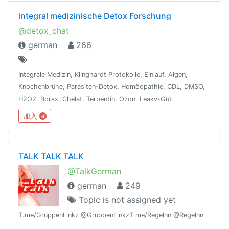
integral medizinische Detox Forschung
@detox_chat
german
266
Integrale Medizin, Klinghardt Protokolle, Einlauf, Algen,
Knochenbrühe, Parasiten-Detox, Homöopathie, CDL, DMSO,
H2O2, Borax, Chelat, Terpentin, Ozon, Leaky-Gut,
Dunkelfeld-Blutanalyse, Ölziehen, Vit/Min, WLAN-Detox,
加入
Besetzungen entfernen, Fasten, Energie
TALK TALK TALK
@TalkGerman
german
249
Topic is not assigned yet
T.me/GruppenLinkz @GruppenLinkzT.me/Regelnn @Regelnn