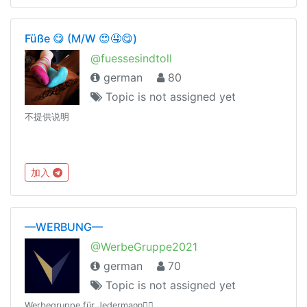
Füße 😋 (M/W 😍🤤😋)
@fuessesindtoll
german
80
Topic is not assigned yet
不提供说明
加入
—WERBUNG—
@WerbeGruppe2021
german
70
Topic is not assigned yet
Werbegruppe für Jedermann👍🏼