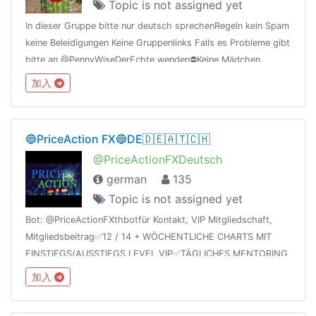
Topic is not assigned yet
In dieser Gruppe bitte nur deutsch sprechenRegeln kein Spam
keine Beleidigungen Keine Gruppenlinks Falls es Probleme gibt
bitte an @PennyWiseDerEchte wenden⛔️Keine Mädchen
anschreiben ohne frage
加入
🔵PriceAction FX🔵DE🇩🇪🇦🇹🇨🇭
@PriceActionFXDeutsch
german
135
Topic is not assigned yet
Bot: @PriceActionFXthbotfür Kontakt, VIP Mitgliedschaft,
Mitgliedsbeitrag✅12 / 14 + WÖCHENTLICHE CHARTS MIT
EINSTIEGS/AUSSTIEGS LEVEL VIP✅TÄGLICHES MENTORING,
RISIKOMANAGEMENT IN DER VIP GRUPPE✅FREIHE PLÄTZE
加入
IN