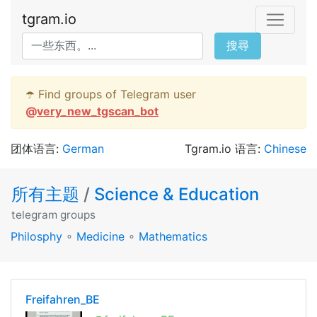
tgram.io
搜尋
☂️ Find groups of Telegram user
@
very_new_tgscan_bot
团体语言:
German
Tgram.io 语言:
Chinese
所有主题
/
Science & Education
telegram groups
Philosphy
∘
Medicine
∘
Mathematics
Freifahren_BE