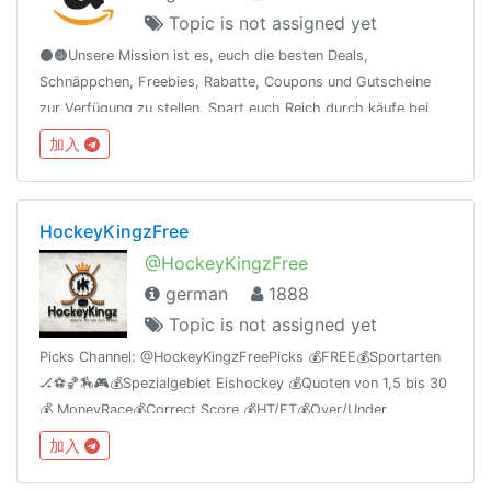
Topic is not assigned yet
⚫🟠Unsere Mission ist es, euch die besten Deals,
Schnäppchen, Freebies, Rabatte, Coupons und Gutscheine
zur Verfügung zu stellen. Spart euch Reich durch käufe bei
Amazon!🟠⚫ℹ️Durch die hohe Mitgliederzahl, sind die Artikel
加入
leider schnell vergriffen!
HockeyKingzFree
@HockeyKingzFree
german
1888
Topic is not assigned yet
Picks Channel: @HockeyKingzFreePicks 💰FREE💰Sportarten
🏒⚽️🏀🏇🎮💰Spezialgebiet Eishockey 💰Quoten von 1,5 bis 30
💰 MoneyRace💰Correct Score 💰HT/FT💰Over/Under
加入