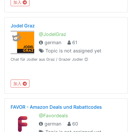
加入
Jodel Graz
@JodelGraz
german
61
Topic is not assigned yet
Chat für Jodler aus Graz / Grazer Jodler 😊
加入
FAVOR - Amazon Deals und Rabattcodes
@Favordeals
german
60
Topic is not assigned yet