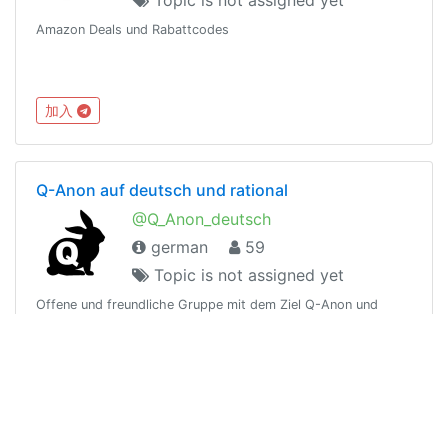
Amazon Deals und Rabattcodes
加入
Q-Anon auf deutsch und rational
@Q_Anon_deutsch
german
59
Topic is not assigned yet
Offene und freundliche Gruppe mit dem Ziel Q-Anon und
seine Posts und was es alles bedeutet möglichst verständlich
und ohne unglaubliche Verschwörungstheorien zu
erklären.Lasst uns den Leuten zeigen dass Anons nicht so
加入
sind wie sie dargestellt werden!