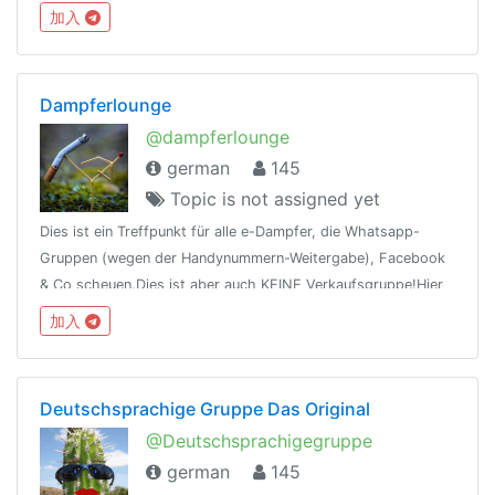
加入
Dampferlounge
@dampferlounge
german
145
Topic is not assigned yet
Dies ist ein Treffpunkt für alle e-Dampfer, die Whatsapp-
Gruppen (wegen der Handynummern-Weitergabe), Facebook
& Co scheuen.Dies ist aber auch KEINE Verkaufsgruppe!Hier
bitte nur Small-Talk und Themenbezogene Gespräche. Vielen
加入
Dank :)Let's vape!
Deutschsprachige Gruppe Das Original
@Deutschsprachigegruppe
german
145