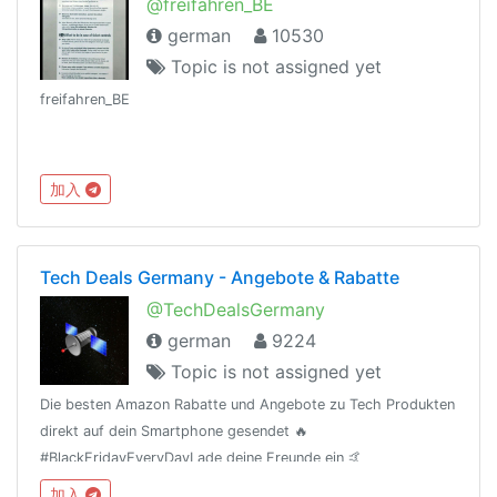
@freifahren_BE
german
10530
Topic is not assigned yet
freifahren_BE
加入
Tech Deals Germany - Angebote & Rabatte
@TechDealsGermany
german
9224
Topic is not assigned yet
Die besten Amazon Rabatte und Angebote zu Tech Produkten
direkt auf dein Smartphone gesendet 🔥
#BlackFridayEveryDayLade deine Freunde ein 🤙
(t.me/TechDealsGermany)Als Amazon-Partner verdiene ich an
加入