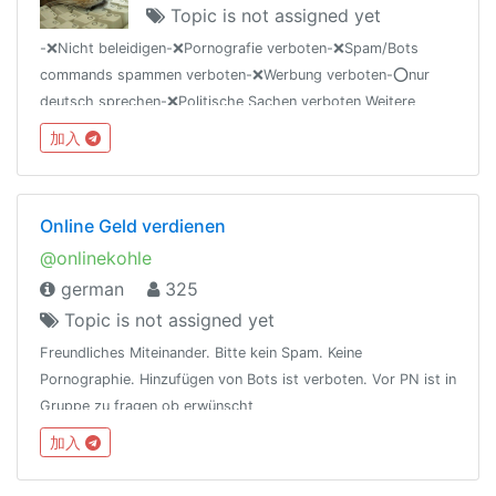
Topic is not assigned yet
-❌Nicht beleidigen-❌Pornografie verboten-❌Spam/Bots
commands spammen verboten-❌Werbung verboten-⭕️nur
deutsch sprechen-❌Politische Sachen verboten Weitere
regeln hier: telegra.ph/Die-Regeln-von-der-lwgrupp-01-24
加入
Online Geld verdienen
@onlinekohle
german
325
Topic is not assigned yet
Freundliches Miteinander. Bitte kein Spam. Keine
Pornographie. Hinzufügen von Bots ist verboten. Vor PN ist in
Gruppe zu fragen ob erwünscht
加入