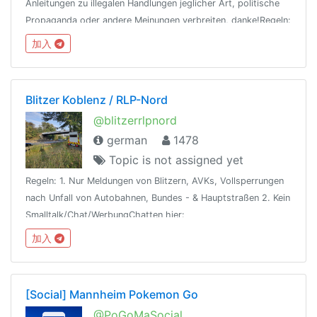
Anleitungen zu illegalen Handlungen jeglicher Art, politische
Propaganda oder andere Meinungen verbreiten, danke!Regeln:
https://marketing.tarnkappe.info/telegram-regeln.htmlUno
加入
Chat: @TarnUno
Blitzer Koblenz / RLP-Nord
@blitzerrlpnord
german
1478
Topic is not assigned yet
Regeln: 1. Nur Meldungen von Blitzern, AVKs, Vollsperrungen
nach Unfall von Autobahnen, Bundes - & Hauptstraßen 2. Kein
Smalltalk/Chat/WerbungChatten hier:
https://t.me/joinchat/FEOj3hCCze07wRAOL6nJDw
加入
[Social] Mannheim Pokemon Go
@PoGoMaSocial