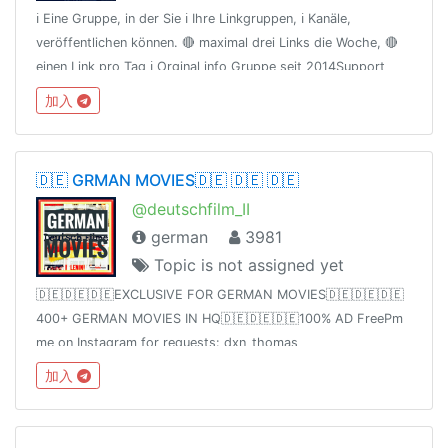
ℹ️ Eine Gruppe, in der Sie ℹ️ Ihre Linkgruppen, ℹ️ Kanäle,
veröffentlichen können. 🔴 maximal drei Links die Woche, 🔴
einen Link pro Tag ℹ️ Orginal info Gruppe seit 2014Support
Gruppe @RebootSupport VERNETZT EUCH IM WELTWEITEN
加入
Netz
🇩🇪 GRMAN MOVIES🇩🇪 🇩🇪 🇩🇪
@deutschfilm_II
german
3981
Topic is not assigned yet
🇩🇪🇩🇪🇩🇪EXCLUSIVE FOR GERMAN MOVIES🇩🇪🇩🇪🇩🇪
400+ GERMAN MOVIES IN HQ🇩🇪🇩🇪🇩🇪100% AD FreePm
me on Instagram for requests: dxn_thomas
加入