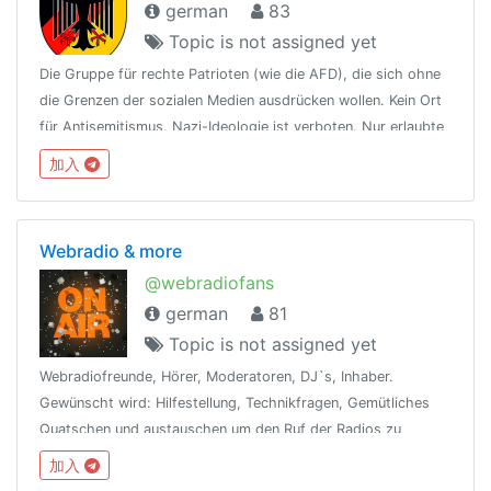
german
83
Topic is not assigned yet
Die Gruppe für rechte Patrioten (wie die AFD), die sich ohne
die Grenzen der sozialen Medien ausdrücken wollen. Kein Ort
für Antisemitismus. Nazi-Ideologie ist verboten. Nur erlaubte
Sprachen sind Englisch und Deutsch. Alles für Deutschland
加入
🇩🇪
Webradio & more
@webradiofans
german
81
Topic is not assigned yet
Webradiofreunde, Hörer, Moderatoren, DJ`s, Inhaber.
Gewünscht wird: Hilfestellung, Technikfragen, Gemütliches
Quatschen und austauschen um den Ruf der Radios zu
verbessern. TS3 frei für jeden verfügbar ! Kein Spam - Keine
加入
Sendungswerbung ! ❤️Viel Spaß❤️