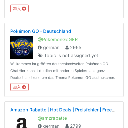
https://t.me/joinchat/AAAAAEURLQphClOKZ962vg
加入
Pokémon GO - Deutschland
@PokemonGoGER
german
2965
Topic is not assigned yet
Willkommen im größten deutschlandweiten Pokémon GO
ChatHier kannst du dich mit anderen Spielern aus ganz
Deutschland rund um das Thema Pokémon GO austauschen.
Regeln und wichtige Links findet ihr in der angehefteten
加入
Nachricht.@PokemonGoGer
Amazon Rabatte | Hot Deals | Preisfehler | Freebies |
@amzrabatte
german
2799