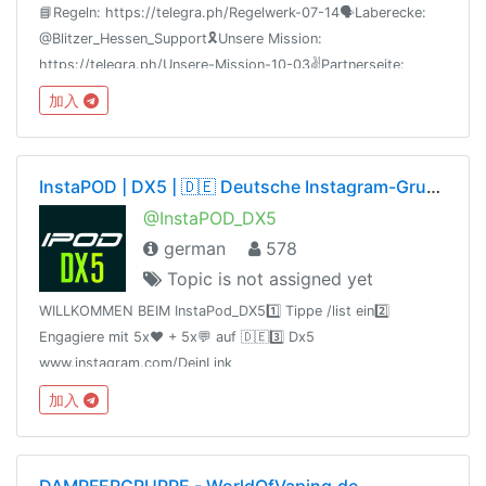
📘Regeln: https://telegra.ph/Regelwerk-07-14🗣Laberecke:
@Blitzer_Hessen_Support🎗Unsere Mission:
https://telegra.ph/Unsere-Mission-10-03✌️Partnerseite:
https://t.me/joinchat/AJeUyEsQRwf98ZxBWLI3rg
加入
InstaPOD | DX5 | 🇩🇪 Deutsche Instagram-Gruppe L+C 🇩🇪
@InstaPOD_DX5
german
578
Topic is not assigned yet
WILLKOMMEN BEIM InstaPod_DX51️⃣ Tippe /list ein2️⃣
Engagiere mit 5x♥️ + 5x💬 auf 🇩🇪3️⃣ Dx5
www.instagram.com/DeinLink
加入
DAMPFERGRUPPE - WorldOfVaping.de