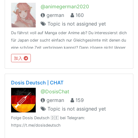
@animegerman2020
german
160
Topic is not assigned yet
Du fährst voll auf Manga oder Anime ab? Du interessierst dich
für Japan oder sucht einfach nur Gleichgesinnte mit denen du
eine schöne Zeit verbringen kannst? Dann zögere nicht länger
und schließ dich uns an, wir freuen uns auf dich!
加入
Dosis Deutsch | CHAT
@DosisChat
german
159
Topic is not assigned yet
Folge Dosis Deutsch 🇩🇪 bei Telegram:
https://t.me/dosisdeutsch