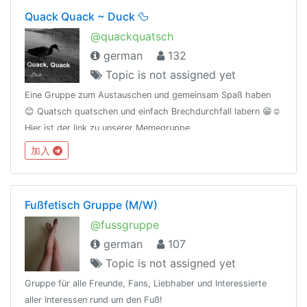
Quack Quack ~ Duck 🦆
@quackquatsch
german
132
Topic is not assigned yet
Eine Gruppe zum Austauschen und gemeinsam Spaß haben
😊 Quatsch quatschen und einfach Brechdurchfall labern 😁☺️
Hier ist der link zu unserer Memegruppe
💯https://t.me/joinchat/NXIZmk4IqaC3hoQwgXL6sAViel Spaß
加入
🥳🃏
Fußfetisch Gruppe (M/W)
@fussgruppe
german
107
Topic is not assigned yet
Gruppe für alle Freunde, Fans, Liebhaber und Interessierte
aller Interessen rund um den Fuß!