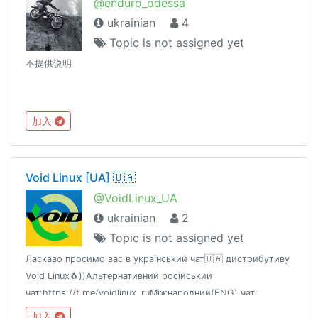
@enduro_odessa
ukrainian
4
Topic is not assigned yet
不提供说明
加入
Void Linux [UA] 🇺🇦
@VoidLinux_UA
ukrainian
2
Topic is not assigned yet
Ласкаво просимо вас в український чат🇺🇦 дистрибутиву
Void Linux🐧))Альтернативний російський
чат:https://t.me/voidlinux_ruМіжнародний(ENG) чат:
https://t.me/voidlinux_org
加入