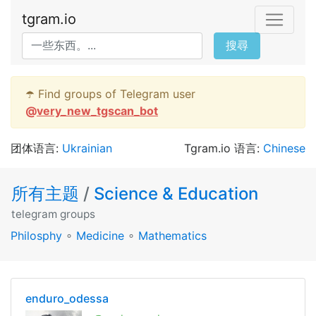
tgram.io
搜尋
☂️ Find groups of Telegram user
@
very_new_tgscan_bot
团体语言:
Ukrainian
Tgram.io 语言:
Chinese
所有主题
/
Science & Education
telegram groups
Philosphy
∘
Medicine
∘
Mathematics
enduro_odessa