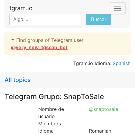
tgram.io
Buscar
☂️ Find groups of Telegram user
@
very_new_tgscan_bot
Tgram.io Idioma:
Spanish
All topics
Telegram Grupo: SnapToSale
Nombre de
@snaptosale
usuario
Miembros
Idioma
Romanian