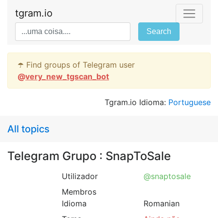
tgram.io
Search
☂️ Find groups of Telegram user
@
very_new_tgscan_bot
Tgram.io Idioma:
Portuguese
All topics
Telegram Grupo : SnapToSale
Utilizador
@snaptosale
Membros
Idioma
Romanian