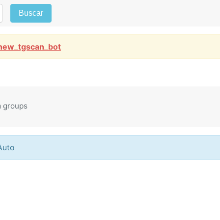
Buscar
new_tgscan_bot
m groups
Auto